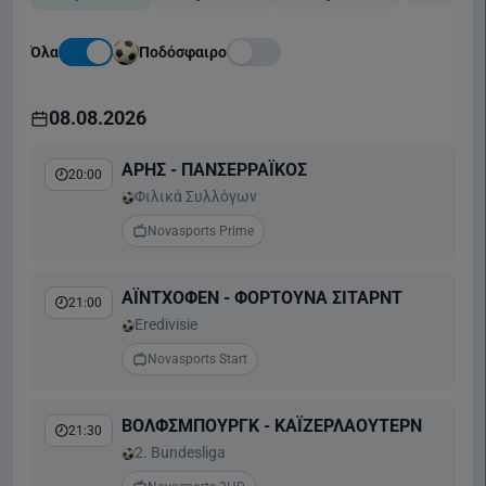
Όλα
Ποδόσφαιρο
08.08.2026
ΑΡΗΣ - ΠΑΝΣΕΡΡΑΪΚΟΣ
20:00
Φιλικά Συλλόγων
Novasports Prime
ΑΪΝΤΧΟΦΕΝ - ΦΟΡΤΟΥΝΑ ΣΙΤΑΡΝΤ
21:00
Eredivisie
Novasports Start
ΒΟΛΦΣΜΠΟΥΡΓΚ - ΚΑΪΖΕΡΛΑΟΥΤΕΡΝ
21:30
2. Bundesliga