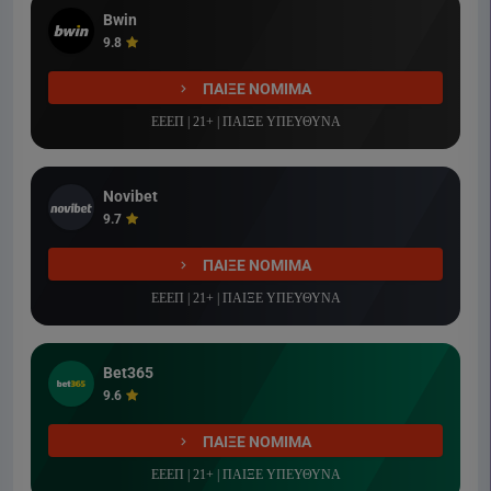
Bwin
9.8
ΠΑΙΞΕ ΝΟΜΙΜΑ
ΕΕΕΠ | 21+ | ΠΑΙΞΕ ΥΠΕΥΘΥΝΑ
Novibet
9.7
ΠΑΙΞΕ ΝΟΜΙΜΑ
ΕΕΕΠ | 21+ | ΠΑΙΞΕ ΥΠΕΥΘΥΝΑ
Bet365
9.6
ΠΑΙΞΕ ΝΟΜΙΜΑ
ΕΕΕΠ | 21+ | ΠΑΙΞΕ ΥΠΕΥΘΥΝΑ