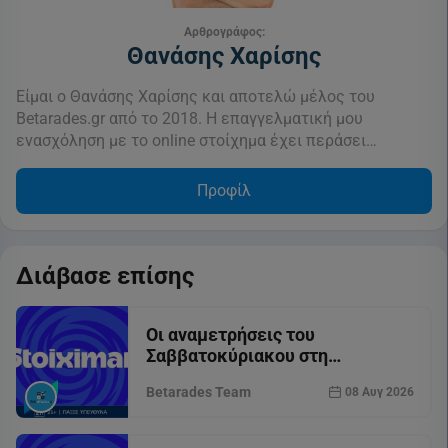
Αρθρογράφος:
Θανάσης Χαρίσης
Είμαι ο Θανάσης Χαρίσης και αποτελώ μέλος του
Betarades.gr από το 2018. Η επαγγελματική μου
ενασχόληση με το online στοίχημα έχει περάσει…
Προφίλ
Διάβασε επίσης
Οι αναμετρήσεις του
Σαββατοκύριακου στη
Stoiximan, με έπαθλο*
Betarades Team
08 Αυγ 2026
ανταμοιβής (08-09/08)!