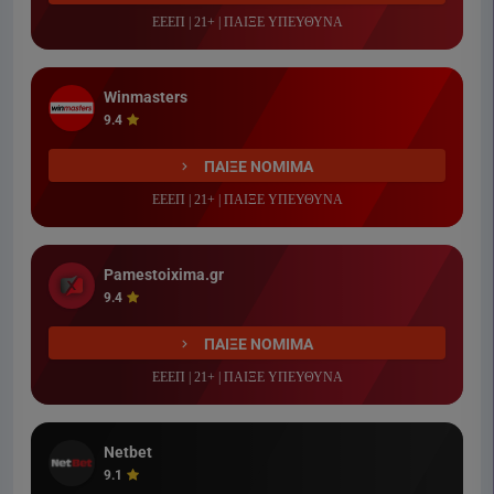
ΕΕΕΠ | 21+ | ΠΑΙΞΕ ΥΠΕΥΘΥΝΑ
Winmasters
9.4
ΠΑΙΞΕ ΝΟΜΙΜΑ
ΕΕΕΠ | 21+ | ΠΑΙΞΕ ΥΠΕΥΘΥΝΑ
Pamestoixima.gr
9.4
ΠΑΙΞΕ ΝΟΜΙΜΑ
ΕΕΕΠ | 21+ | ΠΑΙΞΕ ΥΠΕΥΘΥΝΑ
Netbet
9.1