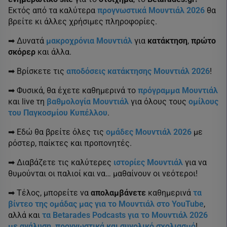
Εκτός από τα καλύτερα
προγνωστικά Μουντιάλ 2026
θα
βρείτε κι άλλες χρήσιμες πληροφορίες.
➡ Δυνατά
μακροχρόνια Μουντιάλ
για
κατάκτηση
,
πρώτο
σκόρερ
και άλλα.
➡ Βρίσκετε τις
αποδόσεις κατάκτησης Μουντιάλ 2026
!
➡ Φυσικά, θα έχετε καθημερινά το
πρόγραμμα Μουντιάλ
και live τη
βαθμολογία Μουντιάλ
για όλους τους
ομίλους
του Παγκοσμίου Κυπέλλου
.
➡ Εδώ θα βρείτε όλες τις
ομάδες Μουντιάλ 2026
με
ρόστερ, παίκτες και προπονητές.
➡ Διαβάζετε τις καλύτερες
ιστορίες Μουντιάλ
για να
θυμούνται οι παλιοί και να… μαθαίνουν οι νεότεροι!
➡ Τέλος, μπορείτε να
απολαμβάνετε
καθημερινά
τα
βίντεο της ομάδας μας για το Μουντιάλ στο YouTube
,
αλλά και
τα Betarades Podcasts για το Μουντιάλ 2026
με ανάλυση, προγνωστικά και συνολικό σχολιασμό
!