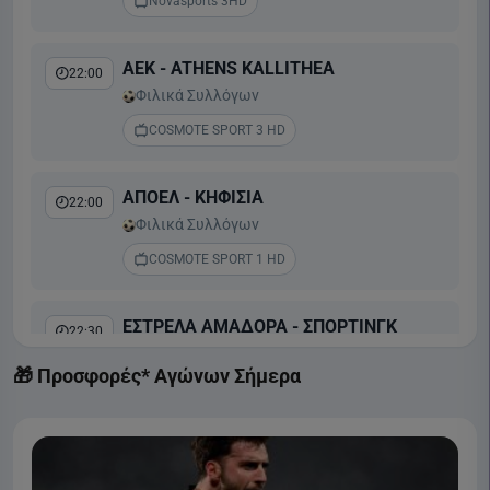
Novasports 3HD
ΑΕΚ - ATHENS KALLITHEA
22:00
Φιλικά Συλλόγων
COSMOTE SPORT 3 HD
ΑΠΟΕΛ - ΚΗΦΙΣΙΑ
22:00
Φιλικά Συλλόγων
COSMOTE SPORT 1 HD
ΕΣΤΡΕΛΑ ΑΜΑΔΟΡΑ - ΣΠΟΡΤΙΝΓΚ
22:30
Liga Portugal Betclic
🎁 Προσφορές* Αγώνων Σήμερα
COSMOTE SPORT 2 HD