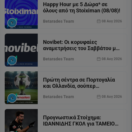
Happy Hour με 5 Δώρα* σε
όλους από τη Stoiximan (08/08)!
Betarades Team
08 Αυγ 2026
Novibet: Oι κορυφαίες
αναμετρήσεις του Σαββάτου με
ενισχυμένες αποδόσεις (08/08)!
Betarades Team
08 Αυγ 2026
Πρώτη σέντρα σε Πορτογαλία
και Ολλανδία, σούπερ
αποδόσεις στη winmasters
Betarades Team
08 Αυγ 2026
(08/08)!
Προγνωστικά Στοίχημα:
ΙΩΑΝΝΙΔΗΣ ΓΚΟΛ για ΤΑΜΕΙΟ
3.60 στη Superbet (08/08)