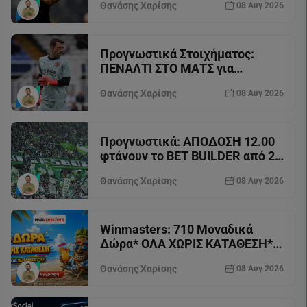
Θανάσης Χαρίσης
08 Αυγ 2026
Προγνωστικά Στοιχήματος:
ΠΕΝΑΛΤΙ ΣΤΟ ΜΑΤΣ για
ΤΑΜΕΙΑΡΑ 4.29 στη Winmasters
Θανάσης Χαρίσης
08 Αυγ 2026
(08/08)
Προγνωστικά: ΑΠΟΔΟΣΗ 12.00
φτάνουν το BET BUILDER από 2.
BUNDESLIGA στην Elabet (08/08)
Θανάσης Χαρίσης
08 Αυγ 2026
Winmasters: 710 Μοναδικά
Δώρα* ΟΛΑ ΧΩΡΙΣ ΚΑΤΑΘΕΣΗ*
με promo code SUMMER710
Θανάσης Χαρίσης
08 Αυγ 2026