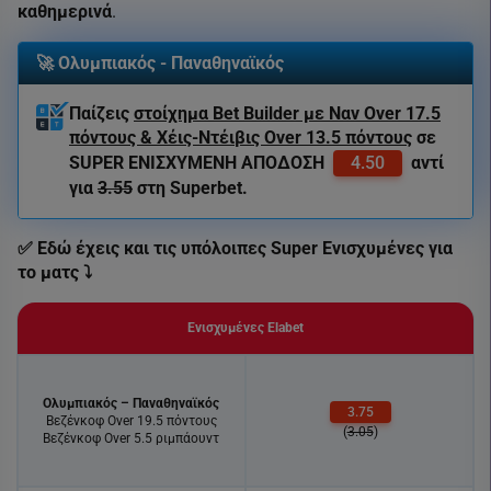
καθημερινά
.
🚀 Ολυμπιακός - Παναθηναϊκός
Παίζεις
στοίχημα Bet Builder με Ναν Over 17.5
πόντους & Χέις-Ντέιβις Over 13.5 πόντους
σε
SUPER ΕΝΙΣΧΥΜΕΝΗ ΑΠΟΔΟΣΗ
4.50
αντί
για
3.55
στη Superbet.
✅ Εδώ έχεις και τις υπόλοιπες Super Ενισχυμένες για
το ματς ⤵️
Ενισχυμένες Elabet
Ολυμπιακός – Παναθηναϊκός
3.75
Βεζένκοφ Over 19.5 πόντους
(
3.05
)
Βεζένκοφ Over 5.5 ριμπάουντ