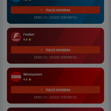
ΠΑΙΞΕ ΝΟΜΙΜΑ
ΕΕΕΠ | 21+ | ΠΑΙΞΕ ΥΠΕΥΘΥΝΑ
Fonbet
9.4
ΠΑΙΞΕ ΝΟΜΙΜΑ
ΕΕΕΠ | 21+ | ΠΑΙΞΕ ΥΠΕΥΘΥΝΑ
Winmasters
9.4
ΠΑΙΞΕ ΝΟΜΙΜΑ
ΕΕΕΠ | 21+ | ΠΑΙΞΕ ΥΠΕΥΘΥΝΑ