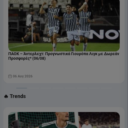
ΠΑΟΚ – Άντερλεχτ: Προγνωστικά Γιουρόπα Λιγκ με Δωρεάν
Προσφορές* (06/08)
06 Αυγ 2026
🔥 Trends