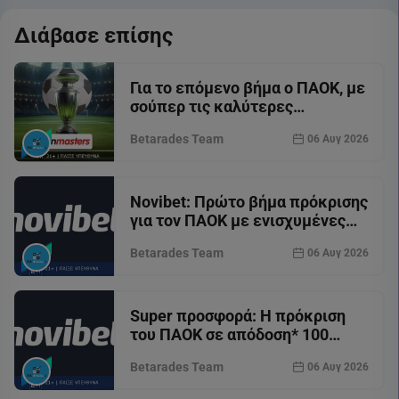
Διάβασε επίσης
Για το επόμενο βήμα ο ΠΑΟΚ, με
σούπερ τις καλύτερες
αποδόσεις της winmasters
Betarades Team
06 Αυγ 2026
(06/08)!
Novibet: Πρώτο βήμα πρόκρισης
για τον ΠΑΟΚ με ενισχυμένες
αποδόσεις (06/08)!
Betarades Team
06 Αυγ 2026
Super προσφορά: Η πρόκριση
του ΠΑΟΚ σε απόδοση* 100
(06/08)!
Betarades Team
06 Αυγ 2026