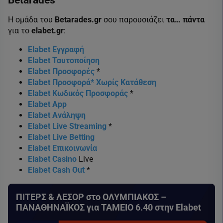
Betarades
Η ομάδα του
Betarades.gr
σου παρουσιάζει
τα… πάντα
για το
elabet.gr
:
Elabet Εγγραφή
Elabet Ταυτοποίηση
Elabet Προσφορές
*
Elabet Προσφορά* Χωρίς Κατάθεση
Elabet Κωδικός Προσφοράς
*
Elabet App
Elabet Ανάληψη
Elabet Live Streaming
*
Elabet Live Betting
Elabet Επικοινωνία
Elabet Casino
Live
Elabet Cash Out
*
ΠΙΤΕΡΣ & ΛΕΣΟΡ στο ΟΛΥΜΠΙΑΚΟΣ –
ΠΑΝΑΘΗΝΑΪΚΟΣ για ΤΑΜΕΙΟ 6.40 στην Elabet