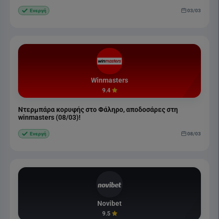
03/03
Ενεργή
Winmasters
9.4
Ντερμπάρα κορυφής στο Φάληρο, αποδοσάρες στη
winmasters (08/03)!
08/03
Ενεργή
Novibet
9.5