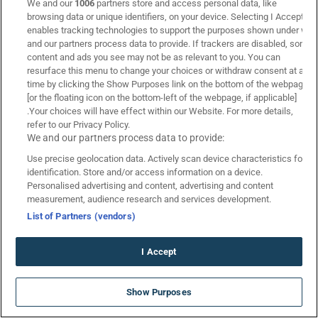
We and our
1006
partners store and access personal data, like
browsing data or unique identifiers, on your device. Selecting I Accept
enables tracking technologies to support the purposes shown under we
and our partners process data to provide. If trackers are disabled, some
content and ads you see may not be as relevant to you. You can
Sportingbet
resurface this menu to change your choices or withdraw consent at any
8.8
time by clicking the Show Purposes link on the bottom of the webpage
[or the floating icon on the bottom-left of the webpage, if applicable]
Sportingbet Προσφορά* ΧΩΡΙΣ ΚΑΤΑΘΕΣΗ 🎁 (Μάρτιος
.Your choices will have effect within our Website. For more details,
2026)
refer to our Privacy Policy.
We and our partners process data to provide:
01/03
Ενεργή
Use precise geolocation data. Actively scan device characteristics for
identification. Store and/or access information on a device.
Personalised advertising and content, advertising and content
measurement, audience research and services development.
List of Partners (vendors)
Vistabet
I Accept
8.7
Vistabet Προσφορά* ΧΩΡΙΣ ΚΑΤΑΘΕΣΗ 🎁 (Μάρτιος 2026)
ΑΝΑΤΡΕΠΤΙΚΗ ΠΡΟΣΦΟΡΑ*
Show Purposes
ΓΝΩΡΙΜΙΑΣ ΧΩΡΙΣ ΚΑΤΑΘΕΣΗ!
01/03
Ενεργή
*Ισχύουν Όροι & Προϋποθέσεις