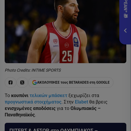
Pame
εδώ!
*Ισχ
Προ
ΕΓΓ
Photo Credits: INTIME SPORTS
ΑΚΟΛΟΥΘΗΣΕ τους BETARADES στη GOOGLE
Το
κουπόνι
τελικών μπάσκετ
ξεχωρίζει στα
προγνωστικά στοιχήματος
. Στην
Elabet
θα βρεις
ενισχυμένες αποδόσεις
για το
Ολυμπιακός –
Παναθηναϊκός
.
ΠΙΤΕΡΣ & ΛΕΣΟΡ στο ΟΛΥΜΠΙΑΚΟΣ –