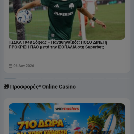
ΤΣΣΚΑ 1948 Σόφιας – Παναθηναϊκός: ΠΟΣΟ ΔΙΝΕΙ η
ΠΡΟΚΡΙΣΗ ΠΑΟ μετά την ΙΣΟΠΑΛΙΑ στη Superbet;
06 Αυγ 2026
🎁 Προσφορές* Online Casino