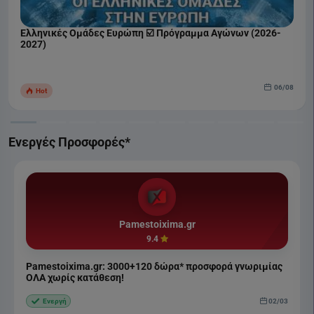
Ελληνικές Ομάδες Ευρώπη ☑️ Πρόγραμμα Αγώνων (2026-
2027)
06/08
Hot
Ενεργές Προσφορές*
Pamestoixima.gr
9.4
Pamestoixima.gr: 3000+120 δώρα* προσφορά γνωριμίας
ΟΛΑ χωρίς κατάθεση!
02/03
Ενεργή