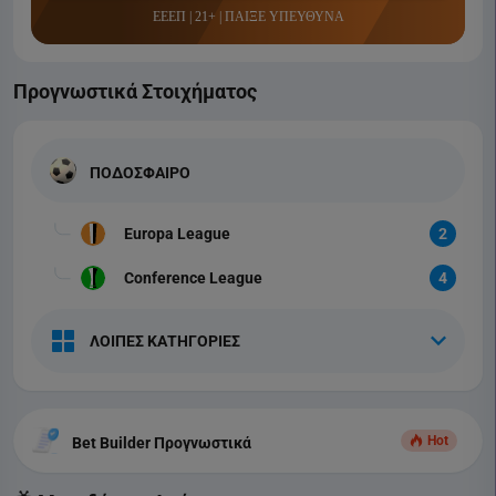
ΕΕΕΠ | 21+ | ΠΑΙΞΕ ΥΠΕΥΘΥΝΑ
Προγνωστικά Στοιχήματος
ΠΟΔΟΣΦΑΙΡΟ
Europa League
2
Conference League
4
ΛΟΙΠΕΣ ΚΑΤΗΓΟΡΙΕΣ
Hot
Bet Builder Προγνωστικά