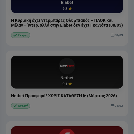
Elabet
9.3
Η Κυριακή έχει ντερμπάρες Ολυμπιακός – ΠΑΟΚ και
Μίλαν – Ίντερ, αλλά στην Elabet δεν έχει Γκανιότα (08/03)
08/03
Ενεργή
Netbet
9.1
Netbet Προσφορά* ΧΩΡΙΣ ΚΑΤΑΘΕΣΗ ▶️ (Μάρτιος 2026)
01/03
Ενεργή