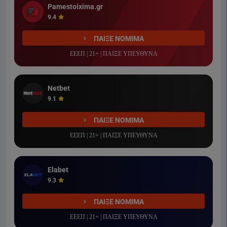
Pamestoixima.gr
9.4
ΠΑΙΞΕ ΝΟΜΙΜΑ
ΕΕΕΠ | 21+ | ΠΑΙΞΕ ΥΠΕΥΘΥΝΑ
Netbet
9.1
ΠΑΙΞΕ ΝΟΜΙΜΑ
ΕΕΕΠ | 21+ | ΠΑΙΞΕ ΥΠΕΥΘΥΝΑ
Elabet
9.3
ΠΑΙΞΕ ΝΟΜΙΜΑ
ΕΕΕΠ | 21+ | ΠΑΙΞΕ ΥΠΕΥΘΥΝΑ