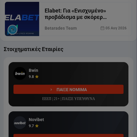
Elabet: Για «Ενισχυμένο»
προβάδισμα με σκόρερ
Γιάγκουσιτς ο Παναθηναϊκός στο
Betarades Team
05 Αυγ 2026
Conference (05/08)
Στοιχηματικές Εταιρίες
Bwin
9.8
ΠΑΙΞΕ ΝΟΜΙΜΑ
ΕΕΕΠ | 21+ | ΠΑΙΞΕ ΥΠΕΥΘΥΝΑ
Novibet
9.7