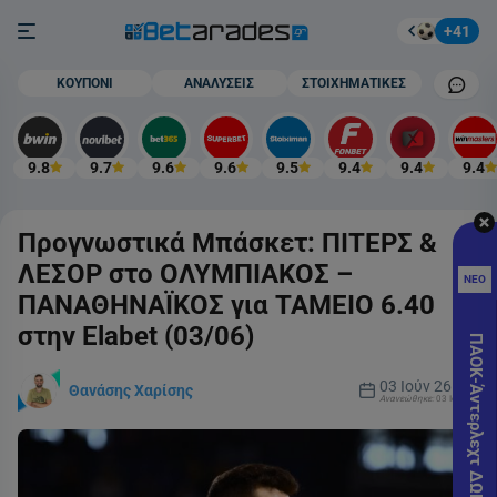
Στοίχημα
Burger button
+41
Mobile cham
ΚΟΥΠΟΝΙ
ΑΝΑΛΥΣΕΙΣ
ΣΤΟΙΧΗΜΑΤΙΚΕΣ
9.8
9.7
9.6
9.6
9.5
9.4
9.4
9.4
Προγνωστικά Μπάσκετ: ΠΙΤΕΡΣ &
Καλο
Προ
ΛΕΣΟΡ στο ΟΛΥΜΠΙΑΚΟΣ –
ΝΕΟ
Γνωρ
ΠΑΝΑΘΗΝΑΪΚΟΣ για ΤΑΜΕΙΟ 6.40
ΧΩΡ
στην Elabet (03/06)
ΠΑΟK-Άντερλεχτ ΔΩΡΕΑΝ* 🎁
ΚΑΤ
03 Ιούν 26
Θανάσης Χαρίσης
Pro
Ανανεώθηκε:
03 Ιούν 26
SUM
Εγγρ
στο