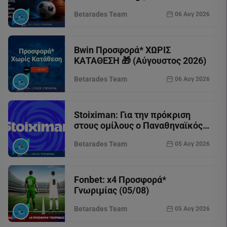
SuperSocial της Superbet;
Betarades Team
06 Αυγ 2026
Bwin Προσφορά* ΧΩΡΙΣ
ΚΑΤΑΘΕΣΗ 🎁 (Αύγουστος 2026)
Betarades Team
06 Αυγ 2026
Stoiximan: Για την πρόκριση
στους ομίλους ο Παναθηναϊκός
με super έπαθλο* ανταμοιβής
Betarades Team
05 Αυγ 2026
(05/08)!
Fonbet: x4 Προσφορά*
Γνωριμίας (05/08)
Betarades Team
05 Αυγ 2026