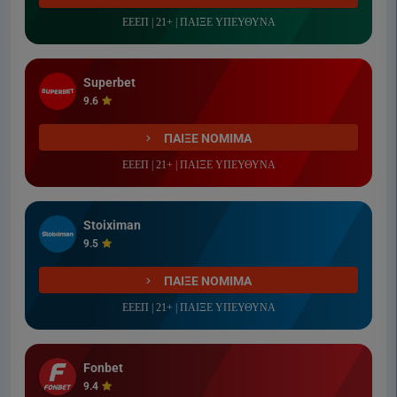
ΕΕΕΠ | 21+ | ΠΑΙΞΕ ΥΠΕΥΘΥΝΑ
Superbet
9.6
ΠΑΙΞΕ ΝΟΜΙΜΑ
ΕΕΕΠ | 21+ | ΠΑΙΞΕ ΥΠΕΥΘΥΝΑ
Stoiximan
9.5
ΠΑΙΞΕ ΝΟΜΙΜΑ
ΕΕΕΠ | 21+ | ΠΑΙΞΕ ΥΠΕΥΘΥΝΑ
Fonbet
9.4