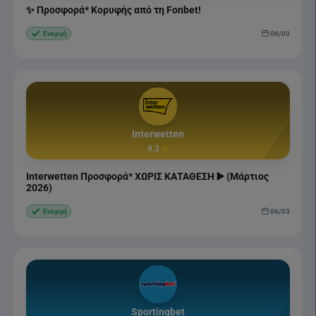
✨ Προσφορά* Κορυφής από τη Fonbet!
06/03
Ενεργή
Interwetten
9.3
Interwetten Προσφορά* ΧΩΡΙΣ ΚΑΤΑΘΕΣΗ ▶️ (Μάρτιος
2026)
06/03
Ενεργή
Sportingbet