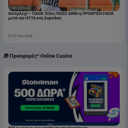
Άντερλεχτ – ΠΑΟΚ: Είδες ΠΟΣΟ ΔΙΝΕΙ η ΠΡΟΚΡΙΣΗ ΠΑΟΚ
μετά την ΗΤΤΑ στη Superbet;
07 Αυγ 2026
🎁 Προσφορές* Online Casino