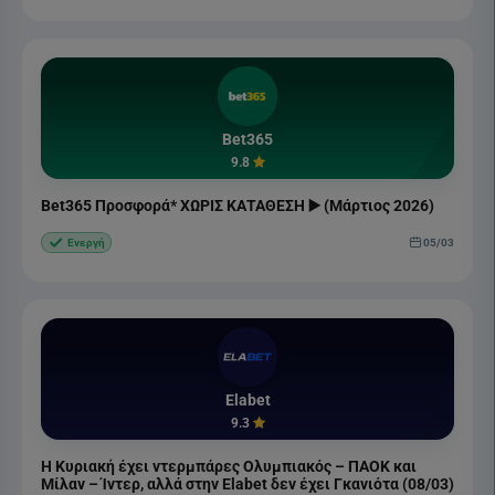
Bet365
9.8
Bet365 Προσφορά* ΧΩΡΙΣ ΚΑΤΑΘΕΣΗ ▶️ (Μάρτιος 2026)
05/03
Ενεργή
Elabet
9.3
Η Κυριακή έχει ντερμπάρες Ολυμπιακός – ΠΑΟΚ και
Μίλαν – Ίντερ, αλλά στην Elabet δεν έχει Γκανιότα (08/03)