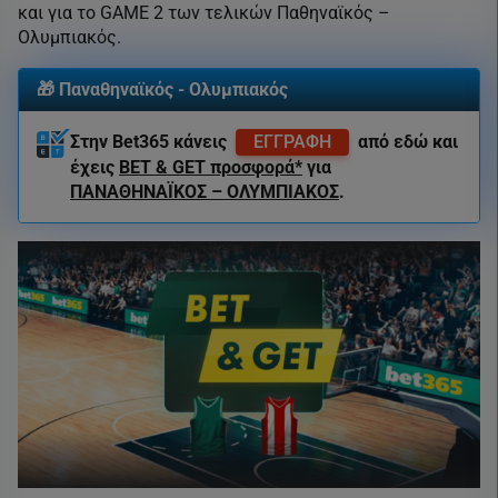
και για το GAME 2 των τελικών Παθηναϊκός –
Ολυμπιακός.
🎁 Παναθηναϊκός - Ολυμπιακός
Στην Bet365 κάνεις
ΕΓΓΡΑΦΗ
από εδώ και
έχεις
BET & GET προσφορά*
για
ΠΑΝΑΘΗΝΑΪΚΟΣ – ΟΛΥΜΠΙΑΚΟΣ
.