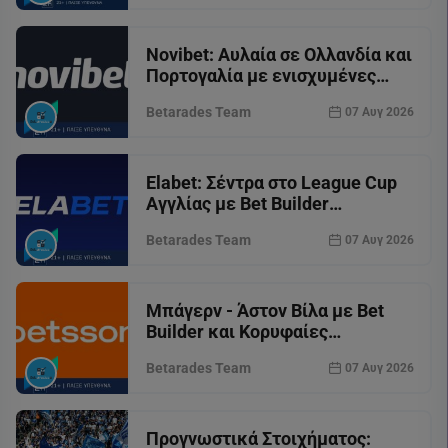
Novibet: Αυλαία σε Ολλανδία και
Πορτογαλία με ενισχυμένες
αποδόσεις (07/08)!
Betarades Team
07 Αυγ 2026
Elabet: Σέντρα στο League Cup
Αγγλίας με Bet Builder
πρόκρισης για Γουλβς και
Betarades Team
07 Αυγ 2026
ισορροπία στο Μίντλεσμπρο -
Ρέξαμ (07/08)
Μπάγερν - Άστον Βίλα με Bet
Builder και Κορυφαίες
Αποδόσεις στην Betsson (7/8)
Betarades Team
07 Αυγ 2026
Προγνωστικά Στοιχήματος: