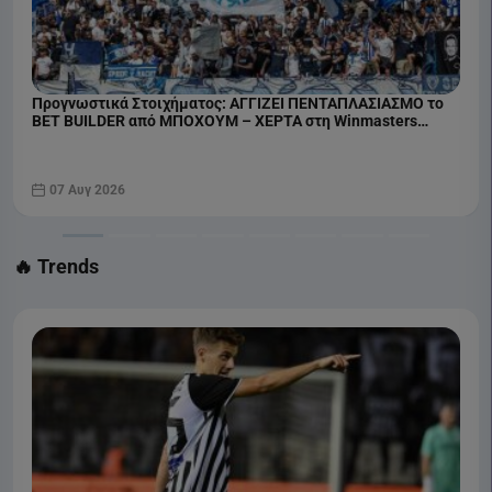
Προγνωστικά Στοιχήματος: ΑΓΓΙΖΕΙ ΠΕΝΤΑΠΛΑΣΙΑΣΜΟ το
BET BUILDER από ΜΠΟΧΟΥΜ – ΧΕΡΤΑ στη Winmasters
(07/08)
07 Αυγ 2026
🔥 Trends