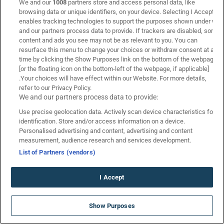
social media
We and our
1008
partners store and access personal data, like
browsing data or unique identifiers, on your device. Selecting I Accept
facebook social link
x social link
instagram social link
youtube social link
twitch social link
spotify social link
tiktok social link
discord soci
enables tracking technologies to support the purposes shown under we
and our partners process data to provide. If trackers are disabled, some
content and ads you see may not be as relevant to you. You can
resurface this menu to change your choices or withdraw consent at any
time by clicking the Show Purposes link on the bottom of the webpage
[or the floating icon on the bottom-left of the webpage, if applicable]
.Your choices will have effect within our Website. For more details,
refer to our Privacy Policy.
We and our partners process data to provide:
Use precise geolocation data. Actively scan device characteristics for
identification. Store and/or access information on a device.
Personalised advertising and content, advertising and content
Κάνε εγγραφή για να λαμβάνεις
measurement, audience research and services development.
List of Partners (vendors)
αναλύσεις/προγνωστικά αγώνων
στοιχήματος!
I Accept
Καταπληκτική Προσφορά* 🎁 ΧΩΡΙΣ
Show Purposes
Υποβολή
ΚΑΤΑΘΕΣΗ
Είμαι άνω των 21 ετών | Συμφωνώ με τους Όρους &
*Ισχύουν Όροι & Προϋποθέσεις