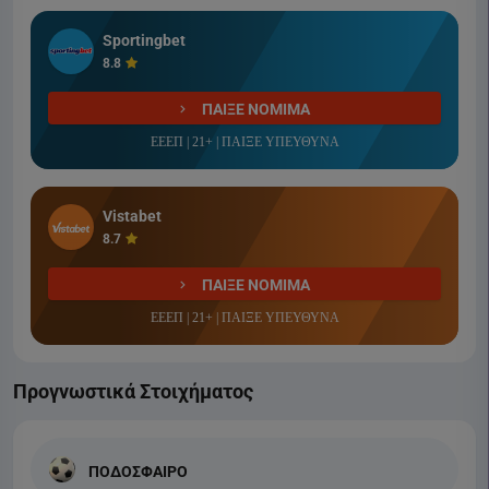
Sportingbet
8.8
ΠΑΙΞΕ ΝΟΜΙΜΑ
ΕΕΕΠ | 21+ | ΠΑΙΞΕ ΥΠΕΥΘΥΝΑ
Vistabet
8.7
ΠΑΙΞΕ ΝΟΜΙΜΑ
ΕΕΕΠ | 21+ | ΠΑΙΞΕ ΥΠΕΥΘΥΝΑ
Προγνωστικά Στοιχήματος
ΠΟΔΟΣΦΑΙΡΟ