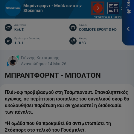
*Ισ
Μπράντφορντ - Μπόλτον στην
&
Stoiximan
Προ
*Ισχύουν Όροι & Προϋποθέσεις
Διαιτητής
Κανάλι
Kirk T.
COSMOTE SPORT 3 HD
ΕΓΓ
Προϊστορία δεκαετίας
Καιρός
1-3-1
8 °C
Γιάννης Κατσιμπρής
Ανανεώθηκε:
14 Μάι 26
ΜΠΡΑΝΤΦΟΡΝΤ - ΜΠΟΛΤΟΝ
Πλέι-οφ προβιβασμού στη Τσάμπιονσιπ. Επαναληπτικός
αγώνας, σε περίπτωση ισοπαλίας του συνολικού σκορ θα
ακολουθήσει παράταση και αν χρειαστεί η διαδικασία
των πέναλτι.
*Η ομάδα που θα προκριθεί θα αντιμετωπίσει τη
Στόκπορτ στο τελικό του Γουέμπλεϊ.