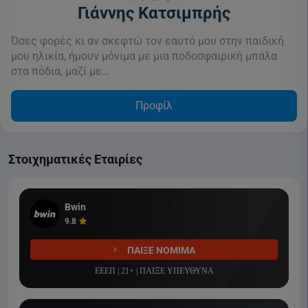
Γιάννης Κατσιμπρής
Όσες φορές κι αν σκεφτώ τον εαυτό μου στην παιδική
μου ηλικία, ήμουν μόνιμα με μια ποδοσφαιρική μπάλα
στα πόδια, μαζί με…
Προφίλ
Στοιχηματικές Εταιρίες
Bwin
9.8
ΠΑΙΞΕ ΝΟΜΙΜΑ
ΕΕΕΠ | 21+ | ΠΑΙΞΕ ΥΠΕΥΘΥΝΑ