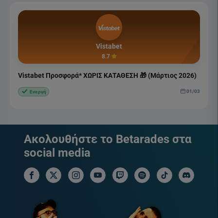
Vistabet
8.7
Vistabet Προσφορά* ΧΩΡΙΣ ΚΑΤΑΘΕΣΗ 🎁 (Μάρτιος 2026)
01/03
Ενεργή
Ακολουθήστε το Betarades στα
social media
facebook social link
x social link
instagram social link
youtube social link
twitch social link
spotify social link
tiktok social link
discord soci