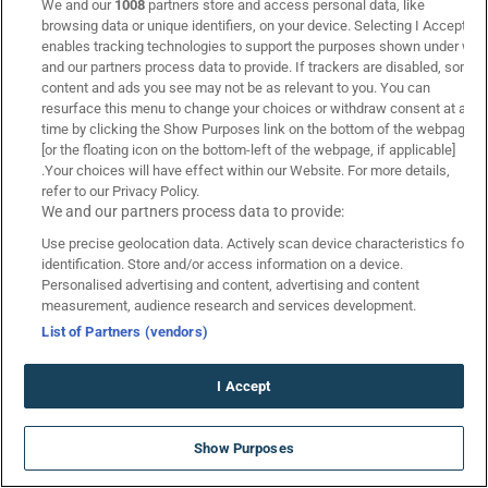
We and our
1008
partners store and access personal data, like
browsing data or unique identifiers, on your device. Selecting I Accept
21+
enables tracking technologies to support the purposes shown under we
and our partners process data to provide. If trackers are disabled, some
content and ads you see may not be as relevant to you. You can
Κουπόνι Πάμε Στοίχημα
resurface this menu to change your choices or withdraw consent at any
time by clicking the Show Purposes link on the bottom of the webpage
Κουπόνι Πάμε Στοίχημα
[or the floating icon on the bottom-left of the webpage, if applicable]
Η ομάδα μας
.Your choices will have effect within our Website. For more details,
Livescore
refer to our Privacy Policy.
We and our partners process data to provide:
Livescore Μπάσκετ
Use precise geolocation data. Actively scan device characteristics for
Κουπόνι Μπάσκετ
identification. Store and/or access information on a device.
Κουπόνι Baseball
Personalised advertising and content, advertising and content
measurement, audience research and services development.
Στοιχηματικές Εταιρίες
List of Partners (vendors)
Στοιχηματικές Εταιρίες
Superbet
I Accept
Stoiximan
Bwin
SUMMERAKI2026 ΠΡΟΣΦΟΡΑ* ☀️
Show Purposes
ΧΩΡΙΣ ΚΑΤΑΘΕΣΗ
Bet365
*Ισχύουν Όροι & Προϋποθέσεις