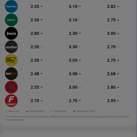
2.55
3.10
2.82
2.50
3.10
2.75
2.80
2.30
3.00
2.50
3.30
2.70
2.50
3.05
2.75
2.48
3.08
2.68
2.55
3.00
2.80
2.70
2.70
2.95
Best odds
Raising Odds
Fixed Odds
Decreasing Odds
* Οι αποδόσεις υπόκεινται σε αλλαγές. Ελέγξτε πάντα ότι είναι σωστές στην στοιχηματική που τοποθετείτε
το στοίχημα σας.