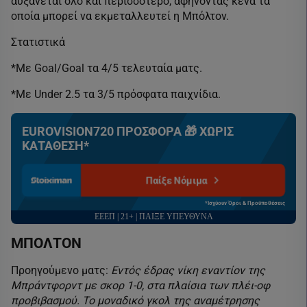
αυξάνεται όλο και περισσότερο, αφήνοντας κενά τα
οποία μπορεί να εκμεταλλευτεί η Μπόλτον.
Στατιστικά
*Με Goal/Goal τα 4/5 τελευταία ματς.
*Με Under 2.5 τα 3/5 πρόσφατα παιχνίδια.
EUROVISION720 ΠΡΟΣΦΟΡΑ 🎁 ΧΩΡΙΣ
ΚΑΤΑΘΕΣΗ*
Παίξε Νόμιμα
*Ισχύουν Όροι & Προϋποθέσεις
ΕΕΕΠ | 21+ | ΠΑΙΞΕ ΥΠΕΥΘΥΝΑ
ΜΠΟΛΤΟΝ
Προηγούμενο ματς:
Εντός έδρας νίκη εναντίον της
Μπράντφορντ με σκορ 1-0, στα πλαίσια των πλέι-οφ
προβιβασμού. Το μοναδικό γκολ της αναμέτρησης