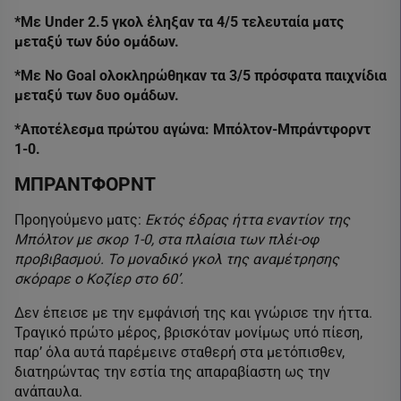
*Με Under 2.5 γκολ έληξαν τα 4/5 τελευταία ματς
μεταξύ των δύο ομάδων.
*Με No Goal ολοκληρώθηκαν τα 3/5 πρόσφατα παιχνίδια
μεταξύ των δυο ομάδων.
*Αποτέλεσμα πρώτου αγώνα: Μπόλτον-Μπράντφορντ
1-0.
ΜΠΡΑΝΤΦΟΡΝΤ
Προηγούμενο ματς:
Εκτός έδρας ήττα εναντίον της
Μπόλτον με σκορ 1-0, στα πλαίσια των πλέι-οφ
προβιβασμού. Το μοναδικό γκολ της αναμέτρησης
σκόραρε ο Κοζίερ στο 60’.
Δεν έπεισε με την εμφάνισή της και γνώρισε την ήττα.
Τραγικό πρώτο μέρος, βρισκόταν μονίμως υπό πίεση,
παρ’ όλα αυτά παρέμεινε σταθερή στα μετόπισθεν,
διατηρώντας την εστία της απαραβίαστη ως την
ανάπαυλα.