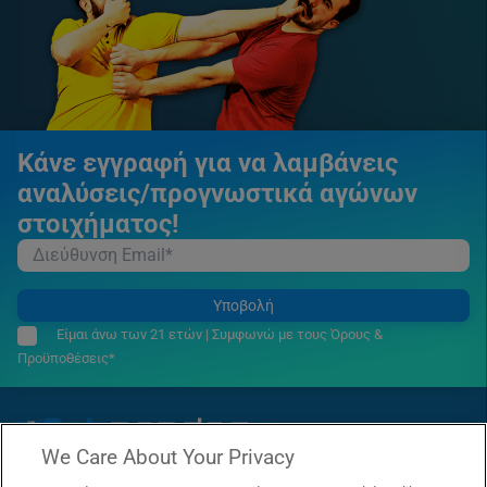
Κάνε εγγραφή για να λαμβάνεις
αναλύσεις/προγνωστικά αγώνων
στοιχήματος!
Υποβολή
Είμαι άνω των 21 ετών | Συμφωνώ με τους Όρους &
Προϋποθέσεις*
We Care About Your Privacy
© Copyright 2026 Betarades