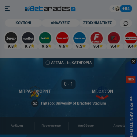
Στοίχημα
Burger button
+84
Mobile cham
ΚΟΥΠΟΝΙ
ΑΝΑΛΥΣΕΙΣ
ΣΤΟΙΧΗΜΑΤΙΚΕΣ
9.8
9.7
9.6
9.6
9.5
9.4
9.4
9.4
ΑΓΓΛΙΑ : 1η ΚΑΤΗΓΟΡΙΑ
ΑΝ
ΝΕΟ
ΠΡ
0 - 1
ΓΝΩ
ΜΠΡΑΝΤΦΟΡΝΤ
ΜΠΟΛΤΟΝ
👀 ΕΣΥ ΔΕΝ ΤΟ ΠΗΡΕΣ; 🎁
ΧΩΡ
Γήπεδο: University of Bradford Stadium
ΚΑ
στη
ΕΓ
Ανάλυση
Προγνωστικό
Αποδόσεις
Απουσίες
εδώ