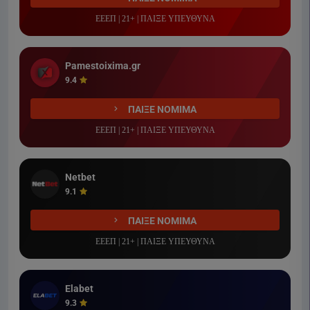
ΕΕΕΠ | 21+ | ΠΑΙΞΕ ΥΠΕΥΘΥΝΑ
Pamestoixima.gr
9.4
ΠΑΙΞΕ ΝΟΜΙΜΑ
ΕΕΕΠ | 21+ | ΠΑΙΞΕ ΥΠΕΥΘΥΝΑ
Netbet
9.1
ΠΑΙΞΕ ΝΟΜΙΜΑ
ΕΕΕΠ | 21+ | ΠΑΙΞΕ ΥΠΕΥΘΥΝΑ
Elabet
9.3