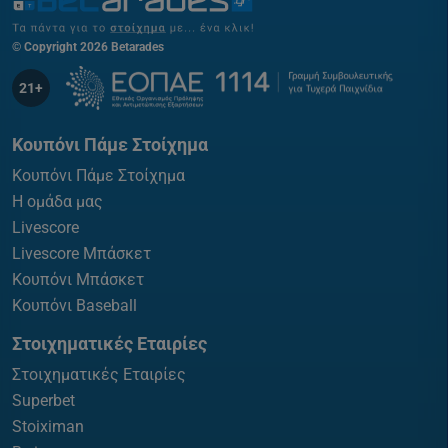
© Copyright 2026 Betarades
21+
Κουπόνι Πάμε Στοίχημα
Κουπόνι Πάμε Στοίχημα
Η ομάδα μας
Livescore
Livescore Μπάσκετ
Κουπόνι Μπάσκετ
Κουπόνι Baseball
Στοιχηματικές Εταιρίες
Στοιχηματικές Εταιρίες
Superbet
Stoiximan