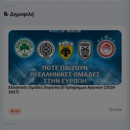
📝 Δημοφιλή
Ελληνικές Ομάδες Ευρώπη ☑️ Πρόγραμμα Αγώνων (2026-
2027)
07/08
Hot