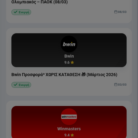
Ολυμπιακός – ΠΑΟΚ (08/03)
08/03
Ενεργή
Bwin
9.6
Bwin Προσφορά* ΧΩΡΙΣ ΚΑΤΑΘΕΣΗ 🎁 (Μάρτιος 2026)
03/03
Ενεργή
Winmasters
9.4