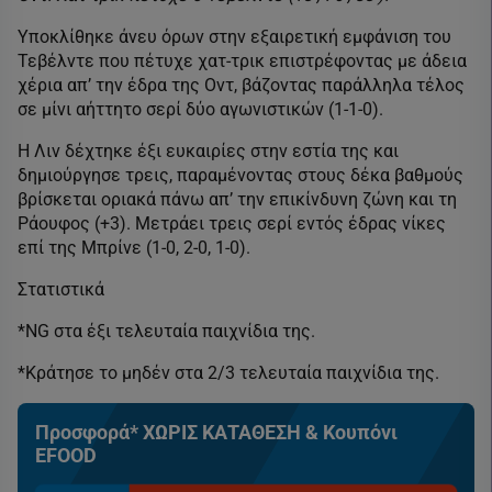
Υποκλίθηκε άνευ όρων στην εξαιρετική εμφάνιση του
Τεβέλντε που πέτυχε χατ-τρικ επιστρέφοντας με άδεια
χέρια απ’ την έδρα της Οντ, βάζοντας παράλληλα τέλος
σε μίνι αήττητο σερί δύο αγωνιστικών (1-1-0).
Η Λιν δέχτηκε έξι ευκαιρίες στην εστία της και
δημιούργησε τρεις, παραμένοντας στους δέκα βαθμούς
βρίσκεται οριακά πάνω απ’ την επικίνδυνη ζώνη και τη
Ράουφος (+3). Μετράει τρεις σερί εντός έδρας νίκες
επί της Μπρίνε (1-0, 2-0, 1-0).
Στατιστικά
*NG στα έξι τελευταία παιχνίδια της.
*Κράτησε το μηδέν στα 2/3 τελευταία παιχνίδια της.
Προσφορά* ΧΩΡΙΣ ΚΑΤΑΘΕΣΗ & Κουπόνι
EFOOD