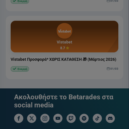
01/03
Ενεργή
Vistabet
8.7
Vistabet Προσφορά* ΧΩΡΙΣ ΚΑΤΑΘΕΣΗ 🎁 (Μάρτιος 2026)
01/03
Ενεργή
Ακολουθήστε το Betarades στα
social media
facebook social link
x social link
instagram social link
youtube social link
twitch social link
spotify social link
tiktok social link
discord soci