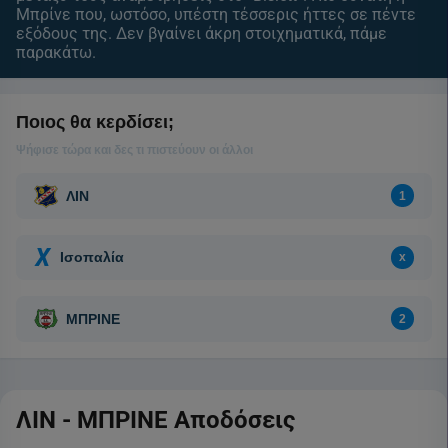
Μπρίνε που, ωστόσο, υπέστη τέσσερις ήττες σε πέντε
εξόδους της. Δεν βγαίνει άκρη στοιχηματικά, πάμε
παρακάτω.
ΛΙΝ - ΜΠΡΙΝΕ Αποδόσεις