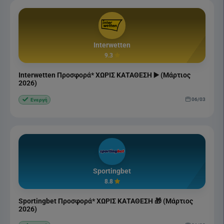
Interwetten
9.3
Interwetten Προσφορά* ΧΩΡΙΣ ΚΑΤΑΘΕΣΗ ▶️ (Μάρτιος
2026)
06/03
Ενεργή
Sportingbet
8.8
Sportingbet Προσφορά* ΧΩΡΙΣ ΚΑΤΑΘΕΣΗ 🎁 (Μάρτιος
2026)