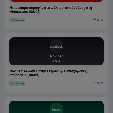
Ντερμπάρα κορυφής στο Φάληρο, αποδοσάρες στη
winmasters (08/03)!
08/03
Ενεργή
Novibet
9.5
Novibet: Αλλαγές στην τετράδα με ενισχυμένες
αποδόσεις (08/03)!
08/03
Ενεργή