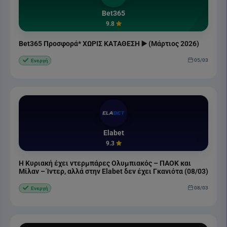
Bet365
9.8
Bet365 Προσφορά* ΧΩΡΙΣ ΚΑΤΑΘΕΣΗ ▶️ (Μάρτιος 2026)
05/03
Ενεργή
Elabet
9.3
Η Κυριακή έχει ντερμπάρες Ολυμπιακός – ΠΑΟΚ και
Μίλαν – Ίντερ, αλλά στην Elabet δεν έχει Γκανιότα (08/03)
08/03
Ενεργή