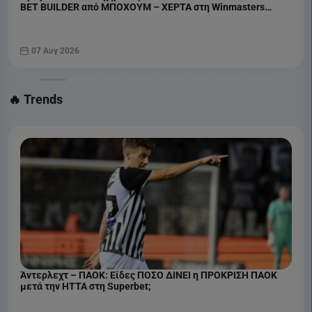
BET BUILDER από ΜΠΟΧΟΥΜ – ΧΕΡΤΑ στη Winmasters
(07/08)
07 Αυγ 2026
🔥 Trends
Άντερλεχτ – ΠΑΟΚ: Είδες ΠΟΣΟ ΔΙΝΕΙ η ΠΡΟΚΡΙΣΗ ΠΑΟΚ
μετά την ΗΤΤΑ στη Superbet;