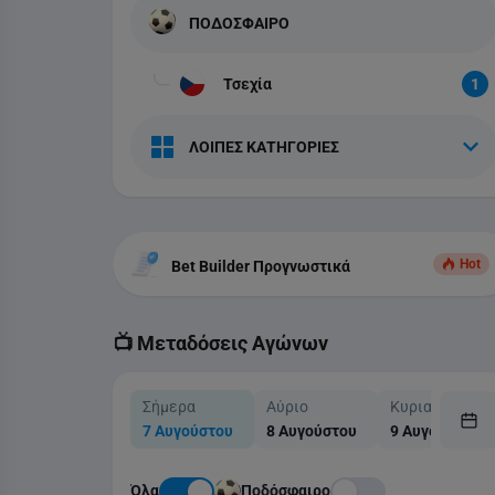
ΠΟΔΟΣΦΑΙΡΟ
Τσεχία
1
ΛΟΙΠΕΣ ΚΑΤΗΓΟΡΙΕΣ
Hot
Bet Builder Προγνωστικά
📺 Μεταδόσεις Αγώνων
Σήμερα
Αύριο
Κυριακή
7 Αυγούστου
8 Αυγούστου
9 Αυγούστου
Όλα
Ποδόσφαιρο