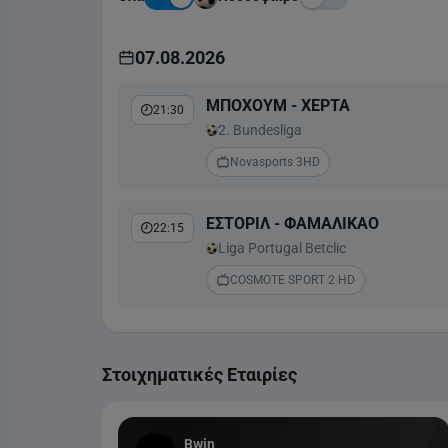
07.08.2026
ΜΠΟΧΟΥΜ - ΧΕΡΤΑ
21:30
2. Bundesliga
Novasports 3HD
ΕΣΤΟΡΙΛ - ΦΑΜΑΛΙΚΑΟ
22:15
Liga Portugal Betclic
COSMOTE SPORT 2 HD
Στοιχηματικές Εταιρίες
Bwin