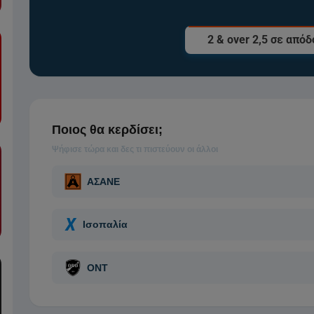
2 & over 2,5 σε από