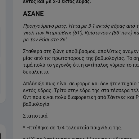
εντός και με 2-0 εκτός έδρας.
ΑΣΑΝΕ
Προηγούμενο ματς: Ήττα με 3-1 εκτός έδρας από τ
γκολ των Ντιμπέβνικ (51’), Κρίστενσεν (83’ πεν.) κα
με τον Ρόσι στο 36’.
Σταθερά στη ζώνη υποβιβασμού, απολύτως αναμεν
μίας από τις πρωτοπόρους της βαθμολογίας. Το σημ
τιμά πολύ το γεγονός ότι η αντίπαλος γύρισε το πα
δεκάλεπτο.
Απέδειξε πως είναι σε φόρμα και δεν ήταν τυχαίο τ
εντός έδρας. Τρίτο στην έδρα της στα τέσσερα τελ
Οντ που είναι πολύ διαφορετική από Σάντνες και 
βαθμολογία.
Στατιστικά
* Ηττήθηκε σε 1/4 τελευταία παιχνίδια της.