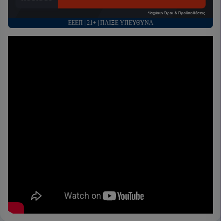
*Ισχύουν Όροι & Προϋποθέσεις
ΕΕΕΠ | 21+ | ΠΑΙΞΕ ΥΠΕΥΘΥΝΑ