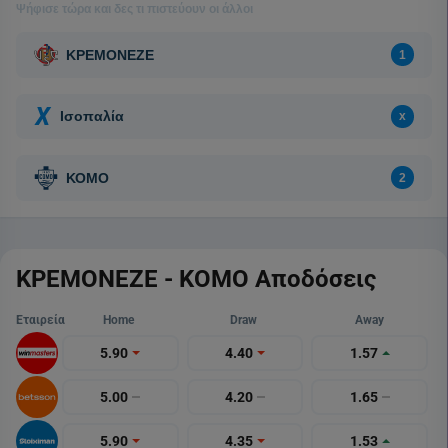
ΚΡΕΜΟΝΕΖΕ - ΚΟΜΟ Αποδόσεις
Εταιρεία
Home
Draw
Away
5.90
4.40
1.57
5.00
4.20
1.65
5.90
4.35
1.53