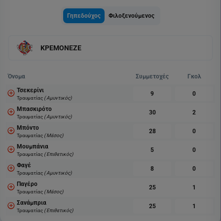
Γηπεδούχος
Φιλοξενούμενος
ΚΡΕΜΟΝΕΖΕ
Όνομα
Συμμετοχές
Γκολ
Τσεκερίνι
9
0
Τραυματίας
( Αμυντικός)
Μπασκιρότο
30
2
Τραυματίας
( Αμυντικός)
Μπόντο
28
0
Τραυματίας
( Μέσος)
Μουμπάνια
5
0
Τραυματίας
( Επιθετικός)
Φαγέ
8
0
Τραυματίας
( Αμυντικός)
Παγέρο
25
1
Τραυματίας
( Μέσος)
Σανάμπρια
25
1
Τραυματίας
( Επιθετικός)