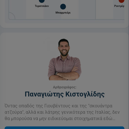
Τερατσιάνο
Ροντρίγκεθ
Μπαρμπιέρι
Αρθρογράφος:
Παναγιώτης Κιστογλίδης
Όντας οπαδός της Γιουβέντους και της "σκουάντρα
ατζούρα", αλλά και λάτρης γενικότερα της Ιταλίας, δεν
θα μπορούσα να μην ειδικεύομαι στοιχηματικά εδώ…