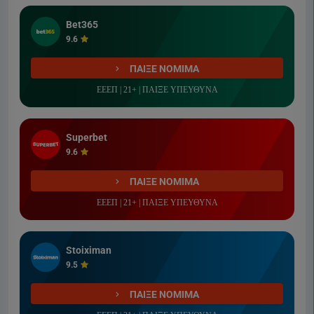
Bet365
9.6
ΠΑΙΞΕ ΝΟΜΙΜΑ
ΕΕΕΠ | 21+ | ΠΑΙΞΕ ΥΠΕΥΘΥΝΑ
Superbet
9.6
ΠΑΙΞΕ ΝΟΜΙΜΑ
ΕΕΕΠ | 21+ | ΠΑΙΞΕ ΥΠΕΥΘΥΝΑ
Stoiximan
9.5
ΠΑΙΞΕ ΝΟΜΙΜΑ