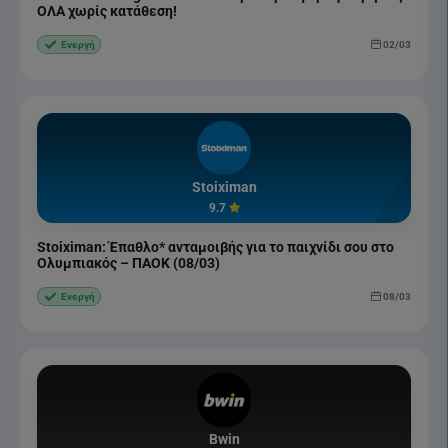
ΟΛΑ χωρίς κατάθεση!
02/03
Ενεργή
Stoiximan
9.7
Stoiximan: Έπαθλο* ανταμοιβής για το παιχνίδι σου στο
Ολυμπιακός – ΠΑΟΚ (08/03)
08/03
Ενεργή
Bwin