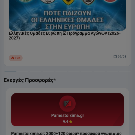
Ελληνικές Ομάδες Ευρώπη ☑️ Πρόγραμμα Αγώνων (2026-
2027)
09/08
Hot
Ενεργές Προσφορές*
Pamestoixima.gr
9.4
Pamestoixima.gr: 3000+120 δώρα* προσφορά γνωριμίας