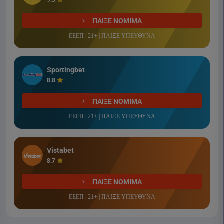
9.3
ΠΑΙΞΕ ΝΟΜΙΜΑ
ΕΕΕΠ | 21+ | ΠΑΙΞΕ ΥΠΕΥΘΥΝΑ
Sportingbet
8.8
ΠΑΙΞΕ ΝΟΜΙΜΑ
ΕΕΕΠ | 21+ | ΠΑΙΞΕ ΥΠΕΥΘΥΝΑ
Vistabet
8.7
ΠΑΙΞΕ ΝΟΜΙΜΑ
ΕΕΕΠ | 21+ | ΠΑΙΞΕ ΥΠΕΥΘΥΝΑ