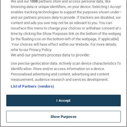
We and our
1008
partners store and access personal data, like
Vistabet Προσφορά* ΧΩΡΙΣ ΚΑΤΑΘΕΣΗ 🎁 (Μάρτιος 2026)
browsing data or unique identifiers, on your device. Selecting I Accept
enables tracking technologies to support the purposes shown under we
01/03
Ενεργή
and our partners process data to provide. If trackers are disabled, some
content and ads you see may not be as relevant to you. You can
resurface this menu to change your choices or withdraw consent at any
time by clicking the Show Purposes link on the bottom of the webpage
[or the floating icon on the bottom-left of the webpage, if applicable]
Ακολουθήστε το Betarades στα
.Your choices will have effect within our Website. For more details,
social media
refer to our Privacy Policy.
We and our partners process data to provide:
facebook social link
x social link
instagram social link
youtube social link
twitch social link
spotify social link
tiktok social link
discord soci
Use precise geolocation data. Actively scan device characteristics for
identification. Store and/or access information on a device.
Personalised advertising and content, advertising and content
measurement, audience research and services development.
List of Partners (vendors)
I Accept
SUMMERAKI2026 ΠΡΟΣΦΟΡΑ* ☀️
Show Purposes
ΧΩΡΙΣ ΚΑΤΑΘΕΣΗ
*Ισχύουν Όροι & Προϋποθέσεις