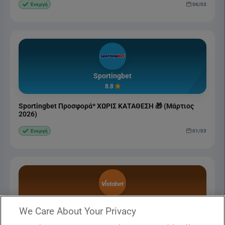
06/03
Ενεργή
Sportingbet
8.8
Sportingbet Προσφορά* ΧΩΡΙΣ ΚΑΤΑΘΕΣΗ 🎁 (Μάρτιος
2026)
01/03
Ενεργή
Vistabet
We Care About Your Privacy
8.7