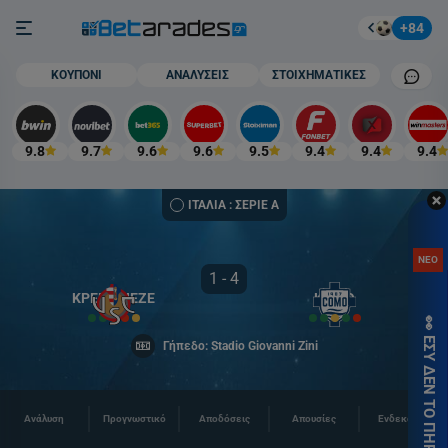
Στοίχημα
Burger button
+84
Mobile cham
ΚΟΥΠΟΝΙ
ΑΝΑΛΥΣΕΙΣ
ΣΤΟΙΧΗΜΑΤΙΚΕΣ
9.8
9.7
9.6
9.6
9.5
9.4
9.4
9.4
ΙΤΑΛΙΑ : ΣΕΡΙΕ A
ΑΠΟ
Νέο
ΝΕΟ
στη
1 - 4
ΚΡΕΜΟΝΕΖΕ
ΚΟΜΟ
ΕΠΙ
👀 ΕΣΥ ΔΕΝ ΤΟ ΠΗΡΕΣ; 🎁
ΠΡ
ΧΩΡ
Γήπεδο: Stadio Giovanni Zini
ΚΑΤ
Εγγ
Ανάλυση
Προγνωστικό
Αποδόσεις
Απουσίες
Ενδεκάδες
Supe
με 