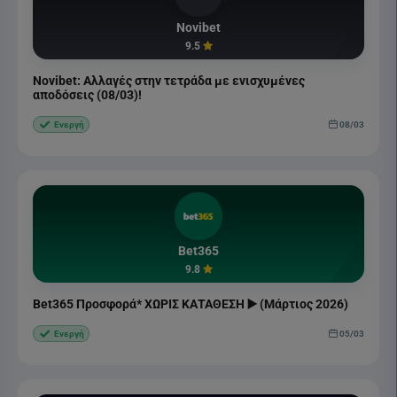
Novibet
9.5
Novibet: Αλλαγές στην τετράδα με ενισχυμένες
αποδόσεις (08/03)!
08/03
Ενεργή
Bet365
9.8
Bet365 Προσφορά* ΧΩΡΙΣ ΚΑΤΑΘΕΣΗ ▶️ (Μάρτιος 2026)
05/03
Ενεργή