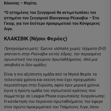
Κάουνας – Ντρίτα.
*O ηττημένος του ζευγαριού θα αντιμετωπίσει τον
ηττημένο του ζευγαριού Βίκινγκουρ Ρέικιαβικ – Έτο
Γκιορ, για τον δεύτερο προκριματικό του Κόνφερενς
Λιγκ.
ΚΛΑΚΣΒΙΚ (Νήσοι Φερόες)
Προηγούμενο ματς: Έμεινε ισόπαλη χωρίς τέρματα (0-0)
απέναντι στην Ρούναβικ εκτός έδρας, την περασμένη
αγωνιστική του εγχώριου πρωταθλήματος. Από μια
αποβολή οι δύο ομάδες.
Είναι η πιο αξιόπιστη ομάδα από τα Νησιά Φερόε τα
τελευταία χρόνια και εκείνη που έχει προχωρήσει
περισσότερο στην Ευρώπη, αφού πριν μερικά χρόνια
έγινε η πρώτη ομάδα του νησιωτικού κράτους που
συμμετείχε σε League Phase ευρωπαϊκής διοργάνωσης.
Η κατάκτηση του περσινού πρωταθλήματος την έφερε
στον πρώτο προκριματικό του Τσάμπιονς Λιγκ, όπου