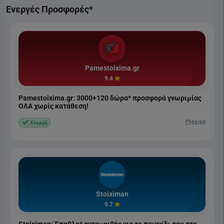
Ενεργές Προσφορές*
Pamestoixima.gr
9.4
Pamestoixima.gr: 3000+120 δώρα* προσφορά γνωριμίας
ΟΛΑ χωρίς κατάθεση!
02/03
Ενεργή
Stoiximan
9.7
Stoiximan: Έπαθλο* ανταμοιβής για το παιχνίδι σου στο