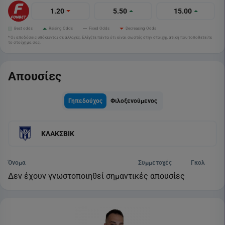
1.20
5.50
15.00
Best odds
Raising Odds
Fixed Odds
Decreasing Odds
* Οι αποδόσεις υπόκεινται σε αλλαγές. Ελέγξτε πάντα ότι είναι σωστές στην στοιχηματική που τοποθετείτε
το στοίχημα σας.
Απουσίες
Γηπεδούχος
Φιλοξενούμενος
ΚΛΑΚΣΒΙΚ
Όνομα
Συμμετοχές
Γκολ
Δεν έχουν γνωστοποιηθεί σημαντικές απουσίες