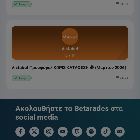
01/03
Ενεργή
Vistabet
8.7
Vistabet Προσφορά* ΧΩΡΙΣ ΚΑΤΑΘΕΣΗ 🎁 (Μάρτιος 2026)
01/03
Ενεργή
Ακολουθήστε το Betarades στα
social media
facebook social link
x social link
instagram social link
youtube social link
twitch social link
spotify social link
tiktok social link
discord soci