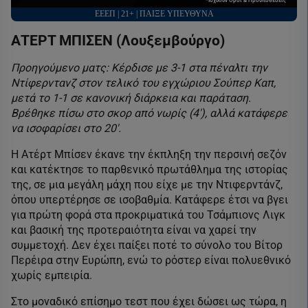
*Ισχύουν Όροι & Προϋποθέσεις
ΕΕΕΠ | 21+ | ΠΑΙΞΕ ΥΠΕΥΘΥΝΑ
ΑΤΕΡΤ ΜΠΙΣΕΝ (Λουξεμβούργο)
Προηγούμενο ματς: Κέρδισε με 3-1 στα πέναλτι την
Ντίφερντανζ στον τελικό του εγχώριου Σούπερ Καπ,
μετά το 1-1 σε κανονική διάρκεια και παράταση.
Βρέθηκε πίσω στο σκορ από νωρίς (4′), αλλά κατάφερε
να ισοφαρίσει στο 20′.
Η Ατέρτ Μπίσεν έκανε την έκπληξη την περσινή σεζόν
και κατέκτησε το παρθενικό πρωτάθλημα της ιστορίας
της, σε μια μεγάλη μάχη που είχε με την Ντιφερντάνζ,
όπου υπερτέρησε σε ισοβαθμία. Κατάφερε έτσι να βγει
για πρώτη φορά στα προκριματικά του Τσάμπιονς Λιγκ
και βασική της προτεραιότητα είναι να χαρεί την
συμμετοχή. Δεν έχει παίξει ποτέ το σύνολο του Βίτορ
Περέιρα στην Ευρώπη, ενώ το ρόστερ είναι πολυεθνικό
χωρίς εμπειρία.
Στο μοναδικό επίσημο τεστ που έχει δώσει ως τώρα, η