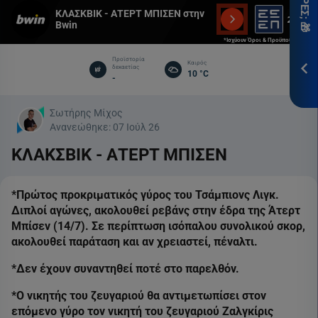
*Ισ
ΚΛΑΣΚΒΙΚ - ΑΤΕΡΤ ΜΠΙΣΕΝ στην
&
Bwin
Προ
*Ισχύουν Όροι & Προϋποθέσεις
Προϊστορία
Καιρός
δεκαετίας
ΕΓΓ
10 °C
-
Σωτήρης Μίχος
Ανανεώθηκε:
07 Ιούλ 26
ΚΛΑΚΣΒΙΚ - ΑΤΕΡΤ ΜΠΙΣΕΝ
*Πρώτος προκριματικός γύρος του Τσάμπιονς Λιγκ.
Διπλοί αγώνες, ακολουθεί ρεβάνς στην έδρα της Άτερτ
Μπίσεν (14/7). Σε περίπτωση ισόπαλου συνολικού σκορ,
ακολουθεί παράταση και αν χρειαστεί, πέναλτι.
*Δεν έχουν συναντηθεί ποτέ στο παρελθόν.
*Ο νικητής του ζευγαριού θα αντιμετωπίσει στον
επόμενο γύρο τον νικητή του ζευγαριού Ζαλγκίρις