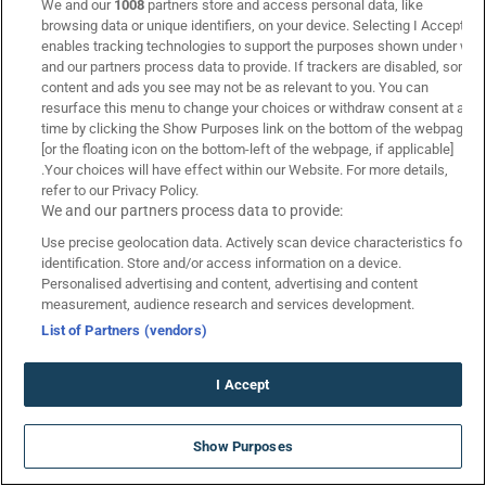
We and our
1008
partners store and access personal data, like
Τζίροι Αγώνων
browsing data or unique identifiers, on your device. Selecting I Accept
Πτώση Αποδόσεων
enables tracking technologies to support the purposes shown under we
and our partners process data to provide. If trackers are disabled, some
Κουπόνι Πάμε Στοίχημα
content and ads you see may not be as relevant to you. You can
Livescore
resurface this menu to change your choices or withdraw consent at any
time by clicking the Show Purposes link on the bottom of the webpage
[or the floating icon on the bottom-left of the webpage, if applicable]
.Your choices will have effect within our Website. For more details,
refer to our Privacy Policy.
We and our partners process data to provide:
Use precise geolocation data. Actively scan device characteristics for
identification. Store and/or access information on a device.
Personalised advertising and content, advertising and content
measurement, audience research and services development.
List of Partners (vendors)
I Accept
Επικοινωνία
Links
ΝΕΑ GIGA ΠΡΟΣΦΟΡΑ* ΓΝΩΡΙΜΙΑΣ
Show Purposes
στην Bwin!
Όροι Χρήσης
Πολιτική Απορρήτου
*Ισχύουν Όροι & Προϋποθέσεις