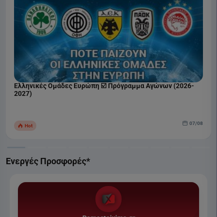
Ελληνικές Ομάδες Ευρώπη ☑️ Πρόγραμμα Αγώνων (2026-
2027)
07/08
Hot
Ενεργές Προσφορές*