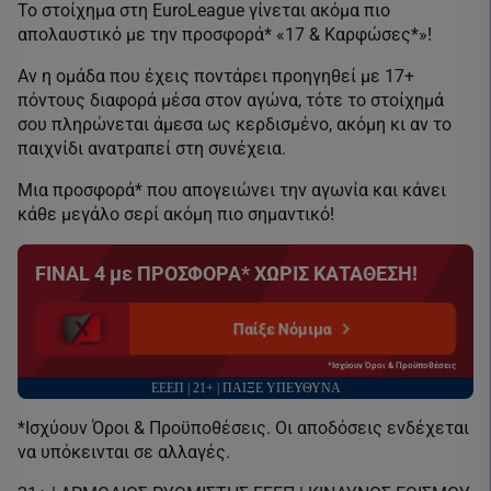
Το στοίχημα στη EuroLeague γίνεται ακόμα πιο
απολαυστικό με την προσφορά* «17 & Καρφώσες*»!
Αν η ομάδα που έχεις ποντάρει προηγηθεί με 17+
πόντους διαφορά μέσα στον αγώνα, τότε το στοίχημά
σου πληρώνεται άμεσα ως κερδισμένο, ακόμη κι αν το
παιχνίδι ανατραπεί στη συνέχεια.
Μια προσφορά* που απογειώνει την αγωνία και κάνει
κάθε μεγάλο σερί ακόμη πιο σημαντικό!
FINAL 4 με ΠΡΟΣΦΟΡΑ* ΧΩΡΙΣ ΚΑΤΑΘΕΣΗ!
Παίξε Νόμιμα
*Ισχύουν Όροι & Προϋποθέσεις
ΕΕΕΠ | 21+ | ΠΑΙΞΕ ΥΠΕΥΘΥΝΑ
*Ισχύουν Όροι & Προϋποθέσεις. Οι αποδόσεις ενδέχεται
να υπόκεινται σε αλλαγές.