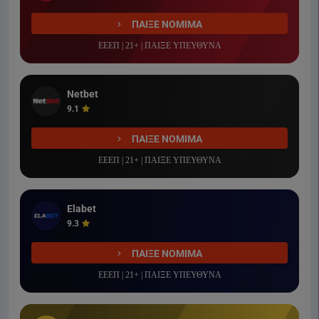
ΠΑΙΞΕ ΝΟΜΙΜΑ
ΕΕΕΠ | 21+ | ΠΑΙΞΕ ΥΠΕΥΘΥΝΑ
Netbet
9.1
ΠΑΙΞΕ ΝΟΜΙΜΑ
ΕΕΕΠ | 21+ | ΠΑΙΞΕ ΥΠΕΥΘΥΝΑ
Elabet
9.3
ΠΑΙΞΕ ΝΟΜΙΜΑ
ΕΕΕΠ | 21+ | ΠΑΙΞΕ ΥΠΕΥΘΥΝΑ