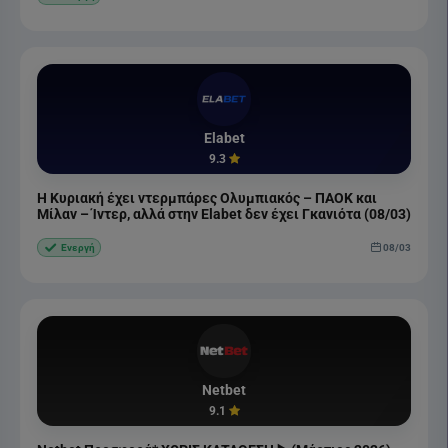
Elabet
9.3
Η Κυριακή έχει ντερμπάρες Ολυμπιακός – ΠΑΟΚ και
Μίλαν – Ίντερ, αλλά στην Elabet δεν έχει Γκανιότα (08/03)
08/03
Ενεργή
Netbet
9.1