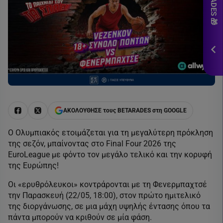
εδ
*Ισ
&
Πρ
ΕΓΓ
ΑΚΟΛΟΥΘΗΣΕ τους BETARADES στη GOOGLE
Ο Ολυμπιακός ετοιμάζεται για τη μεγαλύτερη πρόκληση
της σεζόν, μπαίνοντας στο Final Four 2026 της
EuroLeague με φόντο τον μεγάλο τελικό και την κορυφή
της Ευρώπης!
Οι «ερυθρόλευκοι» κοντράρονται με τη Φενερμπαχτσέ
την Παρασκευή (22/05, 18:00), στον πρώτο ημιτελικό
της διοργάνωσης, σε μια μάχη υψηλής έντασης όπου τα
πάντα μπορούν να κριθούν σε μία φάση.