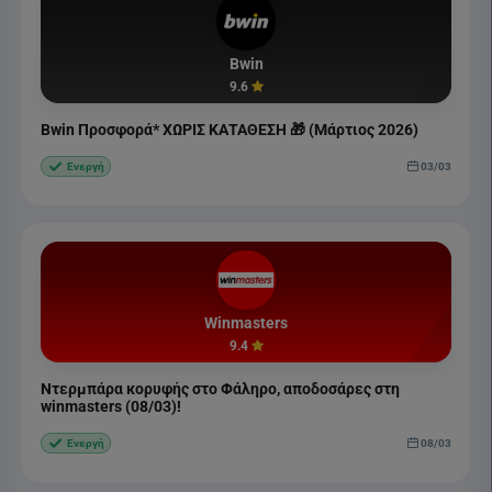
Bwin
9.6
Bwin Προσφορά* ΧΩΡΙΣ ΚΑΤΑΘΕΣΗ 🎁 (Μάρτιος 2026)
03/03
Ενεργή
Winmasters
9.4
Ντερμπάρα κορυφής στο Φάληρο, αποδοσάρες στη
winmasters (08/03)!
08/03
Ενεργή