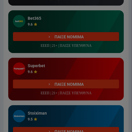
Bet365
9.6
ΠΑΙΞΕ ΝΟΜΙΜΑ
ΕΕΕΠ | 21+ | ΠΑΙΞΕ ΥΠΕΥΘΥΝΑ
Superbet
9.6
ΠΑΙΞΕ ΝΟΜΙΜΑ
ΕΕΕΠ | 21+ | ΠΑΙΞΕ ΥΠΕΥΘΥΝΑ
Stoiximan
9.5
ΠΑΙΞΕ ΝΟΜΙΜΑ