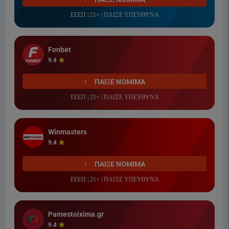
ΕΕΕΠ | 21+ | ΠΑΙΞΕ ΥΠΕΥΘΥΝΑ
Fonbet
9.4
ΠΑΙΞΕ ΝΟΜΙΜΑ
ΕΕΕΠ | 21+ | ΠΑΙΞΕ ΥΠΕΥΘΥΝΑ
Winmasters
9.4
ΠΑΙΞΕ ΝΟΜΙΜΑ
ΕΕΕΠ | 21+ | ΠΑΙΞΕ ΥΠΕΥΘΥΝΑ
Pamestoixima.gr
9.4