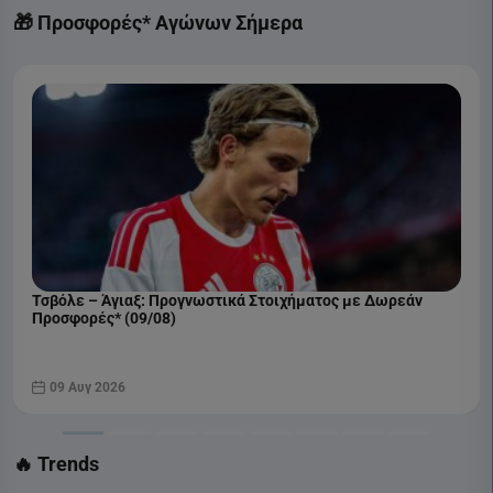
🎁 Προσφορές* Αγώνων Σήμερα
COSMOTE SPORT 2 HD
ΜΠΕΝΦΙΚΑ - ΑΚΑΝΤΕΜΙΚΑ ΒΙΣΕΟΥ
22:30
Liga Portugal
COSMOTE SPORT 1 HD
Τσβόλε – Άγιαξ: Προγνωστικά Στοιχήματος με Δωρεάν
Προσφορές* (09/08)
09 Αυγ 2026
🔥 Trends