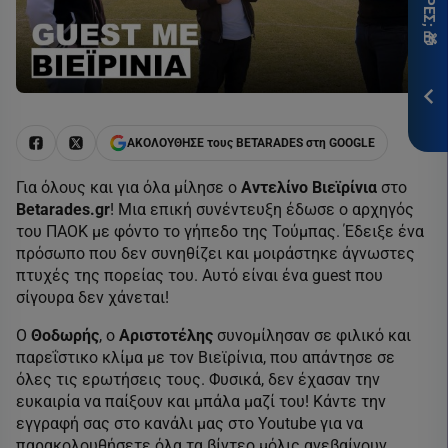
ITH
*Ισ
Προ
ΕΓΓ
ΑΚΟΛΟΥΘΗΣΕ τους BETARADES στη GOOGLE
Για όλους και για όλα μίλησε ο
Αντελίνο Βιεϊρίνια
στο
Betarades.gr
! Μια επική συνέντευξη έδωσε ο αρχηγός
του ΠΑΟΚ με φόντο το γήπεδο της Τούμπας. Έδειξε ένα
πρόσωπο που δεν συνηθίζει και μοιράστηκε άγνωστες
πτυχές της πορείας του. Αυτό είναι ένα guest που
σίγουρα δεν χάνεται!
Ο
Θοδωρής
, ο
Αριστοτέλης
συνομίλησαν σε φιλικό και
παρεΐστικο κλίμα με τον Βιεϊρίνια, που απάντησε σε
όλες τις ερωτήσεις τους. Φυσικά, δεν έχασαν την
ευκαιρία να παίξουν και μπάλα μαζί του! Κάντε την
εγγραφή σας στο κανάλι μας στο Youtube για να
παρακολουθήσετε όλα τα βίντεο μόλις ανεβαίνουν.