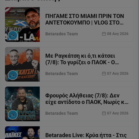
ΠΗΓΑΜΕ ΣΤΟ MIAMI ΠΡΙΝ ΤΟΝ
ΑΝΤΕΤΟΚΟΥΜΠΟ | VLOG ΣΤΟ
MIAMI & LA | Betarades
Betarades Team
08 Αυγ 2026
Με Ραγκάτση κι ό,τι κάτσει
(7/8): Το γυρίζει ο ΠΑΟΚ - Ο
έτοιμος Λιβάι - Πόρτα σε
Betarades Team
07 Αυγ 2026
Χοσέλου
Φρουρός Αλήθειας (7/8): Δεν
είχε αντίδοτο ο ΠΑΟΚ, Νωρίς κι
Αργά για ΠΑΟ, το Bonus & οι
Betarades Team
07 Αυγ 2026
αφιερώσεις
Betarades Live: Κρύα ήττα - Στις