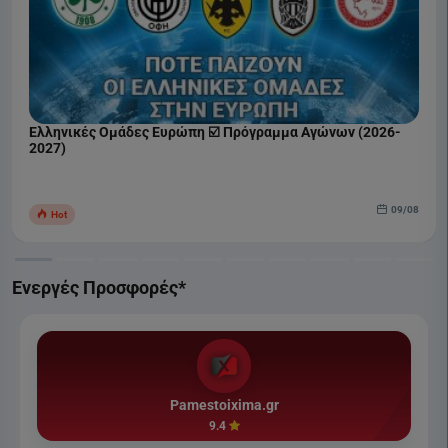
Ελληνικές Ομάδες Ευρώπη ☑️ Πρόγραμμα Αγώνων (2026-
2027)
09/08
Hot
Ενεργές Προσφορές*
Pamestoixima.gr
9.4