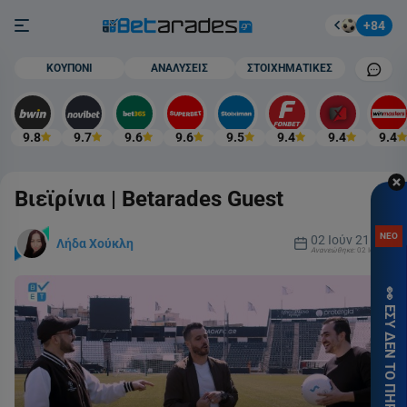
Στοίχημα
Burger button
+84
Mobile cham
ΚΟΥΠΟΝΙ
ΑΝΑΛΥΣΕΙΣ
ΣΤΟΙΧΗΜΑΤΙΚΕΣ
9.8
9.7
9.6
9.6
9.5
9.4
9.4
9.4
Βιεϊρίνια | Betarades Guest
ΑΠΟ
Νέο
ΝΕΟ
02 Ιούν 21
στη
Λήδα Χούκλη
Ανανεώθηκε:
02 Ιούν 21
ΕΠΙ
👀 ΕΣΥ ΔΕΝ ΤΟ ΠΗΡΕΣ; 🎁
ΠΡ
ΧΩΡ
ΚΑΤ
Εγγ
Supe
με 