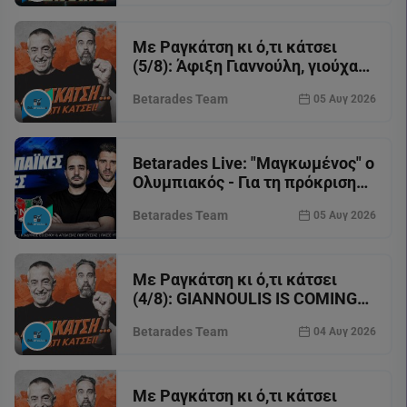
ΤΣΣΚΑ
Με Ραγκάτση κι ό,τι κάτσει
(5/8): Άφιξη Γιαννούλη, γιούχα
για ΟΣΦΠ, στη λίστα Λιβάι &
Betarades Team
05 Αυγ 2026
Ντέσερς
Betarades Live: "Μαγκωμένος" ο
Ολυμπιακός - Για τη πρόκριση
στην Ολλανδία | ft Κατσουράνης
Betarades Team
05 Αυγ 2026
(04/08)
Με Ραγκάτση κι ό,τι κάτσει
(4/8): GIANNOULIS IS COMING
HOME ....Ο τελικός του ΟΣΦΠ
Betarades Team
04 Αυγ 2026
Με Ραγκάτση κι ό,τι κάτσει