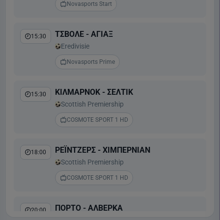
Novasports Start
ΤΣΒΟΛΕ - ΑΓΙΑΞ
15:30
Eredivisie
Novasports Prime
ΚΙΛΜΑΡΝΟΚ - ΣΕΛΤΙΚ
15:30
Scottish Premiership
COSMOTE SPORT 1 HD
ΡΕΪΝΤΖΕΡΣ - ΧΙΜΠΕΡΝΙΑΝ
18:00
Scottish Premiership
COSMOTE SPORT 1 HD
ΠΟΡΤΟ - ΑΛΒΕΡΚΑ
20:00
Liga Portugal