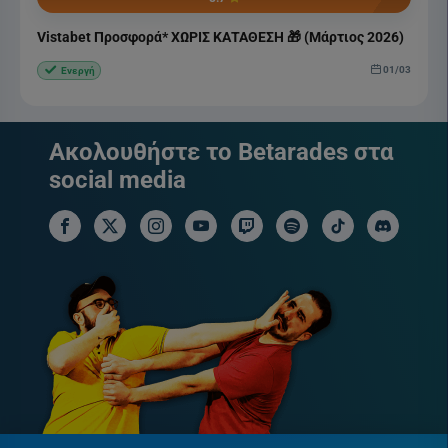
Vistabet Προσφορά* ΧΩΡΙΣ ΚΑΤΑΘΕΣΗ 🎁 (Μάρτιος 2026)
01/03
Ενεργή
Ακολουθήστε το Betarades στα
social media
facebook social link
x social link
instagram social link
youtube social link
twitch social link
spotify social link
tiktok social link
discord soci