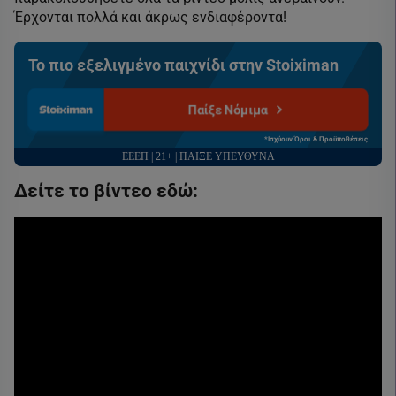
Έρχονται πολλά και άκρως ενδιαφέροντα!
Το πιο εξελιγμένο παιχνίδι στην Stoiximan
Παίξε Νόμιμα
*Ισχύουν Όροι & Προϋποθέσεις
ΕΕΕΠ | 21+ | ΠΑΙΞΕ ΥΠΕΥΘΥΝΑ
Δείτε το βίντεο εδώ: