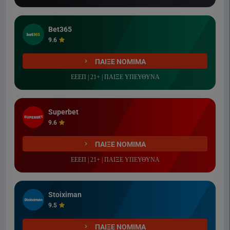
Bet365
9.6
ΠΑΙΞΕ ΝΟΜΙΜΑ
ΕΕΕΠ | 21+ | ΠΑΙΞΕ ΥΠΕΥΘΥΝΑ
Superbet
9.6
ΠΑΙΞΕ ΝΟΜΙΜΑ
ΕΕΕΠ | 21+ | ΠΑΙΞΕ ΥΠΕΥΘΥΝΑ
Stoiximan
9.5
ΠΑΙΞΕ ΝΟΜΙΜΑ