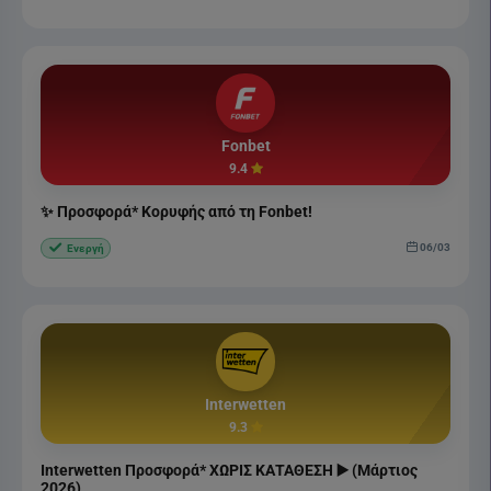
Fonbet
9.4
✨ Προσφορά* Κορυφής από τη Fonbet!
06/03
Ενεργή
Interwetten
9.3
Interwetten Προσφορά* ΧΩΡΙΣ ΚΑΤΑΘΕΣΗ ▶️ (Μάρτιος
2026)