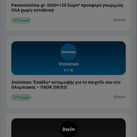
Pamestoixima.gr: 3000+120 δώρα* προσφορά γνωριμίας
ΟΛΑ χωρίς κατάθεση!
02/03
Ενεργή
Stoiximan
9.7
Stoiximan: Έπαθλο* ανταμοιβής για το παιχνίδι σου στο
Ολυμπιακός – ΠΑΟΚ (08/03)
08/03
Ενεργή