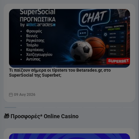
Τι παίζουν σήμερα οι tipsters του Betarades.gr, στο
SuperSocial της Superbet;
09 Αυγ 2026
🎁 Προσφορές* Online Casino