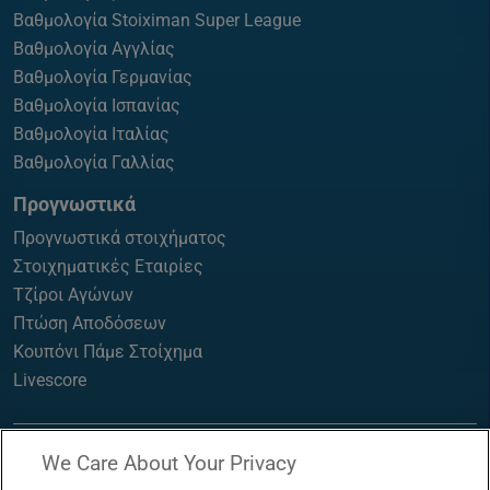
Βαθμολογία Stoiximan Super League
Βαθμολογία Αγγλίας
Βαθμολογία Γερμανίας
Βαθμολογία Ισπανίας
Βαθμολογία Ιταλίας
Βαθμολογία Γαλλίας
Προγνωστικά
Προγνωστικά στοιχήματος
Στοιχηματικές Εταιρίες
Τζίροι Αγώνων
Πτώση Αποδόσεων
Κουπόνι Πάμε Στοίχημα
Livescore
We Care About Your Privacy