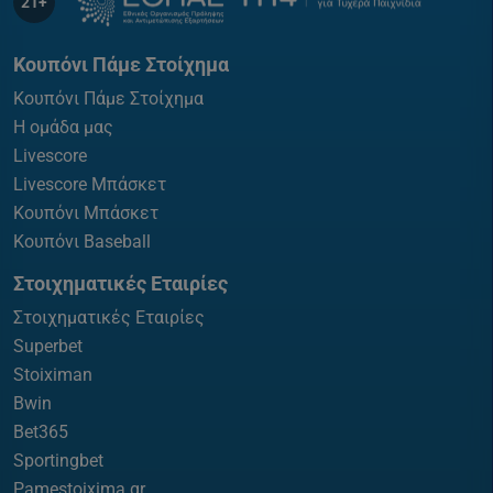
21+
Κουπόνι Πάμε Στοίχημα
Κουπόνι Πάμε Στοίχημα
Η ομάδα μας
Livescore
Livescore Μπάσκετ
Κουπόνι Μπάσκετ
Κουπόνι Baseball
Στοιχηματικές Εταιρίες
Στοιχηματικές Εταιρίες
Superbet
Stoiximan
Bwin
Bet365
Sportingbet
Pamestoixima.gr