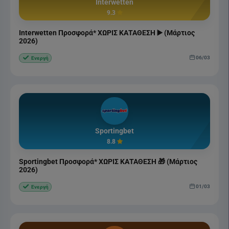
Interwetten
9.3
Interwetten Προσφορά* ΧΩΡΙΣ ΚΑΤΑΘΕΣΗ ▶️ (Μάρτιος
2026)
06/03
Ενεργή
Sportingbet
8.8
Sportingbet Προσφορά* ΧΩΡΙΣ ΚΑΤΑΘΕΣΗ 🎁 (Μάρτιος
2026)
01/03
Ενεργή