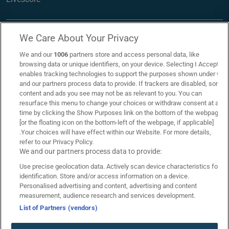
We Care About Your Privacy
We and our
1006
partners store and access personal data, like
browsing data or unique identifiers, on your device. Selecting I Accept
enables tracking technologies to support the purposes shown under we
and our partners process data to provide. If trackers are disabled, some
content and ads you see may not be as relevant to you. You can
resurface this menu to change your choices or withdraw consent at any
time by clicking the Show Purposes link on the bottom of the webpage
[or the floating icon on the bottom-left of the webpage, if applicable]
.Your choices will have effect within our Website. For more details,
refer to our Privacy Policy.
Επικοινωνία
Links
We and our partners process data to provide:
Use precise geolocation data. Actively scan device characteristics for
Όροι Χρήσης
Πολιτική Απορρήτου
identification. Store and/or access information on a device.
Personalised advertising and content, advertising and content
Πολιτική Χρήσης Cookies
Υπεύθυνος Στοιχηματισμός
measurement, audience research and services development.
List of Partners (vendors)
Betarades Business Model
Editorial Policy