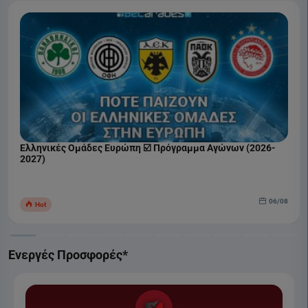
Ελληνικές Ομάδες Ευρώπη ☑️ Πρόγραμμα Αγώνων (2026-
2027)
06/08
Hot
Ενεργές Προσφορές*