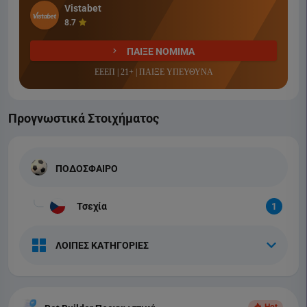
Vistabet
8.7
ΠΑΙΞΕ ΝΟΜΙΜΑ
ΕΕΕΠ | 21+ | ΠΑΙΞΕ ΥΠΕΥΘΥΝΑ
Προγνωστικά Στοιχήματος
ΠΟΔΟΣΦΑΙΡΟ
Τσεχία
1
ΛΟΙΠΕΣ ΚΑΤΗΓΟΡΙΕΣ
Hot