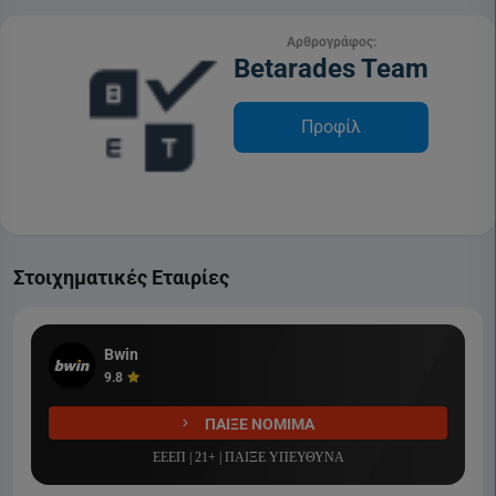
Αρθρογράφος:
Betarades Team
Προφίλ
Στοιχηματικές Εταιρίες
Bwin
9.8
ΠΑΙΞΕ ΝΟΜΙΜΑ
ΕΕΕΠ | 21+ | ΠΑΙΞΕ ΥΠΕΥΘΥΝΑ