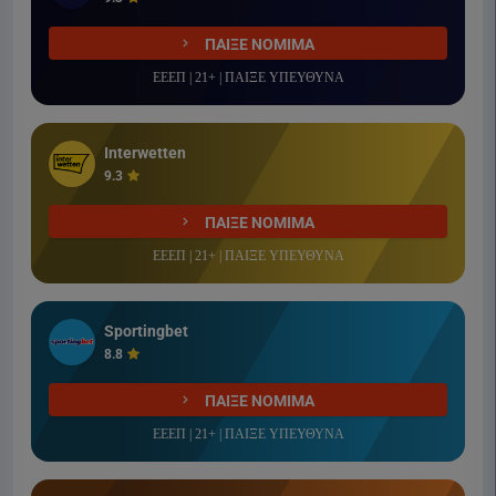
ΠΑΙΞΕ ΝΟΜΙΜΑ
ΕΕΕΠ | 21+ | ΠΑΙΞΕ ΥΠΕΥΘΥΝΑ
Interwetten
9.3
ΠΑΙΞΕ ΝΟΜΙΜΑ
ΕΕΕΠ | 21+ | ΠΑΙΞΕ ΥΠΕΥΘΥΝΑ
Sportingbet
8.8
ΠΑΙΞΕ ΝΟΜΙΜΑ
ΕΕΕΠ | 21+ | ΠΑΙΞΕ ΥΠΕΥΘΥΝΑ