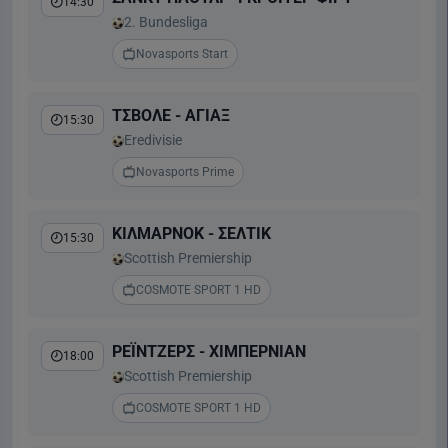
14:30
2. Bundesliga
Novasports Start
ΤΣΒΟΛΕ - ΑΓΙΑΞ
15:30
Eredivisie
Novasports Prime
ΚΙΛΜΑΡΝΟΚ - ΣΕΛΤΙΚ
15:30
Scottish Premiership
COSMOTE SPORT 1 HD
ΡΕΪΝΤΖΕΡΣ - ΧΙΜΠΕΡΝΙΑΝ
18:00
Scottish Premiership
COSMOTE SPORT 1 HD