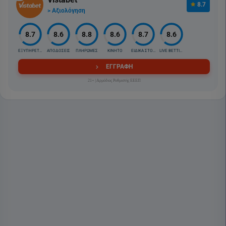
8.7
> Αξιολόγηση
8.7
8.6
8.8
8.6
8.7
8.6
ΕΞΥΠΗΡΕΤΗΣΗ
ΑΠΟΔΟΣΕΙΣ
ΠΛΗΡΩΜΕΣ
ΚΙΝΗΤΟ
ΕΙΔΙΚΑ ΣΤΟΙΧ.
LIVE BETTING
ΕΓΓΡΑΦΗ
21+ |Αρμόδιος Ρυθμιστής ΕΕΕΠ