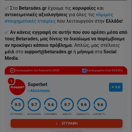
✅ Στο
Betarades.gr
έχουμε τις
κορυφαίες
και
αντικειμενικές αξιολογήσεις
για όλες τις
νόμιμες
στοιχηματικές εταιρίες
που λειτουργούν στην
Ελλάδα
!
✅
Αν κάνεις εγγραφή σε αυτήν που σου αρέσει μέσα από
τους Betarades, μας δίνεις το δικαίωμα να παρέμβουμε
αν προκύψει κάποιο πρόβλημα.
Απλώς, μας στέλνεις
μέιλ
στο
support@betarades.gr
ή
μήνυμα
στα
Social
Media
.
Εγκεκριμένο τον Αύγουστο 2026
Εγκεκριμένο στην Ελλάδα
1
Superbet
9.6
> Αξιολόγηση
9.5
9.7
9.4
9.7
9.6
9.6
ΕΞΥΠΗΡΕΤΗΣΗ
ΑΠΟΔΟΣΕΙΣ
ΠΛΗΡΩΜΕΣ
ΚΙΝΗΤΟ
ΕΙΔΙΚΑ ΣΤΟΙΧ.
LIVE BETTING
ΕΓΓΡΑΦΗ
21+ |Αρμόδιος Ρυθμιστής ΕΕΕΠ