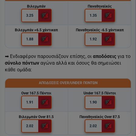
Βιλερμπάν
Παναθηναϊκός
3.25
1.35
Βιλερμπάν
+6.5 χάντικαπ
Παναθηναϊκός -6.5 χάντικαπ
1.88
1.92
➡ Ενδιαφέρον παρουσιάζουν επίσης, οι
αποδόσεις
για το
σύνολο πόντων
αγώνα αλλά και όσους θα σημειώσει
κάθε ομάδα:
ΑΠΟΔΟΣΕΙΣ OVER/UNDER ΠΟΝΤΩΝ
Over 167.5 Πόντοι
Under 167.5 Πόντοι
1.91
1.90
Βιλερμπάν
Over 81.5
Παναθηναϊκός Over 87.5
2.02
2.02