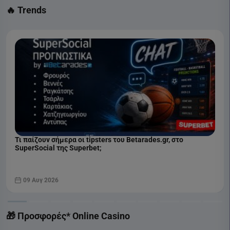
🔥 Trends
Τι παίζουν σήμερα οι tipsters του Betarades.gr, στο
SuperSocial της Superbet;
09 Αυγ 2026
🎁 Προσφορές* Online Casino