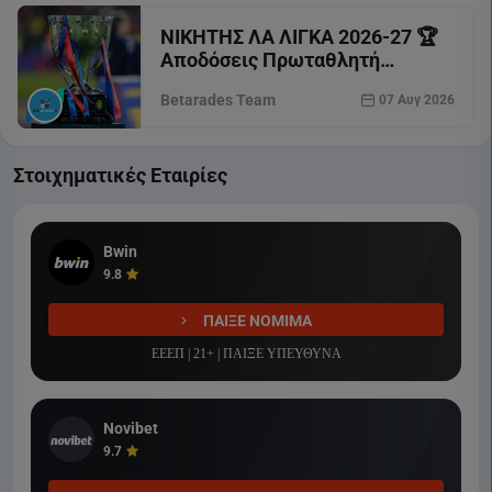
ΝΙΚΗΤΗΣ ΛΑ ΛΙΓΚΑ 2026-27 🏆
Αποδόσεις Πρωταθλητή
Ισπανίας
Betarades Team
07 Αυγ 2026
Στοιχηματικές Εταιρίες
Bwin
9.8
ΠΑΙΞΕ ΝΟΜΙΜΑ
ΕΕΕΠ | 21+ | ΠΑΙΞΕ ΥΠΕΥΘΥΝΑ
Novibet
9.7