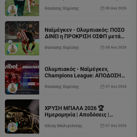
ΠΡΟΚΡΙΣΗ ΠΑΟ μετά την
Θανάσης Χαρίσης
08 Αυγ 2026
ΙΣΟΠΑΛΙΑ στη Superbet;
Ναϊμέγκεν - Ολυμπιακός: ΠΟΣΟ
ΔΙΝΕΙ η ΠΡΟΚΡΙΣΗ ΟΣΦΠ μετά
την ΙΣΟΠΑΛΙΑ στη Superbet;
Θανάσης Χαρίσης
08 Αυγ 2026
Ολυμπιακός - Ναϊμέγκεν,
Champions League: ΑΠΟΔΟΣΗ
100 για ΠΡΟΚΡΙΣΗ ΟΣΦΠ στη
Θανάσης Χαρίσης
07 Αυγ 2026
Novibet
ΧΡΥΣΗ ΜΠΑΛΑ 2026 🏆
Ημερομηνία | Αποδόσεις |
Φαβορί | Νικητές ανά σεζόν
Ηλίας Μαλιγιάννης
07 Αυγ 2026