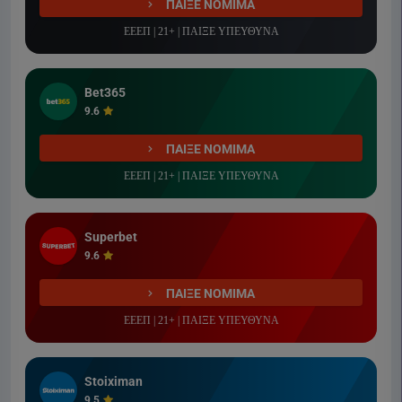
ΠΑΙΞΕ ΝΟΜΙΜΑ
ΕΕΕΠ | 21+ | ΠΑΙΞΕ ΥΠΕΥΘΥΝΑ
Bet365
9.6
ΠΑΙΞΕ ΝΟΜΙΜΑ
ΕΕΕΠ | 21+ | ΠΑΙΞΕ ΥΠΕΥΘΥΝΑ
Superbet
9.6
ΠΑΙΞΕ ΝΟΜΙΜΑ
ΕΕΕΠ | 21+ | ΠΑΙΞΕ ΥΠΕΥΘΥΝΑ
Stoiximan
9.5