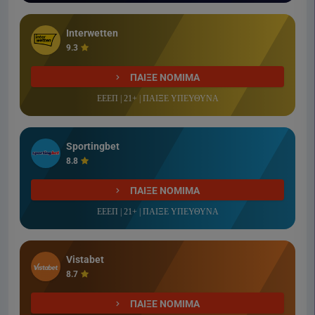
Interwetten
9.3
ΠΑΙΞΕ ΝΟΜΙΜΑ
ΕΕΕΠ | 21+ | ΠΑΙΞΕ ΥΠΕΥΘΥΝΑ
Sportingbet
8.8
ΠΑΙΞΕ ΝΟΜΙΜΑ
ΕΕΕΠ | 21+ | ΠΑΙΞΕ ΥΠΕΥΘΥΝΑ
Vistabet
8.7
ΠΑΙΞΕ ΝΟΜΙΜΑ