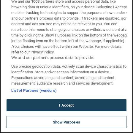
We and our
1008
partners store and access personal data, like
browsing data or unique identifiers, on your device. Selecting I Accept
enables tracking technologies to support the purposes shown under we
Bwin
and our partners process data to provide. If trackers are disabled, some
content and ads you see may not be as relevant to you. You can
9.6
resurface this menu to change your choices or withdraw consent at any
time by clicking the Show Purposes link on the bottom of the webpage
Bwin Προσφορά* ΧΩΡΙΣ ΚΑΤΑΘΕΣΗ 🎁 (Μάρτιος 2026)
[or the floating icon on the bottom-left of the webpage, if applicable]
03/03
Ενεργή
.Your choices will have effect within our Website. For more details,
refer to our Privacy Policy.
We and our partners process data to provide:
Use precise geolocation data. Actively scan device characteristics for
identification. Store and/or access information on a device.
Personalised advertising and content, advertising and content
measurement, audience research and services development.
Winmasters
List of Partners (vendors)
9.4
I Accept
Ντερμπάρα κορυφής στο Φάληρο, αποδοσάρες στη
winmasters (08/03)!
SUMMERAKI2026 ΠΡΟΣΦΟΡΑ* ☀️
08/03
Ενεργή
Show Purposes
ΧΩΡΙΣ ΚΑΤΑΘΕΣΗ
*Ισχύουν Όροι & Προϋποθέσεις