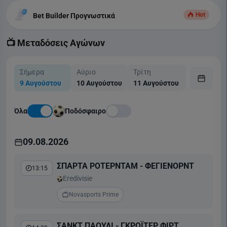
Hot
Bet Builder Προγνωστικά
📺 Μεταδόσεις Αγώνων
Σήμερα
Αύριο
Τρίτη
Τετάρτη
9 Αυγούστου
10 Αυγούστου
11 Αυγούστου
12 Αυγούσ
Όλα
Ποδόσφαιρο
09.08.2026
ΣΠΑΡΤΑ ΡΟΤΕΡΝΤΑΜ - ΦΕΓΙΕΝΟΡΝΤ
13:15
Eredivisie
Novasports Prime
ΣΑΝΚΤ ΠΑΟΥΛΙ - ΓΚΡΟΪΤΕΡ ΦΙΡΤ