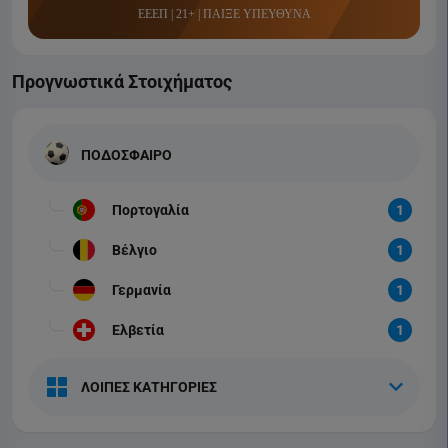
ΕΕΕΠ | 21+ | ΠΑΙΞΕ ΥΠΕΥΘΥΝΑ
Προγνωστικά Στοιχήματος
ΠΟΔΟΣΦΑΙΡΟ
Πορτογαλία
1
Βέλγιο
1
Γερμανία
1
Ελβετία
1
ΛΟΙΠΕΣ ΚΑΤΗΓΟΡΙΕΣ