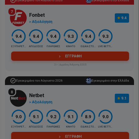
Εγκεκριμένο τον Αύγουστο 2026
Εγκεκριμένο στην Ελλάδα
7
Fonbet
9.4
> Αξιολόγηση
9.4
9.4
9.4
9.3
9.4
9.3
ΕΞΥΠΗΡΕΤΗΣΗ
ΑΠΟΔΟΣΕΙΣ
ΠΛΗΡΩΜΕΣ
ΚΙΝΗΤΟ
ΕΙΔΙΚΑ ΣΤΟΙΧ.
LIVE BETTING
ΕΓΓΡΑΦΗ
21+ |Αρμόδιος Ρυθμιστής ΕΕΕΠ
Εγκεκριμένο τον Αύγουστο 2026
Εγκεκριμένο στην Ελλάδα
8
Netbet
9.1
> Αξιολόγηση
9.0
9.1
9.2
9.1
8.9
9.0
ΕΞΥΠΗΡΕΤΗΣΗ
ΑΠΟΔΟΣΕΙΣ
ΠΛΗΡΩΜΕΣ
ΚΙΝΗΤΟ
ΕΙΔΙΚΑ ΣΤΟΙΧ.
LIVE BETTING
ΕΓΓΡΑΦΗ