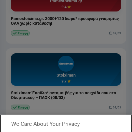
Pamestoixima.gr
9.4
Pamestoixima.gr: 3000+120 δώρα* προσφορά γνωριμίας
ΟΛΑ χωρίς κατάθεση!
02/03
Ενεργή
Stoiximan
9.7
Stoiximan: Έπαθλο* ανταμοιβής για το παιχνίδι σου στο
Ολυμπιακός – ΠΑΟΚ (08/03)
08/03
Ενεργή
We Care About Your Privacy