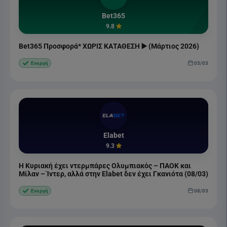
Bet365
9.8
Bet365 Προσφορά* ΧΩΡΙΣ ΚΑΤΑΘΕΣΗ ▶️ (Μάρτιος 2026)
05/03
Ενεργή
Elabet
9.3
Η Κυριακή έχει ντερμπάρες Ολυμπιακός – ΠΑΟΚ και
Μίλαν – Ίντερ, αλλά στην Elabet δεν έχει Γκανιότα (08/03)
08/03
Ενεργή