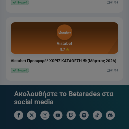
01/03
Ενεργή
Vistabet
8.7
Vistabet Προσφορά* ΧΩΡΙΣ ΚΑΤΑΘΕΣΗ 🎁 (Μάρτιος 2026)
01/03
Ενεργή
Ακολουθήστε το Betarades στα
social media
facebook social link
x social link
instagram social link
youtube social link
twitch social link
spotify social link
tiktok social link
discord soci