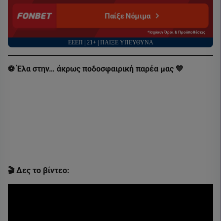
Παίξε Νόμιμα
*Ισχύουν Όροι & Προϋποθέσεις
ΕΕΕΠ | 21+ | ΠΑΙΞΕ ΥΠΕΥΘΥΝΑ
⚽️ Έλα στην… άκρως ποδοσφαιρική παρέα μας 💙
🎬 Δες το βίντεο: