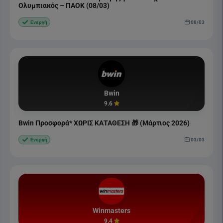
Ολυμπιακός – ΠΑΟΚ (08/03)
08/03
Ενεργή
Bwin
9.6
Bwin Προσφορά* ΧΩΡΙΣ ΚΑΤΑΘΕΣΗ 🎁 (Μάρτιος 2026)
03/03
Ενεργή
Winmasters
9.4