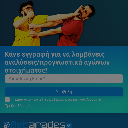
Κάνε εγγραφή για να λαμβάνεις
αναλύσεις/προγνωστικά αγώνων
στοιχήματος!
Υποβολή
Είμαι άνω των 21 ετών | Συμφωνώ με τους Όρους &
Προϋποθέσεις*