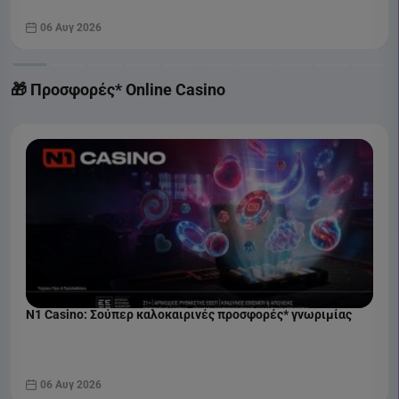
06 Αυγ 2026
🎁 Προσφορές* Online Casino
N1 Casino: Σούπερ καλοκαιρινές προσφορές* γνωριμίας
06 Αυγ 2026