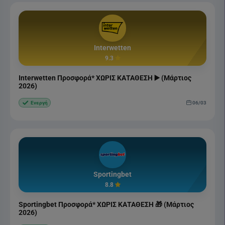
Interwetten
9.3
Interwetten Προσφορά* ΧΩΡΙΣ ΚΑΤΑΘΕΣΗ ▶️ (Μάρτιος
2026)
06/03
Ενεργή
Sportingbet
8.8
Sportingbet Προσφορά* ΧΩΡΙΣ ΚΑΤΑΘΕΣΗ 🎁 (Μάρτιος
2026)