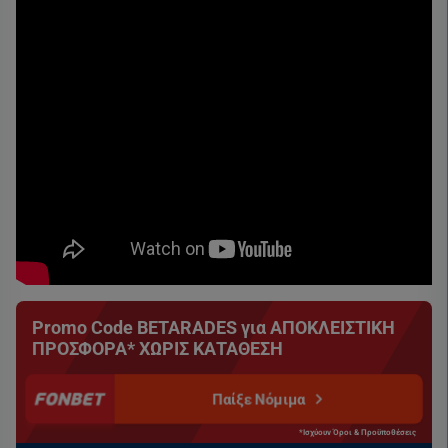
Promo Code BETARADES για ΑΠΟΚΛΕΙΣΤΙΚΗ
ΠΡΟΣΦΟΡΑ* ΧΩΡΙΣ ΚΑΤΑΘΕΣΗ
Παίξε Νόμιμα
*Ισχύουν Όροι & Προϋποθέσεις