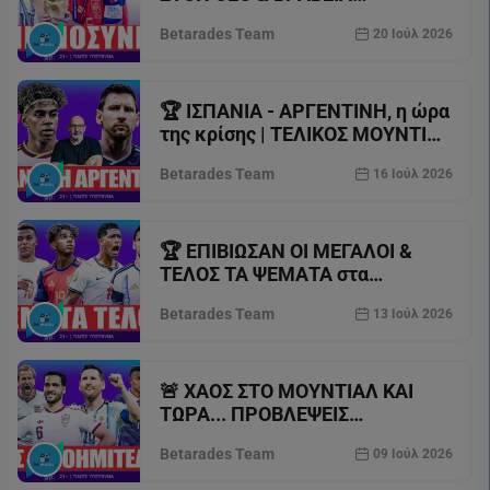
ΜΟΥΝΤΙΑΛ με ΚΑΛΥΤΕΡΟΥΣ vs
Betarades Team
20 Ιούλ 2026
ΧΕΙΡΟΤΕΡΟΥΣ ⚽
🏆 ΙΣΠΑΝΙΑ - ΑΡΓΕΝΤΙΝΗ, η ώρα
της κρίσης | ΤΕΛΙΚΟΣ ΜΟΥΝΤΙΑΛ
2026 ft. Τσάρλυ ⚽
Betarades Team
16 Ιούλ 2026
🏆 ΕΠΙΒΙΩΣΑΝ ΟΙ ΜΕΓΑΛΟΙ &
ΤΕΛΟΣ ΤΑ ΨΕΜΑΤΑ στα
ΗΜΙΤΕΛΙΚΑ ΜΟΥΝΤΙΑΛ ⚽
Betarades Team
13 Ιούλ 2026
🚨 ΧΑΟΣ ΣΤΟ ΜΟΥΝΤΙΑΛ ΚΑΙ
ΤΩΡΑ... ΠΡΟΒΛΕΨΕΙΣ
ΠΡΟΗΜΙΤΕΛΙΚΩΝ ⚽
Betarades Team
09 Ιούλ 2026