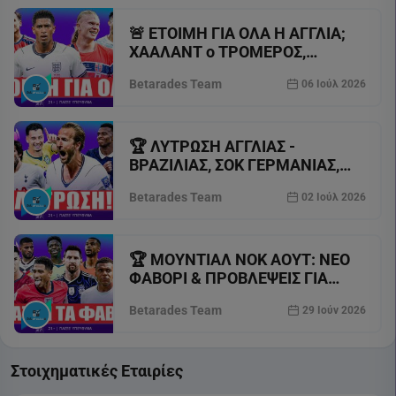
🚨 ΕΤΟΙΜΗ ΓΙΑ ΟΛΑ Η ΑΓΓΛΙΑ;
ΧΑΑΛΑΝΤ ο ΤΡΟΜΕΡΟΣ,
συμπληρώνονται τα
Betarades Team
06 Ιούλ 2026
ΠΡΟΗΜΙΤΕΛΙΚΑ ⚽
🏆 ΛΥΤΡΩΣΗ ΑΓΓΛΙΑΣ -
ΒΡΑΖΙΛΙΑΣ, ΣΟΚ ΓΕΡΜΑΝΙΑΣ,
ΠΡΩΤΑ ΜΑΤΣ «16» & ΕΚΡΗΞΗ
Betarades Team
02 Ιούλ 2026
ΤΟΤΕΝΑΜ ⚽
🏆 ΜΟΥΝΤΙΑΛ ΝΟΚ ΑΟΥΤ: ΝΕΟ
ΦΑΒΟΡΙ & ΠΡΟΒΛΕΨΕΙΣ ΓΙΑ
ΤΟΥΣ 32 (Νέα Power Rankings)
Betarades Team
29 Ιούν 2026
⚽
Στοιχηματικές Εταιρίες