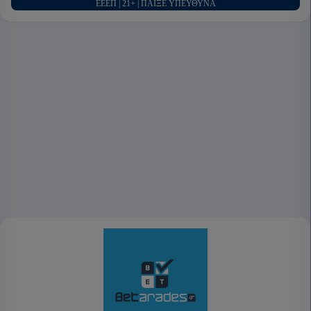
ΕΕΕΠ | 21+ | ΠΑΙΞΕ ΥΠΕΥΘΥΝΑ