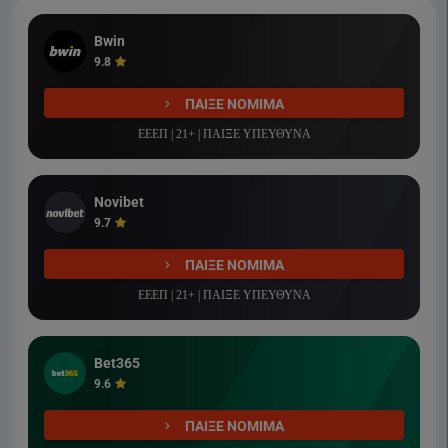
Bwin
9.8
ΠΑΙΞΕ ΝΟΜΙΜΑ
ΕΕΕΠ | 21+ | ΠΑΙΞΕ ΥΠΕΥΘΥΝΑ
Novibet
9.7
ΠΑΙΞΕ ΝΟΜΙΜΑ
ΕΕΕΠ | 21+ | ΠΑΙΞΕ ΥΠΕΥΘΥΝΑ
Bet365
9.6
ΠΑΙΞΕ ΝΟΜΙΜΑ