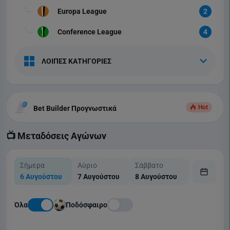
Europa League
2
Conference League
4
ΛΟΙΠΕΣ ΚΑΤΗΓΟΡΙΕΣ
Hot
Bet Builder Προγνωστικά
📺 Μεταδόσεις Αγώνων
Σήμερα
Αύριο
Σάββατο
Κυριακή
6 Αυγούστου
7 Αυγούστου
8 Αυγούστου
9 Αυγούστ
Όλα
Ποδόσφαιρο