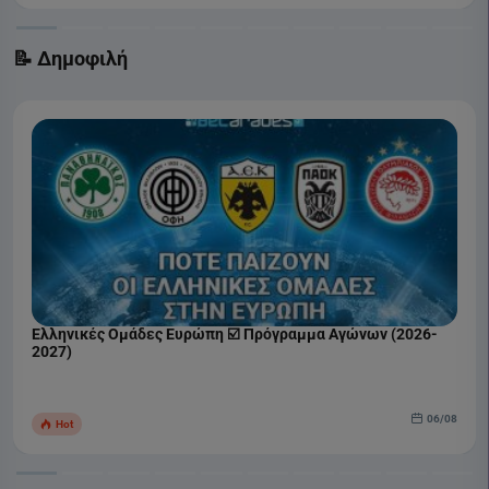
📝 Δημοφιλή
Ελληνικές Ομάδες Ευρώπη ☑️ Πρόγραμμα Αγώνων (2026-
2027)
06/08
Hot