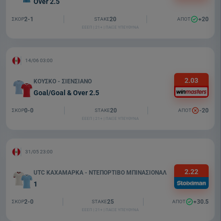
Over 2.5
2-1
20
+20
ΣΚΟΡ
STAKE
ΑΠΟΤ
ΕΕΕΠ | 21+ | ΠΑΙΞΕ ΥΠΕΥΘΥΝΑ
14/06 03:00
2.03
ΚΟΥΣΚΟ - ΣΙΕΝΣΙΑΝΟ
Goal/Goal & Over 2.5
0-0
20
-20
ΣΚΟΡ
STAKE
ΑΠΟΤ
ΕΕΕΠ | 21+ | ΠΑΙΞΕ ΥΠΕΥΘΥΝΑ
31/05 23:00
2.22
UΤC ΚΑΧΑΜΑΡΚΑ - ΝΤΕΠΟΡΤΙΒΟ ΜΠΙΝΑΣΙΟΝΑΛ
1
2-0
25
+30.5
ΣΚΟΡ
STAKE
ΑΠΟΤ
ΕΕΕΠ | 21+ | ΠΑΙΞΕ ΥΠΕΥΘΥΝΑ