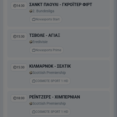
ΣΑΝΚΤ ΠΑΟΥΛΙ - ΓΚΡΟΪΤΕΡ ΦΙΡΤ
14:30
2. Bundesliga
Novasports Start
ΤΣΒΟΛΕ - ΑΓΙΑΞ
15:30
Eredivisie
Novasports Prime
ΚΙΛΜΑΡΝΟΚ - ΣΕΛΤΙΚ
15:30
Scottish Premiership
COSMOTE SPORT 1 HD
ΡΕΪΝΤΖΕΡΣ - ΧΙΜΠΕΡΝΙΑΝ
18:00
Scottish Premiership
COSMOTE SPORT 1 HD