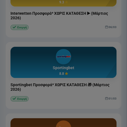
9.3
Interwetten Προσφορά* ΧΩΡΙΣ ΚΑΤΑΘΕΣΗ ▶️ (Μάρτιος
2026)
06/03
Ενεργή
Sportingbet
8.8
Sportingbet Προσφορά* ΧΩΡΙΣ ΚΑΤΑΘΕΣΗ 🎁 (Μάρτιος
2026)
01/03
Ενεργή