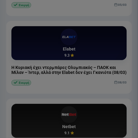
05/03
Ενεργή
Elabet
9.3
Η Κυριακή έχει ντερμπάρες Ολυμπιακός – ΠΑΟΚ και
Μίλαν – Ίντερ, αλλά στην Elabet δεν έχει Γκανιότα (08/03)
08/03
Ενεργή
Netbet
9.1