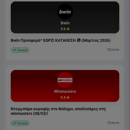
Bwin
9.6
Bwin Προσφορά* ΧΩΡΙΣ ΚΑΤΑΘΕΣΗ 🎁 (Μάρτιος 2026)
03/03
Ενεργή
Winmasters
9.4
Ντερμπάρα κορυφής στο Φάληρο, αποδοσάρες στη
winmasters (08/03)!
08/03
Ενεργή