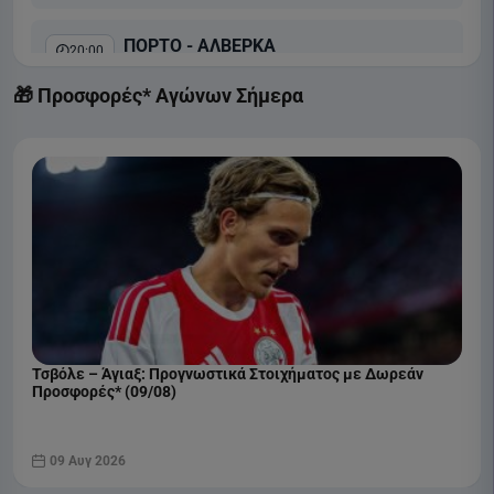
ΠΟΡΤΟ - ΑΛΒΕΡΚΑ
20:00
Liga Portugal
🎁 Προσφορές* Αγώνων Σήμερα
COSMOTE SPORT 2 HD
ΜΠΕΝΦΙΚΑ - ΑΚΑΝΤΕΜΙΚΑ ΒΙΣΕΟΥ
22:30
Liga Portugal
COSMOTE SPORT 1 HD
Τσβόλε – Άγιαξ: Προγνωστικά Στοιχήματος με Δωρεάν
Προσφορές* (09/08)
09 Αυγ 2026