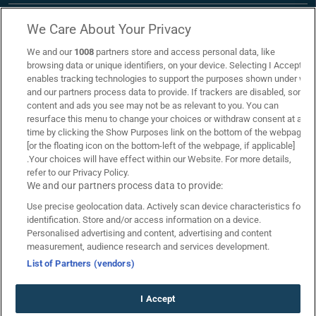
We Care About Your Privacy
We and our
1008
partners store and access personal data, like
browsing data or unique identifiers, on your device. Selecting I Accept
enables tracking technologies to support the purposes shown under we
and our partners process data to provide. If trackers are disabled, some
content and ads you see may not be as relevant to you. You can
resurface this menu to change your choices or withdraw consent at any
time by clicking the Show Purposes link on the bottom of the webpage
[or the floating icon on the bottom-left of the webpage, if applicable]
.Your choices will have effect within our Website. For more details,
refer to our Privacy Policy.
Επικοινωνία
Links
We and our partners process data to provide:
Use precise geolocation data. Actively scan device characteristics for
Όροι Χρήσης
Πολιτική Απορρήτου
identification. Store and/or access information on a device.
Personalised advertising and content, advertising and content
Πολιτική Χρήσης Cookies
Υπεύθυνος Στοιχηματισμός
measurement, audience research and services development.
List of Partners (vendors)
Betarades Business Model
Editorial Policy
I Accept
SUMMERAKI2026 ΠΡΟΣΦΟΡΑ* ☀️