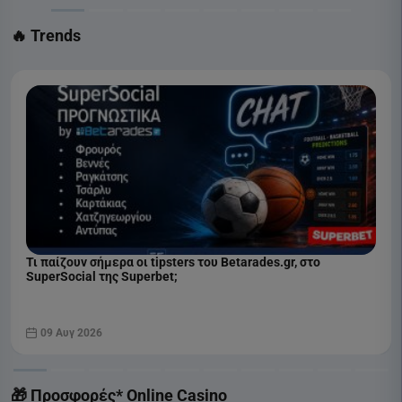
🔥 Trends
Τι παίζουν σήμερα οι tipsters του Betarades.gr, στο
SuperSocial της Superbet;
09 Αυγ 2026
🎁 Προσφορές* Online Casino