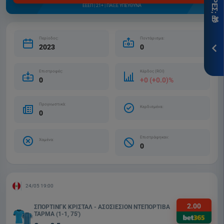
ΕΕΕΠ | 21+ | ΠΑΙΞΕ ΥΠΕΥΘΥΝΑ
*Ισχ
Προϋ
Περίοδος:
Ποντάρισμα:
ΕΓΓ
2023
0
Επιστροφές:
Κέρδος (ROI)
0
+0 (+0.0)%
Προγνωστικά:
Κερδισμένα:
0
Επιστράφηκαν:
Χαμένα:
0
24/05 19:00
2.00
ΣΠΟΡΤΙΝΓΚ ΚΡΙΣΤΑΛ - ΑΣΟΣΙΕΣΙΟΝ ΝΤΕΠΟΡΤΙΒΑ
ΤΑΡΜΑ (1-1, 75')