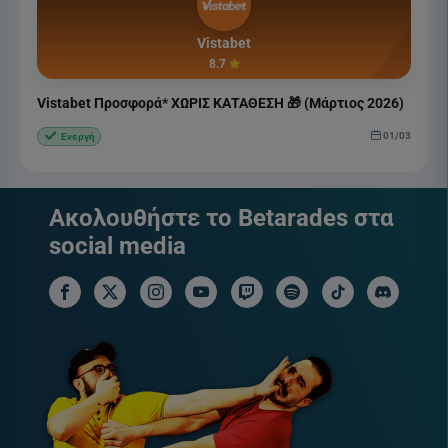
Vistabet
8.7
Vistabet Προσφορά* ΧΩΡΙΣ ΚΑΤΑΘΕΣΗ 🎁 (Μάρτιος 2026)
01/03
Ενεργή
Ακολουθήστε το Betarades στα
social media
facebook social link
x social link
instagram social link
youtube social link
twitch social link
spotify social link
tiktok social link
discord soci