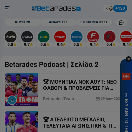
Στοίχημα
Burger button
+130
Mobile champ
ΚΟΥΠΟΝΙ
ΑΝΑΛΥΣΕΙΣ
ΣΤΟΙΧΗΜΑΤΙΚΕΣ
9.8
9.7
9.6
9.6
9.5
9.4
9.4
9.4
Betarades Podcast | Σελίδα 2
ΑΝ
ΝΕΟ
ΠΡ
🏆 ΜΟΥΝΤΙΑΛ ΝΟΚ ΑΟΥΤ: ΝΕΟ
ΓΝΩ
ΦΑΒΟΡΙ & ΠΡΟΒΛΕΨΕΙΣ ΓΙΑ
ΤΟΥΣ 32 (Νέα Power Rankings)
👀 ΕΣΥ ΔΕΝ ΤΟ ΠΗΡΕΣ; 🎁
ΧΩΡ
Betarades Team
29 Ιούν 2026
⚽
ΚΑ
στη
🏆 ΑΤΕΛΕΙΩΤΟ ΜΕΓΑΛΕΙΟ,
ΕΓ
ΤΕΛΕΥΤΑΙΑ ΑΓΩΝΙΣΤΙΚΗ & ΤΙ
εδώ
ΙΣΧΥΕΙ ΓΙΑ JULIAN ALVAREZ ⚽