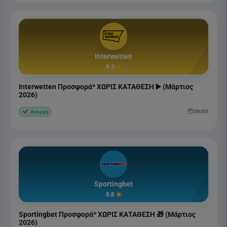
Interwetten
9.3
Interwetten Προσφορά* ΧΩΡΙΣ ΚΑΤΑΘΕΣΗ ▶️ (Μάρτιος
2026)
06/03
Ενεργή
Sportingbet
8.8
Sportingbet Προσφορά* ΧΩΡΙΣ ΚΑΤΑΘΕΣΗ 🎁 (Μάρτιος
2026)