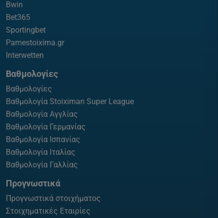
Bwin
Bet365
Sportingbet
Pamestoixima.gr
Interwetten
Βαθμολογίες
Βαθμολογίες
Βαθμολογία Stoiximan Super League
Βαθμολογία Αγγλίας
Βαθμολογία Γερμανίας
Βαθμολογία Ισπανίας
Βαθμολογία Ιταλίας
Βαθμολογία Γαλλίας
Προγνωστικά
Προγνωστικά στοιχήματος
Στοιχηματικές Εταιρίες