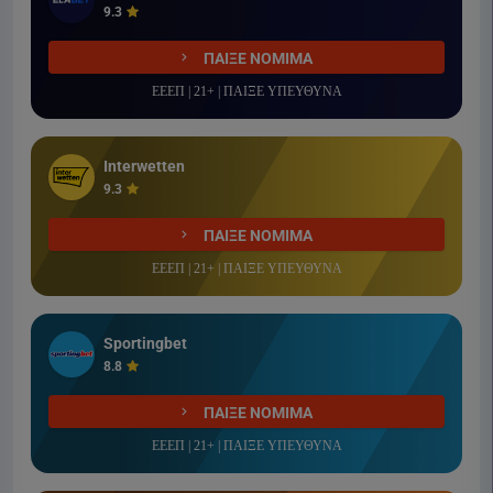
9.3
ΠΑΙΞΕ ΝΟΜΙΜΑ
ΕΕΕΠ | 21+ | ΠΑΙΞΕ ΥΠΕΥΘΥΝΑ
Interwetten
9.3
ΠΑΙΞΕ ΝΟΜΙΜΑ
ΕΕΕΠ | 21+ | ΠΑΙΞΕ ΥΠΕΥΘΥΝΑ
Sportingbet
8.8
ΠΑΙΞΕ ΝΟΜΙΜΑ
ΕΕΕΠ | 21+ | ΠΑΙΞΕ ΥΠΕΥΘΥΝΑ