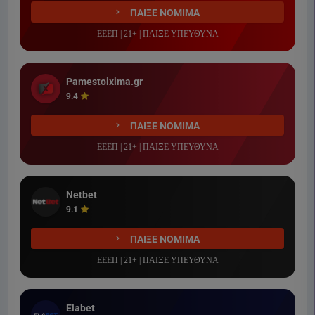
ΠΑΙΞΕ ΝΟΜΙΜΑ
ΕΕΕΠ | 21+ | ΠΑΙΞΕ ΥΠΕΥΘΥΝΑ
Pamestoixima.gr
9.4
ΠΑΙΞΕ ΝΟΜΙΜΑ
ΕΕΕΠ | 21+ | ΠΑΙΞΕ ΥΠΕΥΘΥΝΑ
Netbet
9.1
ΠΑΙΞΕ ΝΟΜΙΜΑ
ΕΕΕΠ | 21+ | ΠΑΙΞΕ ΥΠΕΥΘΥΝΑ
Elabet