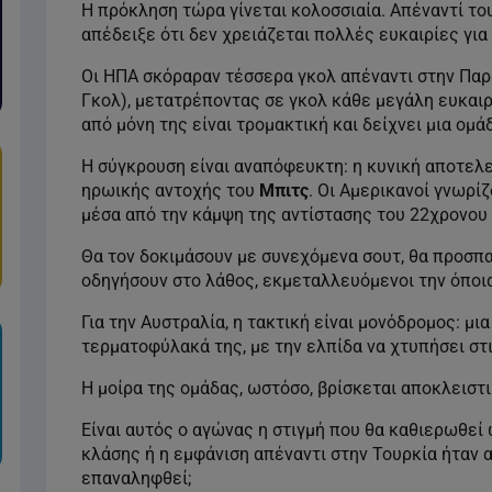
Η πρόκληση τώρα γίνεται κολοσσιαία. Απέναντί του
απέδειξε ότι δεν χρειάζεται πολλές ευκαιρίες για
Οι ΗΠΑ σκόραραν τέσσερα γκολ απέναντι στην Παρ
Γκολ), μετατρέποντας σε γκολ κάθε μεγάλη ευκαιρ
από μόνη της είναι τρομακτική και δείχνει μια ομ
Η σύγκρουση είναι αναπόφευκτη: η κυνική αποτελ
ηρωικής αντοχής του
Μπιτς
. Οι Αμερικανοί γνωρί
μέσα από την κάμψη της αντίστασης του 22χρονου
Θα τον δοκιμάσουν με συνεχόμενα σουτ, θα προσπα
οδηγήσουν στο λάθος, εκμεταλλευόμενοι την όποια
Για την Αυστραλία, η τακτική είναι μονόδρομος: μ
τερματοφύλακά της, με την ελπίδα να χτυπήσει στ
Η μοίρα της ομάδας, ωστόσο, βρίσκεται αποκλειστι
Είναι αυτός ο αγώνας η στιγμή που θα καθιερωθε
κλάσης ή η εμφάνιση απέναντι στην Τουρκία ήταν 
επαναληφθεί;