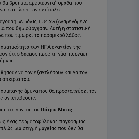
 θα βρει μια αμερικανική ομάδα που
 να σκοτώσει τον αντίπαλο.
αγουάη με μόλις 1.34 xG (Αναμενόμενα
ία που δημιούργησαν. Αυτή η στατιστική
άδα που τιμωρεί το παραμικρό λάθος.
εσματικότητα των ΗΠΑ εναντίον της
ζουν ότι ο δρόμος προς τη νίκη περνάει
 ήρωα.
θήσουν να τον εξαντλήσουν και να τον
 απειρία του.
ια συμπαγής άμυνα που θα προστατεύσει τον
ις αντεπιθέσεις.
κά στα γάντια του
Πάτρικ Μπιτς
.
ί ως ένας τερματοφύλακας παγκόσμιας
απλώς μια στιγμή μαγείας που δεν θα