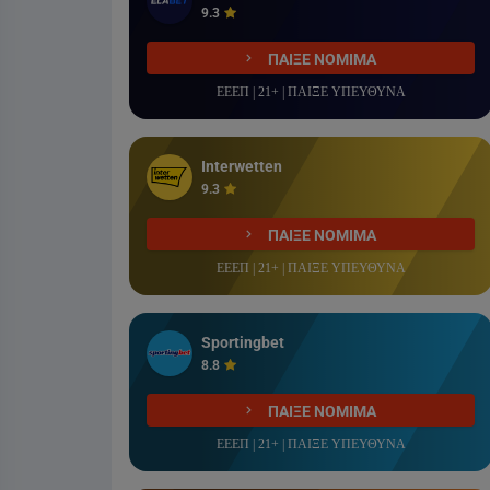
9.3
ΠΑΙΞΕ ΝΟΜΙΜΑ
ΕΕΕΠ | 21+ | ΠΑΙΞΕ ΥΠΕΥΘΥΝΑ
Interwetten
9.3
ΠΑΙΞΕ ΝΟΜΙΜΑ
ΕΕΕΠ | 21+ | ΠΑΙΞΕ ΥΠΕΥΘΥΝΑ
Sportingbet
8.8
ΠΑΙΞΕ ΝΟΜΙΜΑ
ΕΕΕΠ | 21+ | ΠΑΙΞΕ ΥΠΕΥΘΥΝΑ