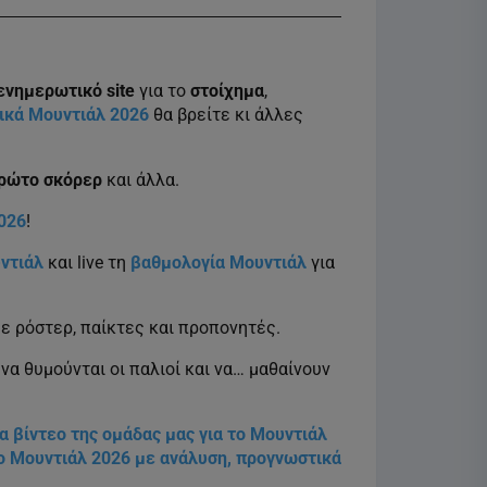
ενημερωτικό site
για το
στοίχημα
,
ικά Μουντιάλ 2026
θα βρείτε κι άλλες
ρώτο σκόρερ
και άλλα.
026
!
ντιάλ
και live τη
βαθμολογία Μουντιάλ
για
ε ρόστερ, παίκτες και προπονητές.
 να θυμούνται οι παλιοί και να… μαθαίνουν
α βίντεο της ομάδας μας για το Μουντιάλ
το Μουντιάλ 2026 με ανάλυση, προγνωστικά