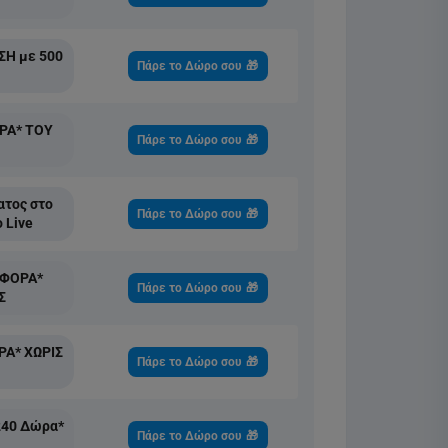
ΣΗ με 500
Πάρε το Δώρο σου
🎁
ΡΑ* ΤΟΥ
Πάρε το Δώρο σου
🎁
τος στο
Πάρε το Δώρο σου
🎁
 Live
ΦΟΡΑ*
Πάρε το Δώρο σου
🎁
Σ
ΡΑ* ΧΩΡΙΣ
Πάρε το Δώρο σου
🎁
240 Δώρα*
Πάρε το Δώρο σου
🎁
Η