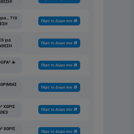
ΑΘΕΣΗ!
για… 710
Πάρε το Δώρο σου
🎁
ΘΕΣΗ
S για
Πάρε το Δώρο σου
🎁
ΤΑΘΕΣΗ
ΟΡΑ* ☀️
Πάρε το Δώρο σου
🎁
Η
ΝΩΡΙΜΙΑΣ
Πάρε το Δώρο σου
🎁
* ΧΩΡΙΣ
Πάρε το Δώρο σου
🎁
ADES
* ΧΩΡΙΣ
Πάρε το Δώρο σου
🎁