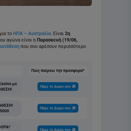
για το
ΗΠΑ – Αυστραλία
. Είναι
2η
του αγώνα είναι η
Παρασκευή (19/06,
κατάθεση
που σου αρέσουν περισσότερο
Πώς παίρνω την προσφορά*
Casino με
Πάρε το Δώρο σου
🎁
ΑΘΕΣΗ!
ΑΘΕΣΗ!
Πάρε το Δώρο σου
🎁
5000
ΦΟΡΑ*
Πάρε το Δώρο σου
🎁