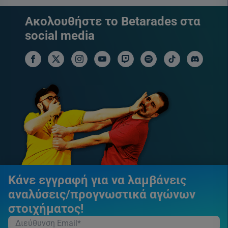
Ακολουθήστε το Betarades στα
social media
facebook social link
x social link
instagram social link
youtube social link
twitch social link
spotify social link
tiktok social link
discord soci
Κάνε εγγραφή για να λαμβάνεις
αναλύσεις/προγνωστικά αγώνων
στοιχήματος!