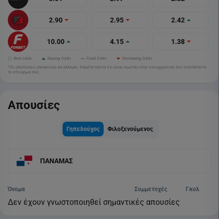
2.90
2.95
2.42
10.00
4.15
1.38
Best odds
Raising Odds
Fixed Odds
Decreasing Odds
* Οι αποδόσεις υπόκεινται σε αλλαγές. Ελέγξτε πάντα ότι είναι σωστές στην στοιχηματική που τοποθετείτε
το στοίχημα σας.
Απουσίες
Γηπεδούχος
Φιλοξενούμενος
ΠΑΝΑΜΑΣ
Όνομα
Συμμετοχές
Γκολ
Δεν έχουν γνωστοποιηθεί σημαντικές απουσίες