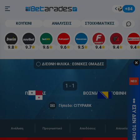
Στοίχημα
Burger button
+84
Mobile cham
ΚΟΥΠΟΝΙ
ΑΝΑΛΥΣΕΙΣ
ΣΤΟΙΧΗΜΑΤΙΚΕΣ
9.8
9.7
9.6
9.6
9.5
9.4
9.4
9.4
ΔΙΕΘΝΗ ΦΙΛΙΚΑ : ΕΘΝΙΚΕΣ ΟΜΑΔΕΣ
ΑΝ
ΝΕΟ
ΠΡ
1 - 1
ΓΝΩ
ΠΑΝΑΜΑΣ
ΒΟΣΝΙΑ ΕΡΖΕΓΟΒΙΝΗ
👀 ΕΣΥ ΔΕΝ ΤΟ ΠΗΡΕΣ; 🎁
ΧΩΡ
Γήπεδο: CITYPARK
ΚΑ
στη
ΕΓ
Ανάλυση
Προγνωστικό
Αποδόσεις
Απουσίες
εδώ