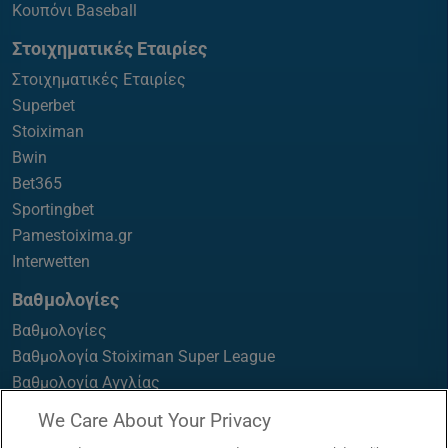
Κουπόνι Baseball
Στοιχηματικές Εταιρίες
Στοιχηματικές Εταιρίες
Superbet
Stoiximan
Bwin
Bet365
Sportingbet
Pamestoixima.gr
Interwetten
Βαθμολογίες
Βαθμολογίες
Βαθμολογία Stoiximan Super League
Βαθμολογία Αγγλίας
Βαθμολογία Γερμανίας
We Care About Your Privacy
Βαθμολογία Ισπανίας