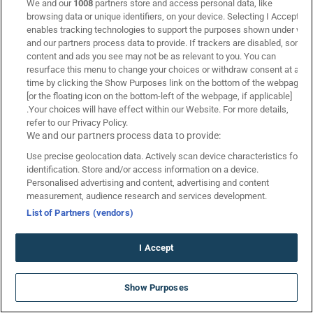
We and our
1008
partners store and access personal data, like
Βαθμολογία Ιταλίας
browsing data or unique identifiers, on your device. Selecting I Accept
Βαθμολογία Γαλλίας
enables tracking technologies to support the purposes shown under we
and our partners process data to provide. If trackers are disabled, some
Προγνωστικά
content and ads you see may not be as relevant to you. You can
resurface this menu to change your choices or withdraw consent at any
Προγνωστικά στοιχήματος
time by clicking the Show Purposes link on the bottom of the webpage
Στοιχηματικές Εταιρίες
[or the floating icon on the bottom-left of the webpage, if applicable]
.Your choices will have effect within our Website. For more details,
Τζίροι Αγώνων
refer to our Privacy Policy.
Πτώση Αποδόσεων
We and our partners process data to provide:
Κουπόνι Πάμε Στοίχημα
Use precise geolocation data. Actively scan device characteristics for
Livescore
identification. Store and/or access information on a device.
Personalised advertising and content, advertising and content
measurement, audience research and services development.
List of Partners (vendors)
I Accept
SUMMERAKI2026 ΠΡΟΣΦΟΡΑ* ☀️
Show Purposes
ΧΩΡΙΣ ΚΑΤΑΘΕΣΗ
*Ισχύουν Όροι & Προϋποθέσεις