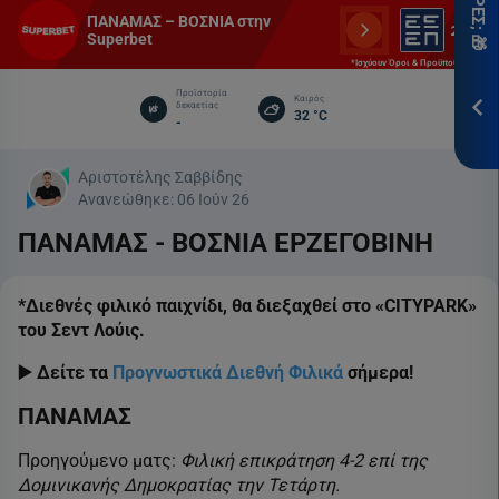
*Ισ
ΠΑΝΑΜΑΣ – ΒΟΣΝΙΑ στην
&
Superbet
Προ
*Ισχύουν Όροι & Προϋποθέσεις
Προϊστορία
Καιρός
δεκαετίας
ΕΓΓ
32 °C
-
Αριστοτέλης Σαββίδης
Ανανεώθηκε:
06 Ιούν 26
ΠΑΝΑΜΑΣ - ΒΟΣΝΙΑ ΕΡΖΕΓΟΒΙΝΗ
*Διεθνές φιλικό παιχνίδι, θα διεξαχθεί στο «CITYPARK»
του Σεντ Λούις.
▶️ Δείτε τα
Προγνωστικά Διεθνή Φιλικά
σήμερα!
ΠΑΝΑΜΑΣ
Προηγούμενο ματς:
Φιλική επικράτηση 4-2 επί της
Δομινικανής Δημοκρατίας την Τετάρτη.