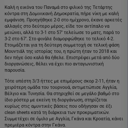
Καλή η εικόνα του Παναμά στο φιλικό της Τετάρτης
κόντρα στη Δομινικανή Δημοκρατία, πήρε νίκη με καλή
εμφάνιση. Προηγήθηκε 2-0 στο ημίχρονο, έκανε αρκετές
αλλαγές στο δεύτερο μέρος, είδε τον αντίπαλο να
μειώνει, αλλά το 3-1 στο 57’ τελείωσε το ματς, παρά το
3-2 στο 67’. Στο φινάλε διαμορφώθηκε το τελικό 4-2.
Ετοιμάζεται για τη δεύτερη συμμετοχή σε τελική φάση
Μουντιάλ της ιστορίας του, η πρώτη ήταν το 2018 και
δεν πήγε όσο καλά θα ήθελε. Επιστρέφει μετά από δύο
διοργανώσεις, θέλει να έχει πιο ανταγωνιστική
παρουσία.
Τότε υπέστη 3/3 ήττες με επιμέρους σκορ 2-11, ήταν η
χειρότερη ομάδα του τουρνουά, αντιμετώπισε Αγγλία,
Βέλγιο και Τυνησία. Θα στηριχθεί σε μεγάλο βαθμό στο
ίδιο ρόστερ με εκείνη τη διοργάνωση, στηρίζεται
κυρίως στις αμυντικές βάσεις που οδήγησαν σε έξι
clean sheets κατά τη διάρκεια των προκριματικών.
Συμμετέχει σε όμιλο με Αγγλία, Γκάνα και Κροατία, κάνει
πρεμιέρα κόντρα στην Γκάνα.