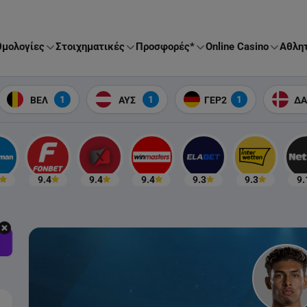
μολογίες
Στοιχηματικές
Προσφορές*
Online Casino
Αθλητ
1
1
1
ΒΕΛ
ΑΥΣ
ΓΕΡ2
Δ
9.4
9.4
9.4
9.3
9.3
9.