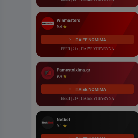
Winmasters
9.4
ΠΑΙΞΕ ΝΟΜΙΜΑ
ΕΕΕΠ | 21+ | ΠΑΙΞΕ ΥΠΕΥΘΥΝΑ
Pamestoixima.gr
9.4
ΠΑΙΞΕ ΝΟΜΙΜΑ
ΕΕΕΠ | 21+ | ΠΑΙΞΕ ΥΠΕΥΘΥΝΑ
Netbet
9.1