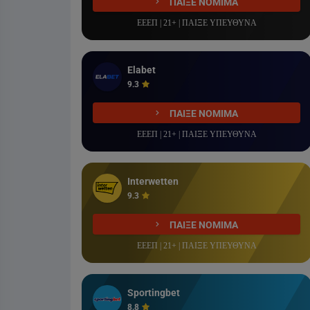
ΠΑΙΞΕ ΝΟΜΙΜΑ
ΕΕΕΠ | 21+ | ΠΑΙΞΕ ΥΠΕΥΘΥΝΑ
Elabet
9.3
ΠΑΙΞΕ ΝΟΜΙΜΑ
ΕΕΕΠ | 21+ | ΠΑΙΞΕ ΥΠΕΥΘΥΝΑ
Interwetten
9.3
ΠΑΙΞΕ ΝΟΜΙΜΑ
ΕΕΕΠ | 21+ | ΠΑΙΞΕ ΥΠΕΥΘΥΝΑ
Sportingbet
8.8