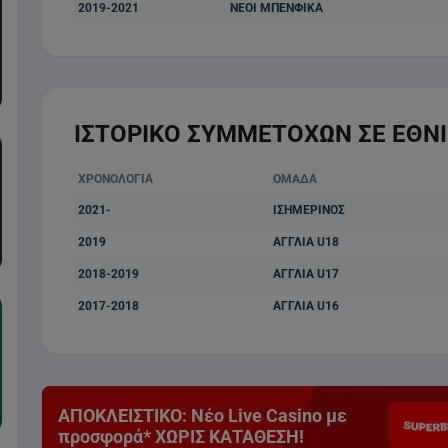
2019-2021
ΝΕΟΙ ΜΠΕΝΦΙΚΑ
ΙΣΤΟΡΙΚΟ ΣΥΜΜΕΤΟΧΩΝ ΣΕ ΕΘΝ
ΧΡΟΝΟΛΟΓΙΑ
ΟΜΑΔΑ
2021-
ΙΣΗΜΕΡΙΝΟΣ
2019
ΑΓΓΛΙΑ U18
2018-2019
ΑΓΓΛΙΑ U17
2017-2018
ΑΓΓΛΙΑ U16
ΑΠΟΚΛΕΙΣΤΙΚΟ: Νέο Live Casino με
προσφορά* ΧΩΡΙΣ ΚΑΤΑΘΕΣΗ!