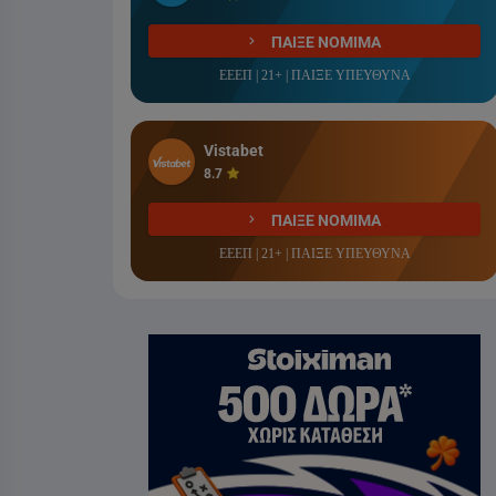
ΠΑΙΞΕ ΝΟΜΙΜΑ
ΕΕΕΠ | 21+ | ΠΑΙΞΕ ΥΠΕΥΘΥΝΑ
Vistabet
8.7
ΠΑΙΞΕ ΝΟΜΙΜΑ
ΕΕΕΠ | 21+ | ΠΑΙΞΕ ΥΠΕΥΘΥΝΑ