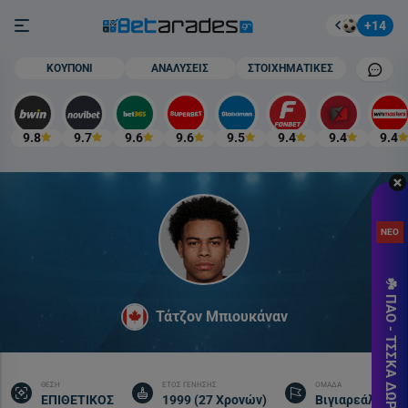
Στοίχημα
Burger button
+14
Mobile cham
ΚΟΥΠΟΝΙ
ΑΝΑΛΥΣΕΙΣ
ΣΤΟΙΧΗΜΑΤΙΚΕΣ
9.8
9.7
9.6
9.6
9.5
9.4
9.4
9.4
710
δώ
ΝΕΟ
ΟΛ
ΚΑ
☘️ ΠΑΟ - ΤΣΣΚΑ ΔΩΡΕΑΝ* 🎁
Pr
Τάτζον Μπιουκάναν
SU
Εγγ
Win
ΘΕΣΗ
ΕΤΟΣ ΓΕΝΗΣΗΣ
ΟΜΑΔΑ
ΜΟ
ΕΠΙΘΕΤΙΚΟΣ
1999 (27 Χρονών)
Βιγιαρεάλ