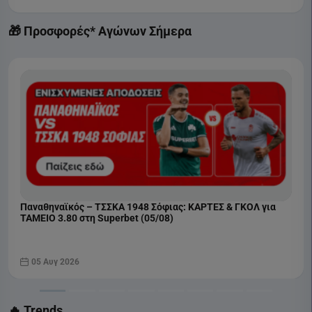
🎁 Προσφορές* Αγώνων Σήμερα
Παναθηναϊκός – ΤΣΣΚΑ 1948 Σόφιας: ΚΑΡΤΕΣ & ΓΚΟΛ για
ΤΑΜΕΙΟ 3.80 στη Superbet (05/08)
05 Αυγ 2026
🔥 Trends