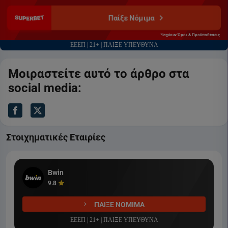
Παίξε Νόμιμα
*Ισχύουν Όροι & Προϋποθέσεις
ΕΕΕΠ | 21+ | ΠΑΙΞΕ ΥΠΕΥΘΥΝΑ
Μοιραστείτε αυτό το άρθρο στα
social media:
Στοιχηματικές Εταιρίες
Bwin
9.8
ΠΑΙΞΕ ΝΟΜΙΜΑ
ΕΕΕΠ | 21+ | ΠΑΙΞΕ ΥΠΕΥΘΥΝΑ