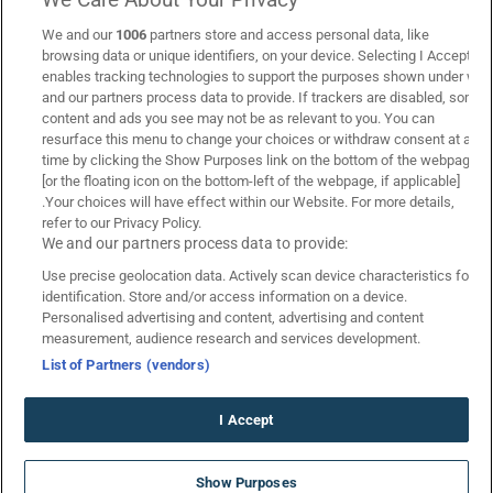
We and our
1006
partners store and access personal data, like
browsing data or unique identifiers, on your device. Selecting I Accept
enables tracking technologies to support the purposes shown under we
and our partners process data to provide. If trackers are disabled, some
content and ads you see may not be as relevant to you. You can
resurface this menu to change your choices or withdraw consent at any
time by clicking the Show Purposes link on the bottom of the webpage
[or the floating icon on the bottom-left of the webpage, if applicable]
.Your choices will have effect within our Website. For more details,
refer to our Privacy Policy.
Επικοινωνία
Links
We and our partners process data to provide:
Use precise geolocation data. Actively scan device characteristics for
Όροι Χρήσης
Πολιτική Απορρήτου
identification. Store and/or access information on a device.
Personalised advertising and content, advertising and content
Πολιτική Χρήσης Cookies
Υπεύθυνος Στοιχηματισμός
measurement, audience research and services development.
List of Partners (vendors)
Betarades Business Model
Editorial Policy
I Accept
ΑΝΑΤΡΕΠΤΙΚΗ ΠΡΟΣΦΟΡΑ*
ΓΝΩΡΙΜΙΑΣ ΧΩΡΙΣ ΚΑΤΑΘΕΣΗ!
Show Purposes
*Ισχύουν Όροι & Προϋποθέσεις