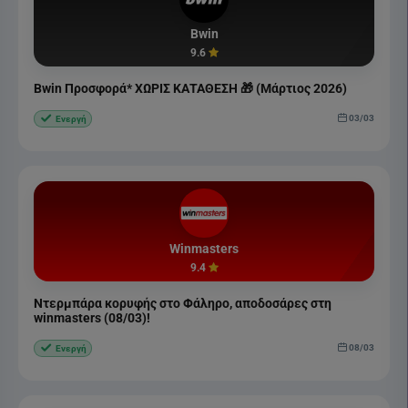
Bwin
9.6
Bwin Προσφορά* ΧΩΡΙΣ ΚΑΤΑΘΕΣΗ 🎁 (Μάρτιος 2026)
03/03
Ενεργή
Winmasters
9.4
Ντερμπάρα κορυφής στο Φάληρο, αποδοσάρες στη
winmasters (08/03)!
08/03
Ενεργή