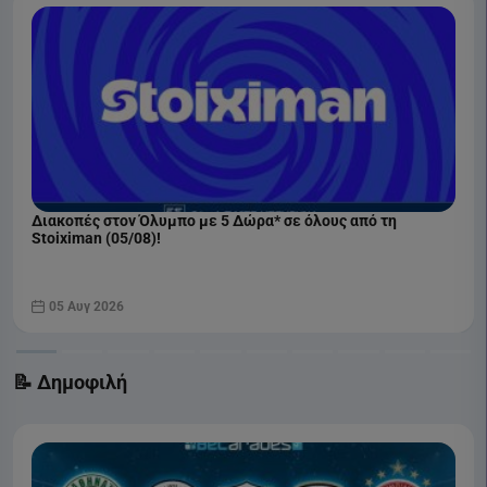
Διακοπές στον Όλυμπο με 5 Δώρα* σε όλους από τη
Stoiximan (05/08)!
05 Αυγ 2026
📝 Δημοφιλή