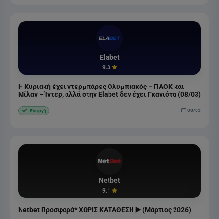
Elabet
9.3
Η Κυριακή έχει ντερμπάρες Ολυμπιακός – ΠΑΟΚ και
Μίλαν – Ίντερ, αλλά στην Elabet δεν έχει Γκανιότα (08/03)
08/03
Ενεργή
Netbet
9.1
Netbet Προσφορά* ΧΩΡΙΣ ΚΑΤΑΘΕΣΗ ▶️ (Μάρτιος 2026)