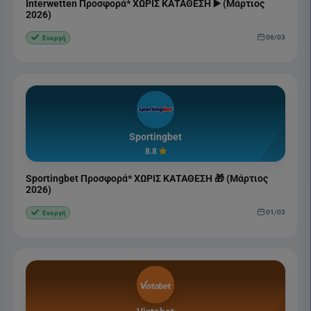
Interwetten Προσφορά* ΧΩΡΙΣ ΚΑΤΑΘΕΣΗ ▶️ (Μάρτιος
2026)
06/03
Ενεργή
Sportingbet
8.8
Sportingbet Προσφορά* ΧΩΡΙΣ ΚΑΤΑΘΕΣΗ 🎁 (Μάρτιος
2026)
01/03
Ενεργή