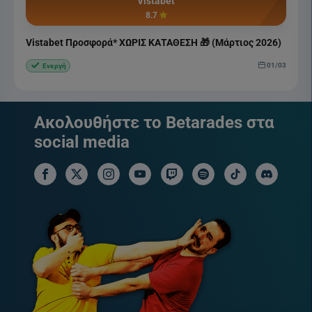
Vistabet
8.7
Vistabet Προσφορά* ΧΩΡΙΣ ΚΑΤΑΘΕΣΗ 🎁 (Μάρτιος 2026)
01/03
Ενεργή
Ακολουθήστε το Betarades στα
social media
facebook social link
x social link
instagram social link
youtube social link
twitch social link
spotify social link
tiktok social link
discord soci