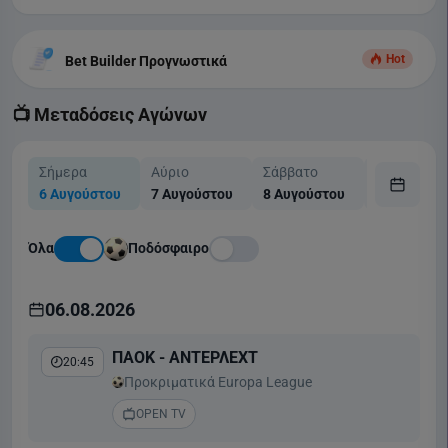
Hot
Bet Builder Προγνωστικά
📺 Μεταδόσεις Αγώνων
Σήμερα
Αύριο
Σάββατο
Κυριακή
6 Αυγούστου
7 Αυγούστου
8 Αυγούστου
9 Αυγούστ
Όλα
Ποδόσφαιρο
06.08.2026
ΠΑΟΚ - ΑΝΤΕΡΛΕΧΤ
20:45
Προκριματικά Europa League
OPEN TV