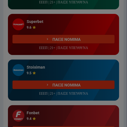
ΕΕΕΠ | 21+ | ΠΑΙΞΕ ΥΠΕΥΘΥΝΑ
Superbet
9.6
ΠΑΙΞΕ ΝΟΜΙΜΑ
ΕΕΕΠ | 21+ | ΠΑΙΞΕ ΥΠΕΥΘΥΝΑ
Stoiximan
9.5
ΠΑΙΞΕ ΝΟΜΙΜΑ
ΕΕΕΠ | 21+ | ΠΑΙΞΕ ΥΠΕΥΘΥΝΑ
Fonbet
9.4