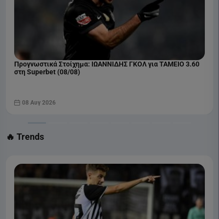
COSMOTE SPORT 1 HD
Προγνωστικά Στοίχημα: ΙΩΑΝΝΙΔΗΣ ΓΚΟΛ για ΤΑΜΕΙΟ 3.60
στη Superbet (08/08)
08 Αυγ 2026
🔥 Trends