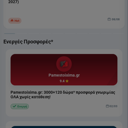
2027)
08/08
Hot
Ενεργές Προσφορές*
Pamestoixima.gr
9.4
Pamestoixima.gr: 3000+120 δώρα* προσφορά γνωριμίας
ΟΛΑ χωρίς κατάθεση!
02/03
Ενεργή