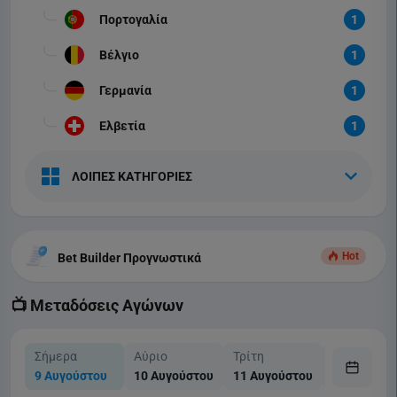
Πορτογαλία
1
Βέλγιο
1
Γερμανία
1
Ελβετία
1
ΛΟΙΠΕΣ ΚΑΤΗΓΟΡΙΕΣ
Hot
Bet Builder Προγνωστικά
📺 Μεταδόσεις Αγώνων
Σήμερα
Αύριο
Τρίτη
Τετάρτη
9 Αυγούστου
10 Αυγούστου
11 Αυγούστου
12 Αυγούσ