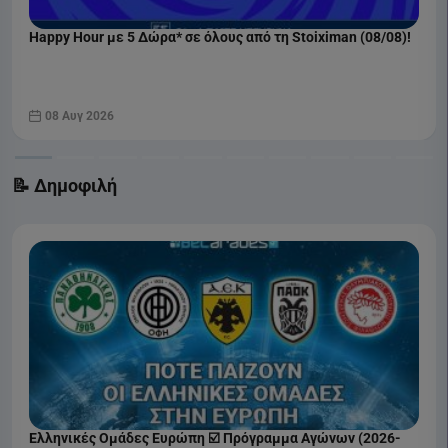
Happy Hour με 5 Δώρα* σε όλους από τη Stoiximan (08/08)!
08 Αυγ 2026
📝 Δημοφιλή
Ελληνικές Ομάδες Ευρώπη ☑️ Πρόγραμμα Αγώνων (2026-