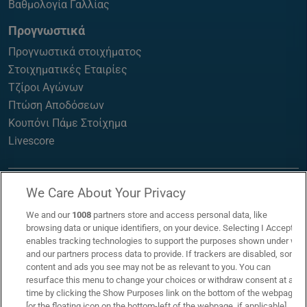
Βαθμολογία Γαλλίας
Προγνωστικά
Προγνωστικά στοιχήματος
Στοιχηματικές Εταιρίες
Τζίροι Αγώνων
Πτώση Αποδόσεων
Κουπόνι Πάμε Στοίχημα
Livescore
We Care About Your Privacy
We and our
1008
partners store and access personal data, like
browsing data or unique identifiers, on your device. Selecting I Accept
enables tracking technologies to support the purposes shown under we
and our partners process data to provide. If trackers are disabled, some
content and ads you see may not be as relevant to you. You can
resurface this menu to change your choices or withdraw consent at any
time by clicking the Show Purposes link on the bottom of the webpage
[or the floating icon on the bottom-left of the webpage, if applicable]