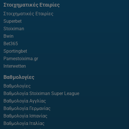
Στοιχηματικές Εταιρίες
Στοιχηματικές Εταιρίες
Superbet
Stoiximan
Bwin
Bet365
Sportingbet
Pamestoixima.gr
Interwetten
Βαθμολογίες
Βαθμολογίες
Βαθμολογία Stoiximan Super League
Βαθμολογία Αγγλίας
Βαθμολογία Γερμανίας
Βαθμολογία Ισπανίας
Βαθμολογία Ιταλίας