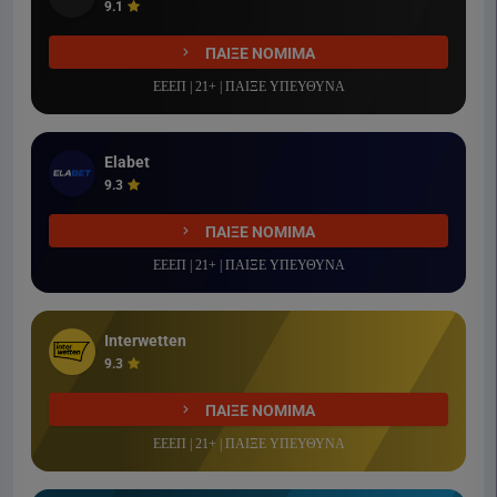
9.1
ΠΑΙΞΕ ΝΟΜΙΜΑ
ΕΕΕΠ | 21+ | ΠΑΙΞΕ ΥΠΕΥΘΥΝΑ
Elabet
9.3
ΠΑΙΞΕ ΝΟΜΙΜΑ
ΕΕΕΠ | 21+ | ΠΑΙΞΕ ΥΠΕΥΘΥΝΑ
Interwetten
9.3
ΠΑΙΞΕ ΝΟΜΙΜΑ
ΕΕΕΠ | 21+ | ΠΑΙΞΕ ΥΠΕΥΘΥΝΑ