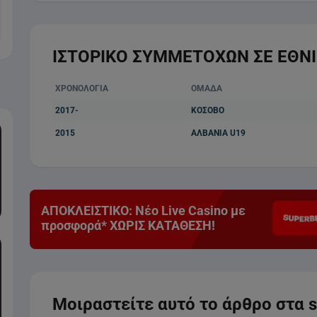
ΙΣΤΟΡΙΚΟ ΣΥΜΜΕΤΟΧΩΝ ΣΕ ΕΘΝ
ΧΡΟΝΟΛΟΓΙΑ
ΟΜΑΔΑ
2017-
ΚΟΣΟΒΟ
2015
ΑΛΒΑΝΙΑ U19
ΑΠΟΚΛΕΙΣΤΙΚΟ: Νέο Live Casino με
προσφορά* ΧΩΡΙΣ ΚΑΤΑΘΕΣΗ!
Μοιραστείτε αυτό το άρθρο στα s