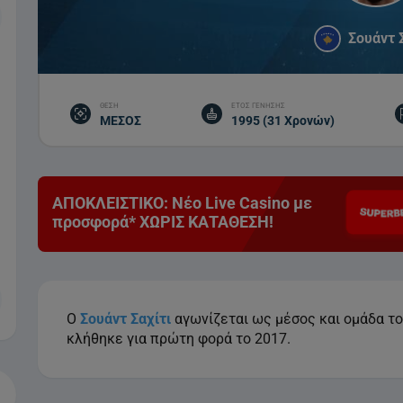
Σουάντ 
ΘΕΣΗ
ΕΤΟΣ ΓΕΝΗΣΗΣ
ΜΕΣΟΣ
1995 (31 Χρονών)
ΑΠΟΚΛΕΙΣΤΙΚΟ: Νέο Live Casino με
προσφορά* ΧΩΡΙΣ ΚΑΤΑΘΕΣΗ!
Ο
Σουάντ Σαχίτι
αγωνίζεται ως μέσος και ομάδα το
κλήθηκε για πρώτη φορά το 2017.