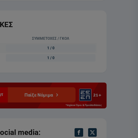
ΙΚΕΣ
ΣΥΜΜΕΤΟΧΕΣ / ΓΚΟΛ
1 / 0
1 / 0
Παίξε Νόμιμα
*Ισχύουν Όροι & Προϋποθέσεις
ocial media: