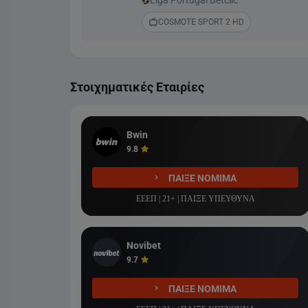
COSMOTE SPORT 2 HD
Στοιχηματικές Εταιρίες
Bwin
9.8
ΠΑΙΞΕ ΝΟΜΙΜΑ
ΕΕΕΠ | 21+ | ΠΑΙΞΕ ΥΠΕΥΘΥΝΑ
Novibet
9.7
ΠΑΙΞΕ ΝΟΜΙΜΑ