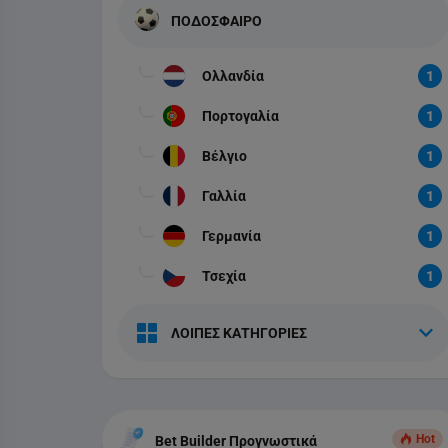
ΠΟΔΟΣΦΑΙΡΟ
Ολλανδία
1
Πορτογαλία
1
Βέλγιο
1
Γαλλία
1
Γερμανία
1
Τσεχία
1
ΛΟΙΠΕΣ ΚΑΤΗΓΟΡΙΕΣ
Hot
Bet Builder Προγνωστικά