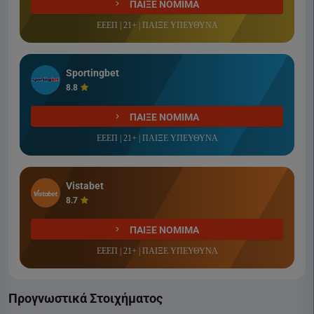
ΠΑΙΞΕ ΝΟΜΙΜΑ
ΕΕΕΠ | 21+ | ΠΑΙΞΕ ΥΠΕΥΘΥΝΑ
Sportingbet
8.8
ΠΑΙΞΕ ΝΟΜΙΜΑ
ΕΕΕΠ | 21+ | ΠΑΙΞΕ ΥΠΕΥΘΥΝΑ
Vistabet
8.7
ΠΑΙΞΕ ΝΟΜΙΜΑ
ΕΕΕΠ | 21+ | ΠΑΙΞΕ ΥΠΕΥΘΥΝΑ
Προγνωστικά Στοιχήματος