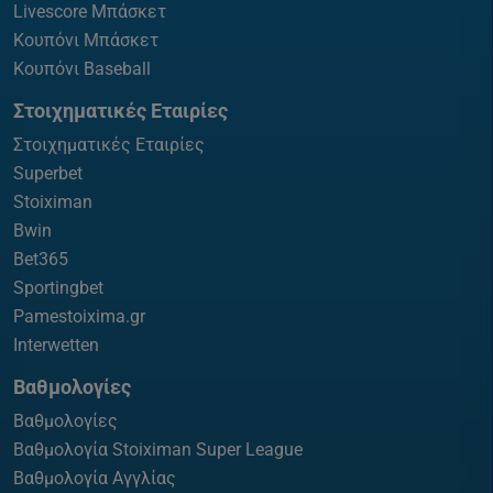
Livescore Μπάσκετ
Κουπόνι Μπάσκετ
Κουπόνι Baseball
Στοιχηματικές Εταιρίες
Στοιχηματικές Εταιρίες
Superbet
Stoiximan
Bwin
Bet365
Sportingbet
Pamestoixima.gr
Interwetten
Βαθμολογίες
Βαθμολογίες
Βαθμολογία Stoiximan Super League
Βαθμολογία Αγγλίας