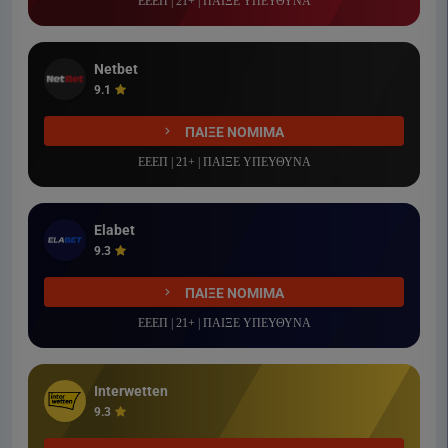
ΕΕΕΠ | 21+ | ΠΑΙΞΕ ΥΠΕΥΘΥΝΑ
Netbet
9.1
ΠΑΙΞΕ ΝΟΜΙΜΑ
ΕΕΕΠ | 21+ | ΠΑΙΞΕ ΥΠΕΥΘΥΝΑ
Elabet
9.3
ΠΑΙΞΕ ΝΟΜΙΜΑ
ΕΕΕΠ | 21+ | ΠΑΙΞΕ ΥΠΕΥΘΥΝΑ
Interwetten
9.3