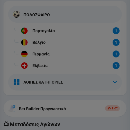
ΠΟΔΟΣΦΑΙΡΟ
Πορτογαλία
1
Βέλγιο
1
Γερμανία
1
Ελβετία
1
ΛΟΙΠΕΣ ΚΑΤΗΓΟΡΙΕΣ
Hot
Bet Builder Προγνωστικά
📺 Μεταδόσεις Αγώνων