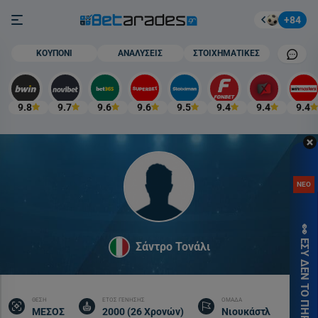
Στοίχημα
Burger button
+84
Mobile cham
ΚΟΥΠΟΝΙ
ΑΝΑΛΥΣΕΙΣ
ΣΤΟΙΧΗΜΑΤΙΚΕΣ
9.8
9.7
9.6
9.6
9.5
9.4
9.4
9.4
ΚΑΛΟ
ΝΕΟ
Προσ
ΧΩΡΙ
👀 ΕΣΥ ΔΕΝ ΤΟ ΠΗΡΕΣ; 🎁
Με 1
Σάντρο Τονάλι
Εγγρ
Novib
εδώ 
ΘΕΣΗ
ΕΤΟΣ ΓΕΝΗΣΗΣ
ΟΜΑΔΑ
SUM
ΜΕΣΟΣ
2000 (26 Χρονών)
Νιουκάστλ