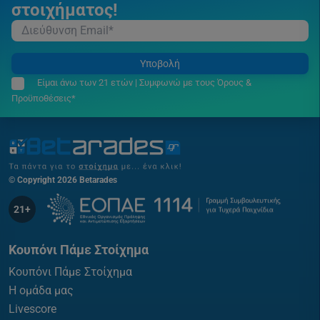
στοιχήματος!
Υποβολή
Είμαι άνω των 21 ετών | Συμφωνώ με τους Όρους &
Προϋποθέσεις*
© Copyright 2026 Betarades
21+
Κουπόνι Πάμε Στοίχημα
Κουπόνι Πάμε Στοίχημα
Η ομάδα μας
Livescore