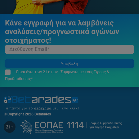
Κάνε εγγραφή για να λαμβάνεις
αναλύσεις/προγνωστικά αγώνων
στοιχήματος!
Υποβολή
Είμαι άνω των 21 ετών | Συμφωνώ με τους Όρους &
Προϋποθέσεις*
© Copyright 2026 Betarades
21+