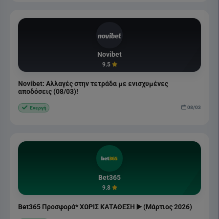
Novibet
9.5
Novibet: Αλλαγές στην τετράδα με ενισχυμένες
αποδόσεις (08/03)!
08/03
Ενεργή
Bet365
9.8
Bet365 Προσφορά* ΧΩΡΙΣ ΚΑΤΑΘΕΣΗ ▶️ (Μάρτιος 2026)