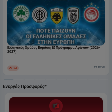
Ελληνικές Ομάδες Ευρώπη ☑️ Πρόγραμμα Αγώνων (2026-
2027)
10/08
Hot
Ενεργές Προσφορές*