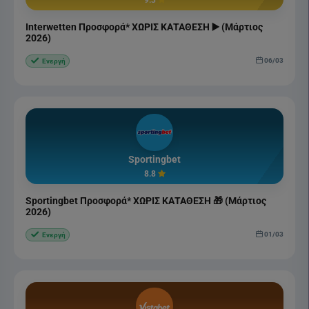
Interwetten Προσφορά* ΧΩΡΙΣ ΚΑΤΑΘΕΣΗ ▶️ (Μάρτιος
2026)
06/03
Ενεργή
Sportingbet
8.8
Sportingbet Προσφορά* ΧΩΡΙΣ ΚΑΤΑΘΕΣΗ 🎁 (Μάρτιος
2026)
01/03
Ενεργή