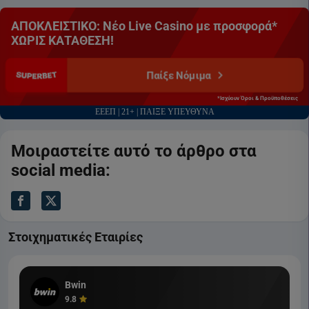
ΑΠΟΚΛΕΙΣΤΙΚΟ: Νέο Live Casino με προσφορά*
ΧΩΡΙΣ ΚΑΤΑΘΕΣΗ!
Παίξε Νόμιμα
*Ισχύουν Όροι & Προϋποθέσεις
ΕΕΕΠ | 21+ | ΠΑΙΞΕ ΥΠΕΥΘΥΝΑ
Μοιραστείτε αυτό το άρθρο στα
social media:
Στοιχηματικές Εταιρίες
Bwin
9.8