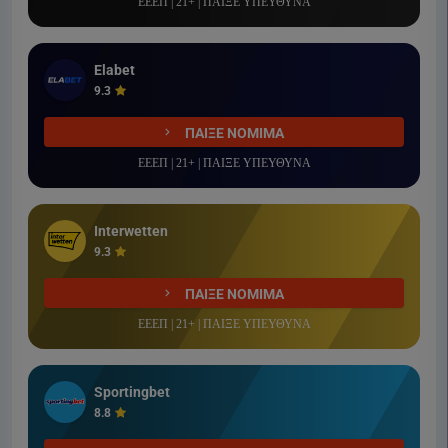
ΕΕΕΠ | 21+ | ΠΑΙΞΕ ΥΠΕΥΘΥΝΑ
Elabet
9.3
ΠΑΙΞΕ ΝΟΜΙΜΑ
ΕΕΕΠ | 21+ | ΠΑΙΞΕ ΥΠΕΥΘΥΝΑ
Interwetten
9.3
ΠΑΙΞΕ ΝΟΜΙΜΑ
ΕΕΕΠ | 21+ | ΠΑΙΞΕ ΥΠΕΥΘΥΝΑ
Sportingbet
8.8