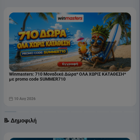
Winmasters: 710 Μοναδικά Δώρα* ΟΛΑ ΧΩΡΙΣ ΚΑΤΑΘΕΣΗ*
με promo code SUMMER710
10 Αυγ 2026
📝 Δημοφιλή