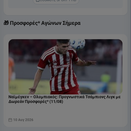
🎁 Προσφορές* Αγώνων Σήμερα
Ναϊμέγκεν – Ολυμπιακός: Προγνωστικά Τσάμπιονς Λιγκ με
Δωρεάν Προσφορές* (11/08)
10 Αυγ 2026