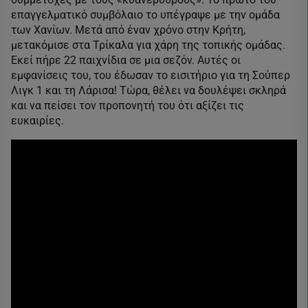
επαγγελματικό συμβόλαιο το υπέγραψε με την ομάδα
των Χανίων. Μετά από έναν χρόνο στην Κρήτη,
μετακόμισε στα Τρίκαλα για χάρη της τοπικής ομάδας.
Εκεί πήρε 22 παιχνίδια σε μια σεζόν. Αυτές οι
εμφανίσεις του, του έδωσαν το εισιτήριο για τη Σούπερ
Λιγκ 1 και τη Λάρισα! Τώρα, θέλει να δουλέψει σκληρά
και να πείσει τον προπονητή του ότι αξίζει τις
ευκαιρίες.