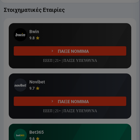
Στοιχηματικές Εταιρίες
Bwin
9.8
ΠΑΙΞΕ ΝΟΜΙΜΑ
ΕΕΕΠ | 21+ | ΠΑΙΞΕ ΥΠΕΥΘΥΝΑ
Novibet
9.7
ΠΑΙΞΕ ΝΟΜΙΜΑ
ΕΕΕΠ | 21+ | ΠΑΙΞΕ ΥΠΕΥΘΥΝΑ
Bet365
9.6