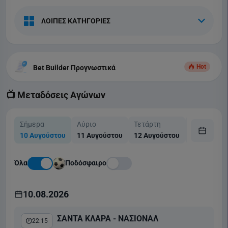
ΛΟΙΠΕΣ ΚΑΤΗΓΟΡΙΕΣ
Hot
Bet Builder Προγνωστικά
📺 Μεταδόσεις Αγώνων
Σήμερα
Αύριο
Τετάρτη
Πέμπτη
10 Αυγούστου
11 Αυγούστου
12 Αυγούστου
13 Αυγούσ
Όλα
Ποδόσφαιρο
10.08.2026
ΣΑΝΤΑ ΚΛΑΡΑ - ΝΑΣΙΟΝΑΛ
22:15