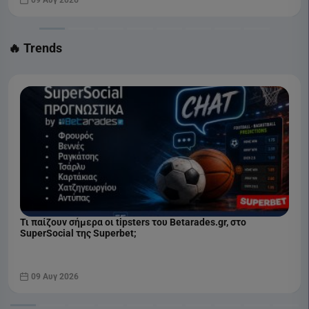
🔥 Trends
Τι παίζουν σήμερα οι tipsters του Betarades.gr, στο
SuperSocial της Superbet;
09 Αυγ 2026