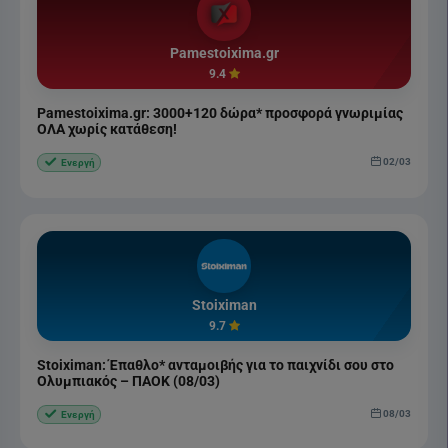
Pamestoixima.gr
9.4
Pamestoixima.gr: 3000+120 δώρα* προσφορά γνωριμίας
ΟΛΑ χωρίς κατάθεση!
02/03
Ενεργή
Stoiximan
9.7
Stoiximan: Έπαθλο* ανταμοιβής για το παιχνίδι σου στο
Ολυμπιακός – ΠΑΟΚ (08/03)
08/03
Ενεργή