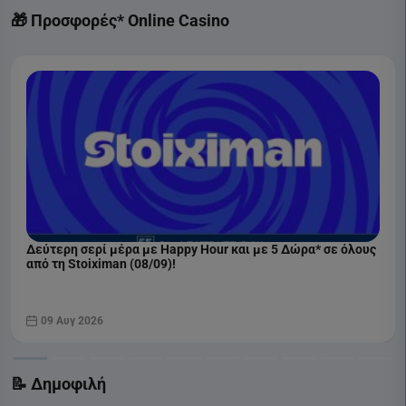
🎁 Προσφορές* Online Casino
Δεύτερη σερί μέρα με Happy Hour και με 5 Δώρα* σε όλους
από τη Stoiximan (08/09)!
09 Αυγ 2026
📝 Δημοφιλή