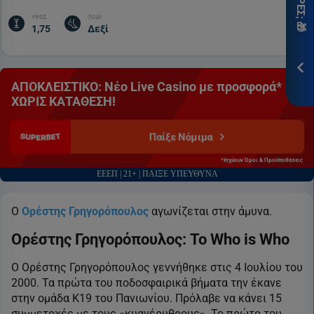
ITH
ΥΨΟΣ
ΠΟΔΙ
1,75
Δεξί
*Ισ
Προ
ΑΠΟΚΛΕΙΣΤΙΚΟ: Νέο Live Casino με προσφορά*
ΕΓΓ
ΧΩΡΙΣ ΚΑΤΑΘΕΣΗ!
Παίξε Νόμιμα
*Ισχύουν Όροι & Προϋποθέσεις
ΕΕΕΠ | 21+ | ΠΑΙΞΕ ΥΠΕΥΘΥΝΑ
Ο
Ορέστης Γρηγορόπουλος
αγωνίζεται στην άμυνα.
Ορέστης Γρηγορόπουλος: Το Who is Who
Ο Ορέστης Γρηγορόπουλος γεννήθηκε στις 4 Ιουλίου του
2000. Τα πρώτα του ποδοσφαιρικά βήματα την έκανε
στην ομάδα Κ19 του Πανιωνίου. Πρόλαβε να κάνει 15
συμμετοχές με τους «κυανέρυθρους». Το πρώτο του