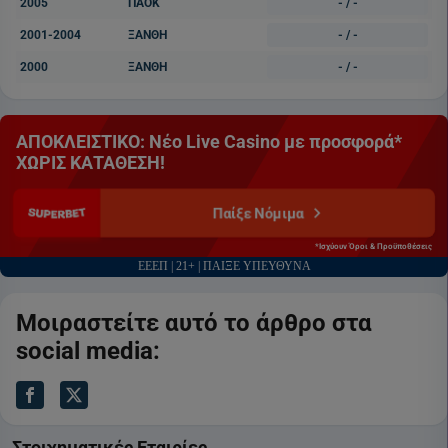
2005
ΠΑΟΚ
- / -
2001-2004
ΞΑΝΘΗ
- / -
2000
ΞΑΝΘΗ
- / -
ΑΠΟΚΛΕΙΣΤΙΚΟ: Νέο Live Casino με προσφορά*
ΧΩΡΙΣ ΚΑΤΑΘΕΣΗ!
Παίξε Νόμιμα
*Ισχύουν Όροι & Προϋποθέσεις
ΕΕΕΠ | 21+ | ΠΑΙΞΕ ΥΠΕΥΘΥΝΑ
Μοιραστείτε αυτό το άρθρο στα
social media:
Στοιχηματικές Εταιρίες