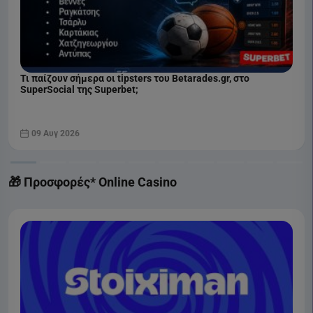
Τι παίζουν σήμερα οι tipsters του Betarades.gr, στο
SuperSocial της Superbet;
09 Αυγ 2026
🎁 Προσφορές* Online Casino