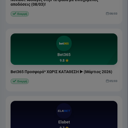
αποδόσεις (08/03)!
08/03
Ενεργή
Bet365
9.8
Bet365 Προσφορά* ΧΩΡΙΣ ΚΑΤΑΘΕΣΗ ▶️ (Μάρτιος 2026)
05/03
Ενεργή
Elabet
9.3