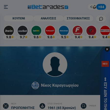
Στοίχημα
Burger button
+84
Mobile cham
ΚΟΥΠΟΝΙ
ΑΝΑΛΥΣΕΙΣ
ΣΤΟΙΧΗΜΑΤΙΚΕΣ
9.8
9.7
9.6
9.6
9.5
9.4
9.4
9.4
ΚΑΛΟ
ΝΕΟ
Προσ
ΧΩΡΙ
👀 ΕΣΥ ΔΕΝ ΤΟ ΠΗΡΕΣ; 🎁
Με 1
Νίκος Καραγεωργίου
Εγγρ
Novib
εδώ 
ΘΕΣΗ
ΕΤΟΣ ΓΕΝΗΣΗΣ
ΟΜΑΔΑ
SUM
ΠΡΟΠΟΝΗΤΗΣ
1961 (65 Χρονών)