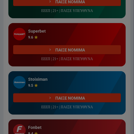
ΠΑΙΞΕ ΝΟΜΙΜΑ
ΕΕΕΠ | 21+ | ΠΑΙΞΕ ΥΠΕΥΘΥΝΑ
Superbet
9.6
ΠΑΙΞΕ ΝΟΜΙΜΑ
ΕΕΕΠ | 21+ | ΠΑΙΞΕ ΥΠΕΥΘΥΝΑ
Stoiximan
9.5
ΠΑΙΞΕ ΝΟΜΙΜΑ
ΕΕΕΠ | 21+ | ΠΑΙΞΕ ΥΠΕΥΘΥΝΑ
Fonbet
9.4