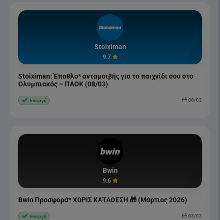
Stoiximan
9.7
Stoiximan: Έπαθλο* ανταμοιβής για το παιχνίδι σου στο
Ολυμπιακός – ΠΑΟΚ (08/03)
08/03
Ενεργή
Bwin
9.6
Bwin Προσφορά* ΧΩΡΙΣ ΚΑΤΑΘΕΣΗ 🎁 (Μάρτιος 2026)
03/03
Ενεργή