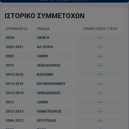
ΙΣΤΟΡΙΚΟ ΣΥΜΜΕΤΟΧΩΝ
ΧΡΟΝΟΛΟΓΙΑ
ΟΜΑΔΑ
ΣΥΜΜΕΤΟΧΕΣ / ΓΚΟΛ
2024-
ΠΑΟΚ Β
- / -
2020-2021
ΑΛ ΣΟΥΛΑ
- / -
2020
ΞΑΝΘΗ
- / -
2019
ΛΕΒΑΔΕΙΑΚΟΣ
- / -
2015-2016
ΚΑΛΛΟΝΗ
- / -
2014-2015
ΕΝ ΠΑΡΑΛΙΜΝΙΟΥ
- / -
2013-2014
ΛΕΒΑΔΕΙΑΚΟΣ
- / -
2013
ΞΑΝΘΗ
- / -
2012-2013
ΠΑΝΑΙΤΩΛΙΚΟΣ
- / -
2006-2012
ΕΡΓΟΤΕΛΗΣ
- / -