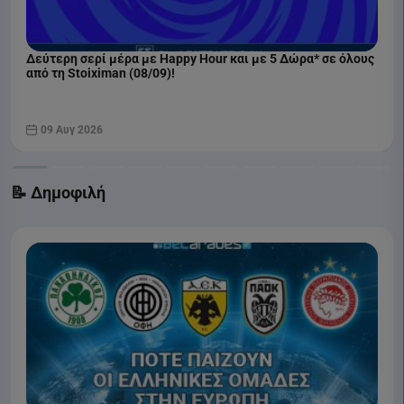
Δεύτερη σερί μέρα με Happy Hour και με 5 Δώρα* σε όλους
από τη Stoiximan (08/09)!
09 Αυγ 2026
📝 Δημοφιλή