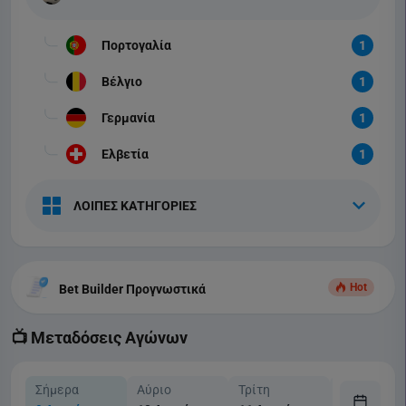
Πορτογαλία
1
Βέλγιο
1
Γερμανία
1
Ελβετία
1
ΛΟΙΠΕΣ ΚΑΤΗΓΟΡΙΕΣ
Hot
Bet Builder Προγνωστικά
📺 Μεταδόσεις Αγώνων
Σήμερα
Αύριο
Τρίτη
Τετάρτη