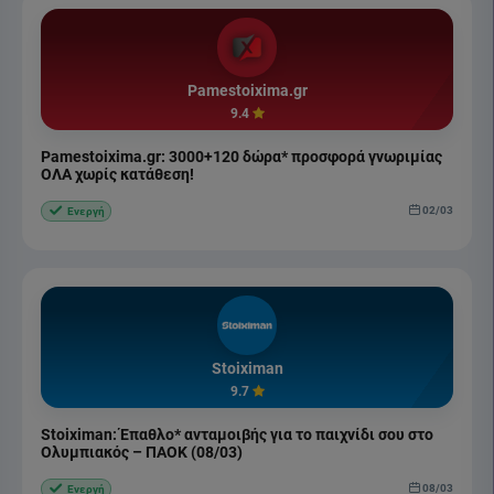
Pamestoixima.gr
9.4
Pamestoixima.gr: 3000+120 δώρα* προσφορά γνωριμίας
ΟΛΑ χωρίς κατάθεση!
02/03
Ενεργή
Stoiximan
9.7
Stoiximan: Έπαθλο* ανταμοιβής για το παιχνίδι σου στο
Ολυμπιακός – ΠΑΟΚ (08/03)
08/03
Ενεργή