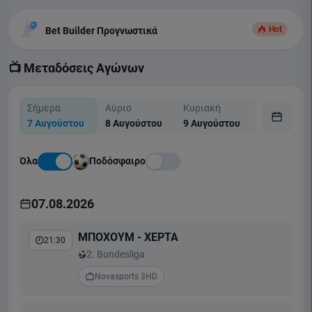
Hot
Bet Builder Προγνωστικά
📺 Μεταδόσεις Αγώνων
Σήμερα
Αύριο
Κυριακή
Δευτέρα
7 Αυγούστου
8 Αυγούστου
9 Αυγούστου
10 Αυγούσ
Όλα
Ποδόσφαιρο
07.08.2026
ΜΠΟΧΟΥΜ - ΧΕΡΤΑ
21:30
2. Bundesliga
Novasports 3HD