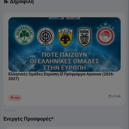
📝 Δημοφιλή
Ελληνικές Ομάδες Ευρώπη ☑️ Πρόγραμμα Αγώνων (2026-
2027)
07/08
Hot
Ενεργές Προσφορές*