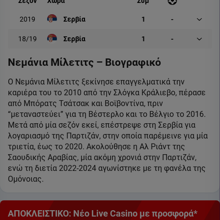
Σεζόν
Χώρα
Συμ
2019
Σερβία
1
-
18/19
Σερβία
1
-
Νεμάνια Μίλετιτς – Βιογραφικό
O Νεμάνια Μίλετιτς ξεκίνησε επαγγελματικά την
καριέρα του το 2010 από την Σλόγκα Κράλιεβο, πέρασε
από Μπόρατς Τσάτσακ και Βοϊβοντίνα, πριν
“μεταναστεύει” για τη Βέστερλο και το Βέλγιο το 2016.
Μετά από μία σεζόν εκεί, επέστρεψε στη Σερβία για
λογαριασμό της Παρτιζάν, στην οποία παρέμεινε για μία
τριετία, έως το 2020. Ακολούθησε η Αλ Ριάντ της
Σαουδικής Αραβίας, μία ακόμη χρονιά στην Παρτιζάν,
ενώ τη διετία 2022-2024 αγωνίστηκε με τη φανέλα της
Ομόνοιας.
ΑΠΟΚΛΕΙΣΤΙΚΟ: Νέο Live Casino με προσφορά*