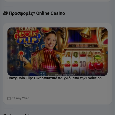
🎁 Προσφορές* Online Casino
Crazy Coin Flip: Συναρπαστικό παιχνίδι από την Evolution
07 Αυγ 2026