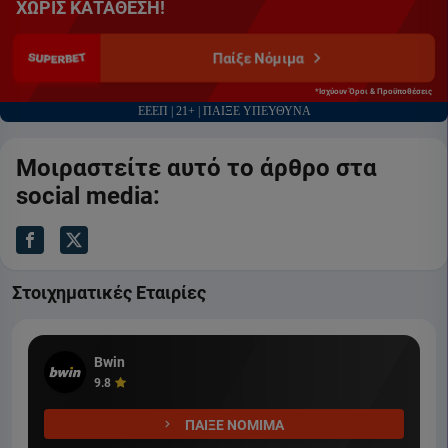
ΧΩΡΙΣ ΚΑΤΑΘΕΣΗ!
Παίξε Νόμιμα
*Ισχύουν Όροι & Προϋποθέσεις
ΕΕΕΠ | 21+ | ΠΑΙΞΕ ΥΠΕΥΘΥΝΑ
Μοιραστείτε αυτό το άρθρο στα
social media:
Στοιχηματικές Εταιρίες
Bwin
9.8
ΠΑΙΞΕ ΝΟΜΙΜΑ