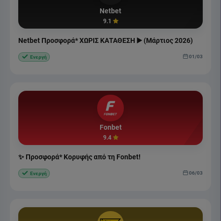
Netbet
9.1
Netbet Προσφορά* ΧΩΡΙΣ ΚΑΤΑΘΕΣΗ ▶️ (Μάρτιος 2026)
01/03
Ενεργή
Fonbet
9.4
✨ Προσφορά* Κορυφής από τη Fonbet!
06/03
Ενεργή