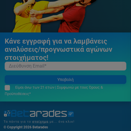
Κάνε εγγραφή για να λαμβάνεις
αναλύσεις/προγνωστικά αγώνων
στοιχήματος!
Υποβολή
Είμαι άνω των 21 ετών | Συμφωνώ με τους Όρους &
Προϋποθέσεις*
© Copyright 2026 Betarades