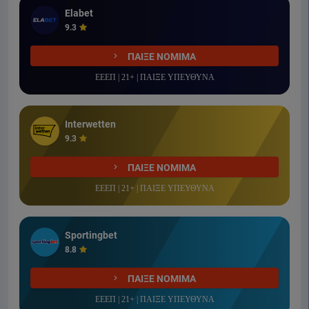
Elabet
9.3
ΠΑΙΞΕ ΝΟΜΙΜΑ
ΕΕΕΠ | 21+ | ΠΑΙΞΕ ΥΠΕΥΘΥΝΑ
Interwetten
9.3
ΠΑΙΞΕ ΝΟΜΙΜΑ
ΕΕΕΠ | 21+ | ΠΑΙΞΕ ΥΠΕΥΘΥΝΑ
Sportingbet
8.8
ΠΑΙΞΕ ΝΟΜΙΜΑ
ΕΕΕΠ | 21+ | ΠΑΙΞΕ ΥΠΕΥΘΥΝΑ