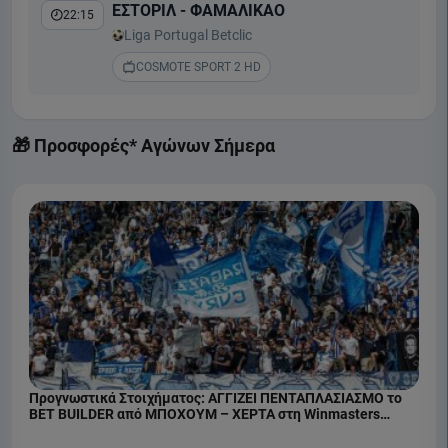
ΕΣΤΟΡΙΛ - ΦΑΜΑΛΙΚΑΟ
22:15
Liga Portugal Betclic
COSMOTE SPORT 2 HD
🎁 Προσφορές* Αγώνων Σήμερα
Προγνωστικά Στοιχήματος: ΑΓΓΙΖΕΙ ΠΕΝΤΑΠΛΑΣΙΑΣΜΟ το
BET BUILDER από ΜΠΟΧΟΥΜ – ΧΕΡΤΑ στη Winmasters
(07/08)