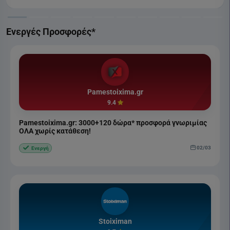
Ενεργές Προσφορές*
Pamestoixima.gr
9.4
Pamestoixima.gr: 3000+120 δώρα* προσφορά γνωριμίας
ΟΛΑ χωρίς κατάθεση!
02/03
Ενεργή
Stoiximan