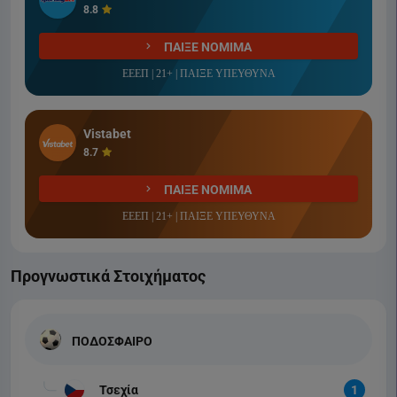
8.8
ΠΑΙΞΕ ΝΟΜΙΜΑ
ΕΕΕΠ | 21+ | ΠΑΙΞΕ ΥΠΕΥΘΥΝΑ
Vistabet
8.7
ΠΑΙΞΕ ΝΟΜΙΜΑ
ΕΕΕΠ | 21+ | ΠΑΙΞΕ ΥΠΕΥΘΥΝΑ
Προγνωστικά Στοιχήματος
ΠΟΔΟΣΦΑΙΡΟ
Τσεχία
1