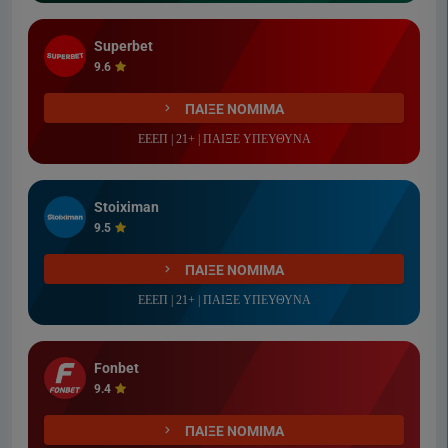
Superbet
9.6
ΠΑΙΞΕ ΝΟΜΙΜΑ
ΕΕΕΠ | 21+ | ΠΑΙΞΕ ΥΠΕΥΘΥΝΑ
Stoiximan
9.5
ΠΑΙΞΕ ΝΟΜΙΜΑ
ΕΕΕΠ | 21+ | ΠΑΙΞΕ ΥΠΕΥΘΥΝΑ
Fonbet
9.4
ΠΑΙΞΕ ΝΟΜΙΜΑ