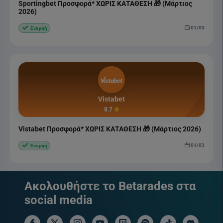
Sportingbet Προσφορά* ΧΩΡΙΣ ΚΑΤΑΘΕΣΗ 🎁 (Μάρτιος
2026)
01/03
Ενεργή
Vistabet
8.7
Vistabet Προσφορά* ΧΩΡΙΣ ΚΑΤΑΘΕΣΗ 🎁 (Μάρτιος 2026)
01/03
Ενεργή
Ακολουθήστε το Betarades στα
social media
facebook social link
x social link
instagram social link
youtube social link
twitch social link
spotify social link
tiktok social link
discord soci