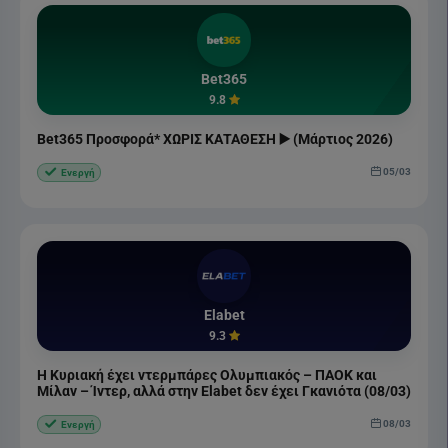
Bet365
9.8
Bet365 Προσφορά* ΧΩΡΙΣ ΚΑΤΑΘΕΣΗ ▶️ (Μάρτιος 2026)
05/03
Ενεργή
Elabet
9.3
Η Κυριακή έχει ντερμπάρες Ολυμπιακός – ΠΑΟΚ και
Μίλαν – Ίντερ, αλλά στην Elabet δεν έχει Γκανιότα (08/03)
08/03
Ενεργή