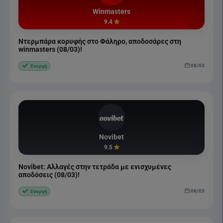
Winmasters
9.4
Ντερμπάρα κορυφής στο Φάληρο, αποδοσάρες στη
winmasters (08/03)!
08/03
Ενεργή
Novibet
9.5
Novibet: Αλλαγές στην τετράδα με ενισχυμένες
αποδόσεις (08/03)!
08/03
Ενεργή