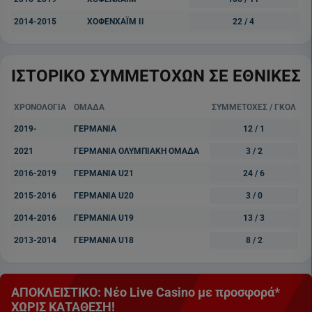
2014-2015
ΧΟΦΕΝΧΑΪΜ ΙΙ
22 / 4
ΙΣΤΟΡΙΚΟ ΣΥΜΜΕΤΟΧΩΝ ΣΕ ΕΘΝΙΚΕΣ
ΧΡΟΝΟΛΟΓΙΑ
ΟΜΑΔΑ
ΣΥΜΜΕΤΟΧΕΣ / ΓΚΟΛ
2019-
ΓΕΡΜΑΝΙΑ
12 / 1
2021
ΓΕΡΜΑΝΙΑ ΟΛΥΜΠΙΑΚΗ ΟΜΑΔΑ
3 / 2
2016-2019
ΓΕΡΜΑΝΙΑ U21
24 / 6
2015-2016
ΓΕΡΜΑΝΙΑ U20
3 / 0
2014-2016
ΓΕΡΜΑΝΙΑ U19
13 / 3
2013-2014
ΓΕΡΜΑΝΙΑ U18
8 / 2
ΑΠΟΚΛΕΙΣΤΙΚΟ: Νέο Live Casino με προσφορά*
ΧΩΡΙΣ ΚΑΤΑΘΕΣΗ!