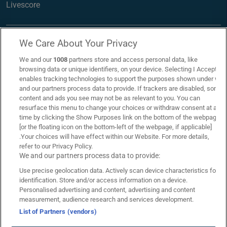
Livescore
We Care About Your Privacy
We and our
1008
partners store and access personal data, like
browsing data or unique identifiers, on your device. Selecting I Accept
enables tracking technologies to support the purposes shown under we
and our partners process data to provide. If trackers are disabled, some
content and ads you see may not be as relevant to you. You can
resurface this menu to change your choices or withdraw consent at any
time by clicking the Show Purposes link on the bottom of the webpage
[or the floating icon on the bottom-left of the webpage, if applicable]
.Your choices will have effect within our Website. For more details,
refer to our Privacy Policy.
Επικοινωνία
Links
We and our partners process data to provide:
Use precise geolocation data. Actively scan device characteristics for
Όροι Χρήσης
Πολιτική Απορρήτου
identification. Store and/or access information on a device.
Personalised advertising and content, advertising and content
Πολιτική Χρήσης Cookies
Υπεύθυνος Στοιχηματισμός
measurement, audience research and services development.
List of Partners (vendors)
Betarades Business Model
Editorial Policy