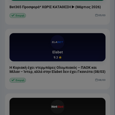
Bet365 Προσφορά* ΧΩΡΙΣ ΚΑΤΑΘΕΣΗ ▶️ (Μάρτιος 2026)
05/03
Ενεργή
Elabet
9.3
Η Κυριακή έχει ντερμπάρες Ολυμπιακός – ΠΑΟΚ και
Μίλαν – Ίντερ, αλλά στην Elabet δεν έχει Γκανιότα (08/03)
08/03
Ενεργή