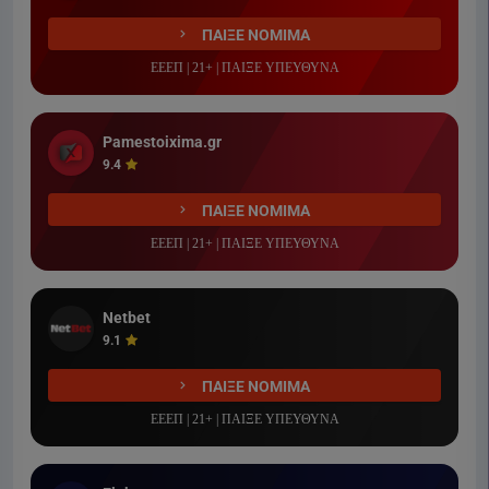
ΠΑΙΞΕ ΝΟΜΙΜΑ
ΕΕΕΠ | 21+ | ΠΑΙΞΕ ΥΠΕΥΘΥΝΑ
Pamestoixima.gr
9.4
ΠΑΙΞΕ ΝΟΜΙΜΑ
ΕΕΕΠ | 21+ | ΠΑΙΞΕ ΥΠΕΥΘΥΝΑ
Netbet
9.1
ΠΑΙΞΕ ΝΟΜΙΜΑ
ΕΕΕΠ | 21+ | ΠΑΙΞΕ ΥΠΕΥΘΥΝΑ