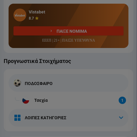
Vistabet
8.7
ΠΑΙΞΕ ΝΟΜΙΜΑ
ΕΕΕΠ | 21+ | ΠΑΙΞΕ ΥΠΕΥΘΥΝΑ
Προγνωστικά Στοιχήματος
ΠΟΔΟΣΦΑΙΡΟ
Τσεχία
1
ΛΟΙΠΕΣ ΚΑΤΗΓΟΡΙΕΣ