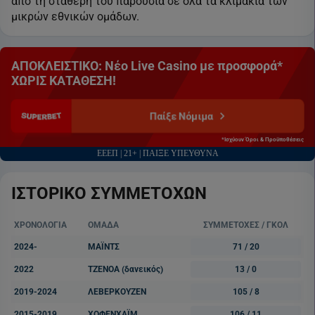
από τη σταθερή του παρουσία σε όλα τα κλιμάκια των
μικρών εθνικών ομάδων.
ΑΠΟΚΛΕΙΣΤΙΚΟ: Νέο Live Casino με προσφορά*
ΧΩΡΙΣ ΚΑΤΑΘΕΣΗ!
Παίξε Νόμιμα
*Ισχύουν Όροι & Προϋποθέσεις
ΕΕΕΠ | 21+ | ΠΑΙΞΕ ΥΠΕΥΘΥΝΑ
ΙΣΤΟΡΙΚΟ ΣΥΜΜΕΤΟΧΩΝ
ΧΡΟΝΟΛΟΓΙΑ
ΟΜΑΔΑ
ΣΥΜΜΕΤΟΧΕΣ / ΓΚΟΛ
2024-
ΜΑΪΝΤΣ
71 / 20
2022
ΤΖΕΝΟΑ (δανεικός)
13 / 0
2019-2024
ΛΕΒΕΡΚΟΥΖΕΝ
105 / 8
2015-2019
ΧΟΦΕΝΧΑΪΜ
106 / 11