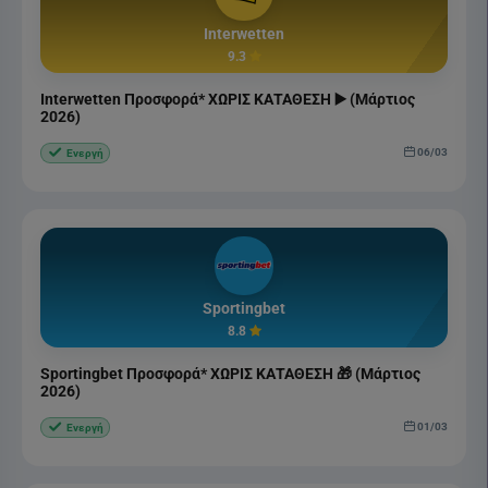
Interwetten
9.3
Interwetten Προσφορά* ΧΩΡΙΣ ΚΑΤΑΘΕΣΗ ▶️ (Μάρτιος
2026)
06/03
Ενεργή
Sportingbet
8.8
Sportingbet Προσφορά* ΧΩΡΙΣ ΚΑΤΑΘΕΣΗ 🎁 (Μάρτιος
2026)
01/03
Ενεργή