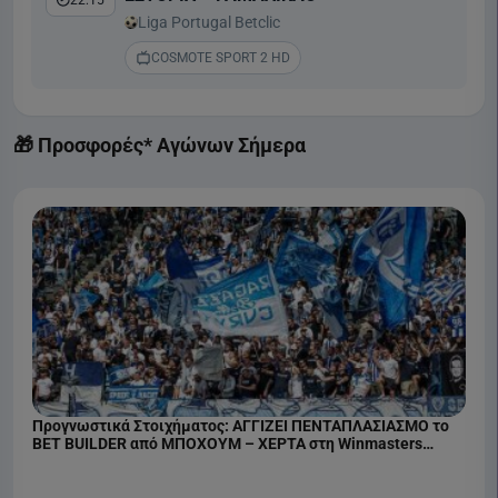
Liga Portugal Betclic
COSMOTE SPORT 2 HD
🎁 Προσφορές* Αγώνων Σήμερα
Προγνωστικά Στοιχήματος: ΑΓΓΙΖΕΙ ΠΕΝΤΑΠΛΑΣΙΑΣΜΟ το
BET BUILDER από ΜΠΟΧΟΥΜ – ΧΕΡΤΑ στη Winmasters
(07/08)