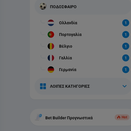
ΠΟΔΟΣΦΑΙΡΟ
Ολλανδία
1
Πορτογαλία
1
Βέλγιο
1
Γαλλία
1
Γερμανία
1
ΛΟΙΠΕΣ ΚΑΤΗΓΟΡΙΕΣ
Hot
Bet Builder Προγνωστικά