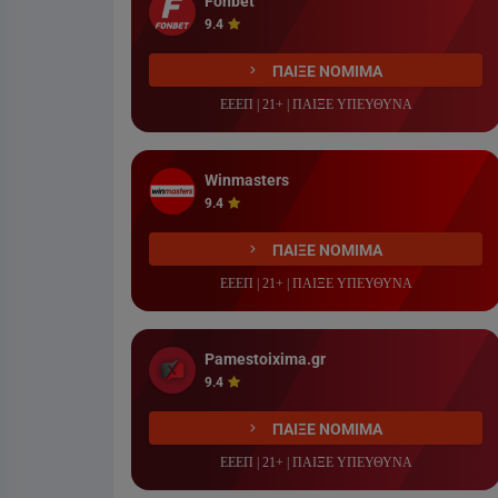
Fonbet
9.4
ΠΑΙΞΕ ΝΟΜΙΜΑ
ΕΕΕΠ | 21+ | ΠΑΙΞΕ ΥΠΕΥΘΥΝΑ
Winmasters
9.4
ΠΑΙΞΕ ΝΟΜΙΜΑ
ΕΕΕΠ | 21+ | ΠΑΙΞΕ ΥΠΕΥΘΥΝΑ
Pamestoixima.gr
9.4
ΠΑΙΞΕ ΝΟΜΙΜΑ
ΕΕΕΠ | 21+ | ΠΑΙΞΕ ΥΠΕΥΘΥΝΑ