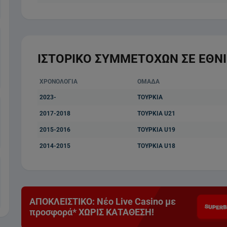
ΙΣΤΟΡΙΚΟ ΣΥΜΜΕΤΟΧΩΝ ΣΕ ΕΘΝ
ΧΡΟΝΟΛΟΓΙΑ
ΟΜΑΔΑ
2023-
ΤΟΥΡΚΙΑ
2017-2018
ΤΟΥΡΚΙΑ U21
2015-2016
ΤΟΥΡΚΙΑ U19
2014-2015
ΤΟΥΡΚΙΑ U18
ΑΠΟΚΛΕΙΣΤΙΚΟ: Νέο Live Casino με
προσφορά* ΧΩΡΙΣ ΚΑΤΑΘΕΣΗ!