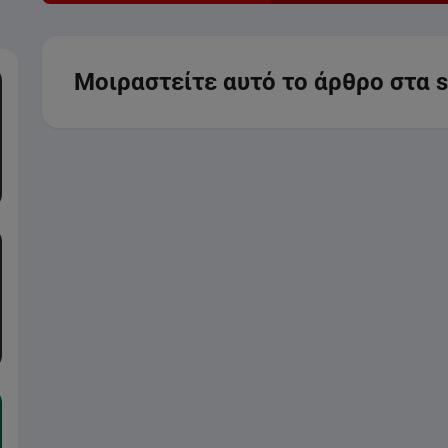
Μοιραστείτε αυτό το άρθρο στα s