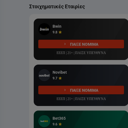
22:30
ΣΠΟΡΤΙΝΓΚ
Στοιχηματικές Εταιρίες
Liga Portugal Betclic
COSMOTE SPORT 2 HD
Bwin
9.8
ΠΑΙΞΕ ΝΟΜΙΜΑ
ΕΕΕΠ | 21+ | ΠΑΙΞΕ ΥΠΕΥΘΥΝΑ
Novibet
9.7
ΠΑΙΞΕ ΝΟΜΙΜΑ
ΕΕΕΠ | 21+ | ΠΑΙΞΕ ΥΠΕΥΘΥΝΑ
Bet365
9.6