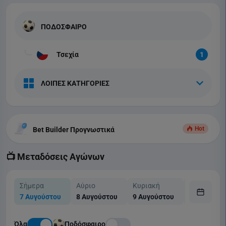
ΠΟΔΟΣΦΑΙΡΟ
Τσεχία
1
ΛΟΙΠΕΣ ΚΑΤΗΓΟΡΙΕΣ
Hot
Bet Builder Προγνωστικά
📺 Μεταδόσεις Αγώνων
Σήμερα
Αύριο
Κυριακή
Δευτέρα
7 Αυγούστου
8 Αυγούστου
9 Αυγούστου
10 Αυγούσ
Όλα
Ποδόσφαιρο