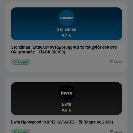
Stoiximan
9.7
Stoiximan: Έπαθλο* ανταμοιβής για το παιχνίδι σου στο
Ολυμπιακός – ΠΑΟΚ (08/03)
08/03
Ενεργή
Bwin
9.6
Bwin Προσφορά* ΧΩΡΙΣ ΚΑΤΑΘΕΣΗ 🎁 (Μάρτιος 2026)
03/03
Ενεργή