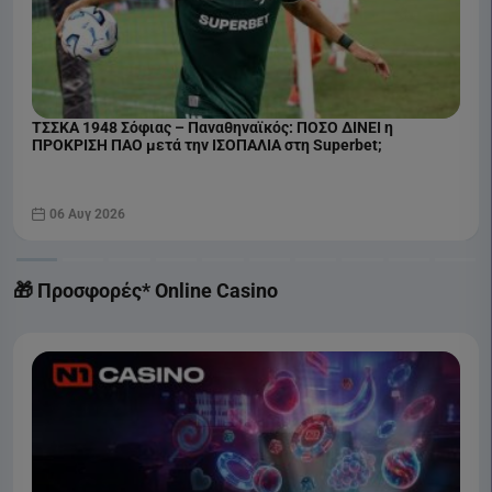
ΤΣΣΚΑ 1948 Σόφιας – Παναθηναϊκός: ΠΟΣΟ ΔΙΝΕΙ η
ΠΡΟΚΡΙΣΗ ΠΑΟ μετά την ΙΣΟΠΑΛΙΑ στη Superbet;
06 Αυγ 2026
🎁 Προσφορές* Online Casino