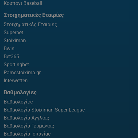
Κουπόνι Baseball
Στοιχηματικές Εταιρίες
Στοιχηματικές Εταιρίες
Superbet
Stoiximan
Bwin
Bet365
Sportingbet
Pamestoixima.gr
Interwetten
Βαθμολογίες
Βαθμολογίες
Βαθμολογία Stoiximan Super League
Βαθμολογία Αγγλίας
Βαθμολογία Γερμανίας
Βαθμολογία Ισπανίας