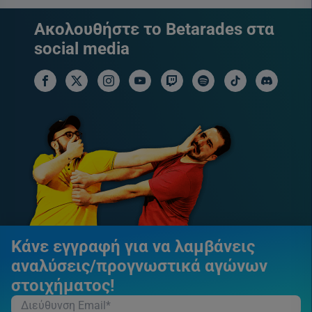
Ακολουθήστε το Betarades στα
social media
facebook social link
x social link
instagram social link
youtube social link
twitch social link
spotify social link
tiktok social link
discord soci
Κάνε εγγραφή για να λαμβάνεις
αναλύσεις/προγνωστικά αγώνων
στοιχήματος!