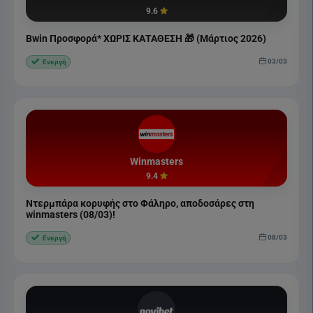
9.6
Bwin Προσφορά* ΧΩΡΙΣ ΚΑΤΑΘΕΣΗ 🎁 (Μάρτιος 2026)
03/03
Ενεργή
Winmasters
9.4
Ντερμπάρα κορυφής στο Φάληρο, αποδοσάρες στη
winmasters (08/03)!
08/03
Ενεργή