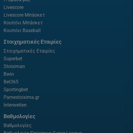
Livescore
Livescore Μπάσκετ
Κουπόνι Μπάσκετ
Κουπόνι Baseball
Στοιχηματικές Εταιρίες
Στοιχηματικές Εταιρίες
Superbet
Stoiximan
Bwin
Bet365
Sportingbet
Pamestoixima.gr
Interwetten
Βαθμολογίες
Βαθμολογίες