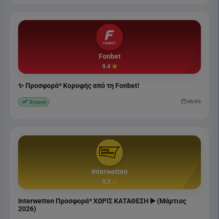
Fonbet
9.4
✨ Προσφορά* Κορυφής από τη Fonbet!
06/03
Ενεργή
Interwetten
9.3
Interwetten Προσφορά* ΧΩΡΙΣ ΚΑΤΑΘΕΣΗ ▶️ (Μάρτιος
2026)