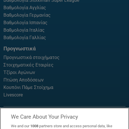
Βαθμολογία Stoiximan Super League
Βαθμολογία Αγγλίας
Βαθμολογία Γερμανίας
Βαθμολογία Ισπανίας
Βαθμολογία Ιταλίας
Βαθμολογία Γαλλίας
Προγνωστικά
Προγνωστικά στοιχήματος
Στοιχηματικές Εταιρίες
Τζίροι Αγώνων
Πτώση Αποδόσεων
Κουπόνι Πάμε Στοίχημα
Livescore
We Care About Your Privacy
We and our
1008
partners store and access personal data, like