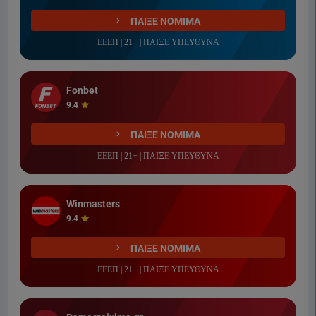
ΠΑΙΞΕ ΝΟΜΙΜΑ
ΕΕΕΠ | 21+ | ΠΑΙΞΕ ΥΠΕΥΘΥΝΑ
Fonbet
9.4
ΠΑΙΞΕ ΝΟΜΙΜΑ
ΕΕΕΠ | 21+ | ΠΑΙΞΕ ΥΠΕΥΘΥΝΑ
Winmasters
9.4
ΠΑΙΞΕ ΝΟΜΙΜΑ
ΕΕΕΠ | 21+ | ΠΑΙΞΕ ΥΠΕΥΘΥΝΑ