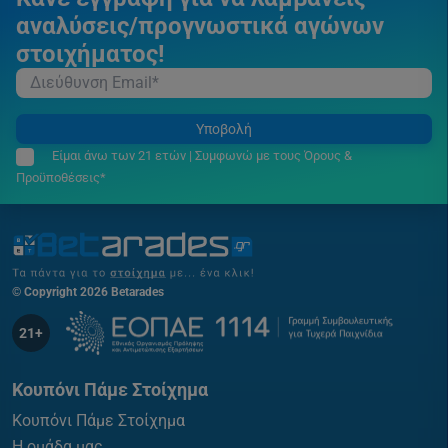
αναλύσεις/προγνωστικά αγώνων
στοιχήματος!
Υποβολή
Είμαι άνω των 21 ετών | Συμφωνώ με τους Όρους &
Προϋποθέσεις*
© Copyright 2026 Betarades
21+
Κουπόνι Πάμε Στοίχημα
Κουπόνι Πάμε Στοίχημα
Η ομάδα μας