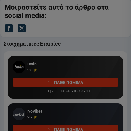
Μοιραστείτε αυτό το άρθρο στα
social media:
Στοιχηματικές Εταιρίες
Bwin
9.8
ΠΑΙΞΕ ΝΟΜΙΜΑ
ΕΕΕΠ | 21+ | ΠΑΙΞΕ ΥΠΕΥΘΥΝΑ
Novibet
9.7
ΠΑΙΞΕ ΝΟΜΙΜΑ