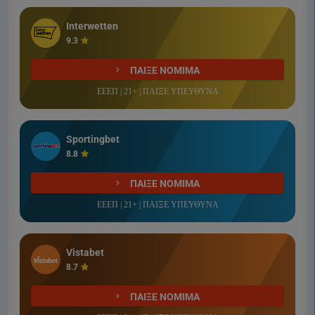
Interwetten
9.3
ΠΑΙΞΕ ΝΟΜΙΜΑ
ΕΕΕΠ | 21+ | ΠΑΙΞΕ ΥΠΕΥΘΥΝΑ
Sportingbet
8.8
ΠΑΙΞΕ ΝΟΜΙΜΑ
ΕΕΕΠ | 21+ | ΠΑΙΞΕ ΥΠΕΥΘΥΝΑ
Vistabet
8.7
ΠΑΙΞΕ ΝΟΜΙΜΑ