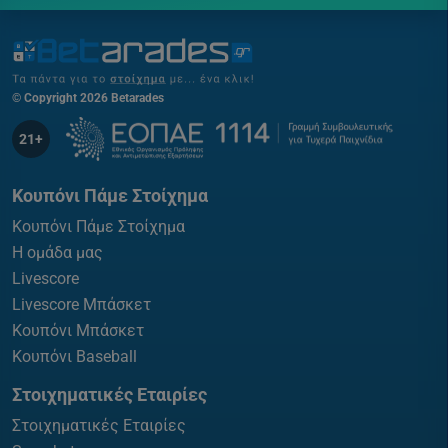
© Copyright 2026 Betarades
21+
Κουπόνι Πάμε Στοίχημα
Κουπόνι Πάμε Στοίχημα
Η ομάδα μας
Livescore
Livescore Μπάσκετ
Κουπόνι Μπάσκετ
Κουπόνι Baseball
Στοιχηματικές Εταιρίες
Στοιχηματικές Εταιρίες