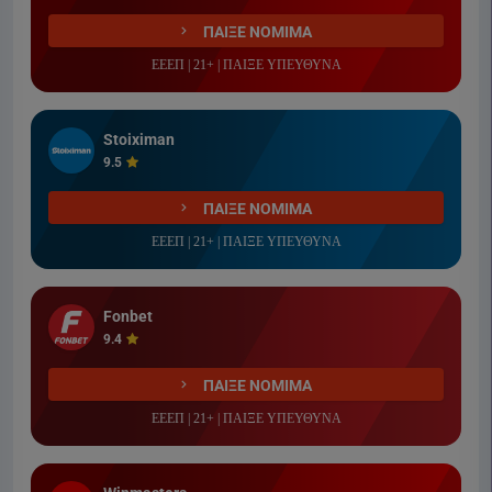
ΠΑΙΞΕ ΝΟΜΙΜΑ
ΕΕΕΠ | 21+ | ΠΑΙΞΕ ΥΠΕΥΘΥΝΑ
Stoiximan
9.5
ΠΑΙΞΕ ΝΟΜΙΜΑ
ΕΕΕΠ | 21+ | ΠΑΙΞΕ ΥΠΕΥΘΥΝΑ
Fonbet
9.4
ΠΑΙΞΕ ΝΟΜΙΜΑ
ΕΕΕΠ | 21+ | ΠΑΙΞΕ ΥΠΕΥΘΥΝΑ