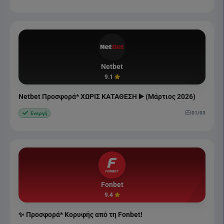
Netbet
9.1
Netbet Προσφορά* ΧΩΡΙΣ ΚΑΤΑΘΕΣΗ ▶️ (Μάρτιος 2026)
01/03
Ενεργή
Fonbet
9.4
✨ Προσφορά* Κορυφής από τη Fonbet!