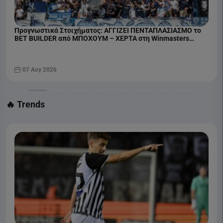
Προγνωστικά Στοιχήματος: ΑΓΓΙΖΕΙ ΠΕΝΤΑΠΛΑΣΙΑΣΜΟ το
BET BUILDER από ΜΠΟΧΟΥΜ – ΧΕΡΤΑ στη Winmasters
(07/08)
07 Αυγ 2026
🔥 Trends