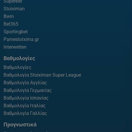
Superbet
Stoiximan
Bwin
Bet365
Sportingbet
Pamestoixima.gr
Interwetten
Βαθμολογίες
Βαθμολογίες
Βαθμολογία Stoiximan Super League
Βαθμολογία Αγγλίας
Βαθμολογία Γερμανίας
Βαθμολογία Ισπανίας
Βαθμολογία Ιταλίας
Βαθμολογία Γαλλίας
Προγνωστικά