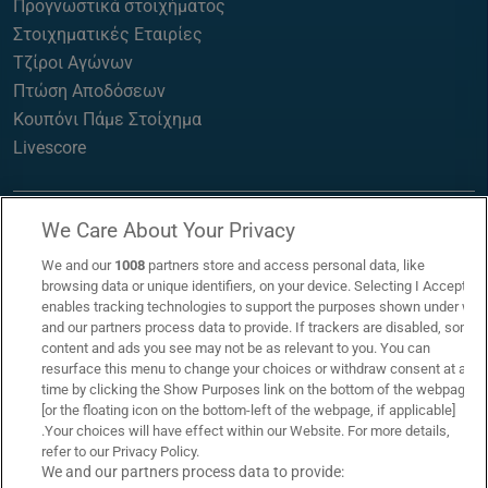
Προγνωστικά στοιχήματος
Στοιχηματικές Εταιρίες
Τζίροι Αγώνων
Πτώση Αποδόσεων
Κουπόνι Πάμε Στοίχημα
Livescore
We Care About Your Privacy
We and our
1008
partners store and access personal data, like
browsing data or unique identifiers, on your device. Selecting I Accept
enables tracking technologies to support the purposes shown under we
and our partners process data to provide. If trackers are disabled, some
content and ads you see may not be as relevant to you. You can
resurface this menu to change your choices or withdraw consent at any
time by clicking the Show Purposes link on the bottom of the webpage
[or the floating icon on the bottom-left of the webpage, if applicable]
.Your choices will have effect within our Website. For more details,
refer to our Privacy Policy.
Επικοινωνία
Links
We and our partners process data to provide: