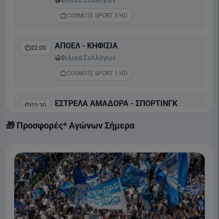
COSMOTE SPORT 3 HD
ΑΠΟΕΛ - ΚΗΦΙΣΙΑ
22:00
Φιλικά Συλλόγων
COSMOTE SPORT 1 HD
ΕΣΤΡΕΛΑ ΑΜΑΔΟΡΑ - ΣΠΟΡΤΙΝΓΚ
22:30
Liga Portugal Betclic
🎁 Προσφορές* Αγώνων Σήμερα
COSMOTE SPORT 2 HD