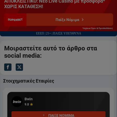
ΑΠΟΚΛΕΙΣΤΙΚΟ: Νέο Live Casino με προσφορά*
ΧΩΡΙΣ ΚΑΤΑΘΕΣΗ!
Παίξε Νόμιμα
*Ισχύουν Όροι & Προϋποθέσεις
ΕΕΕΠ | 21+ | ΠΑΙΞΕ ΥΠΕΥΘΥΝΑ
Μοιραστείτε αυτό το άρθρο στα
social media:
Στοιχηματικές Εταιρίες
Bwin
9.8
ΠΑΙΞΕ ΝΟΜΙΜΑ