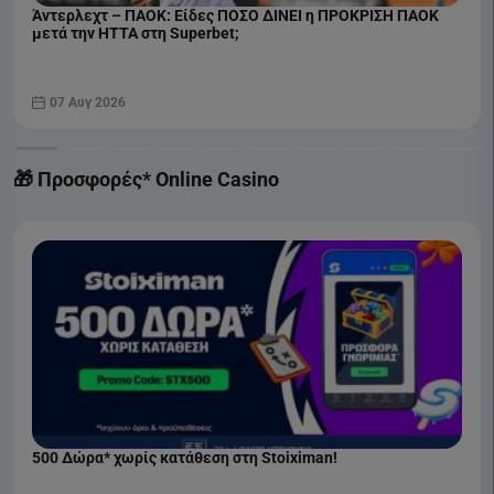
Άντερλεχτ – ΠΑΟΚ: Είδες ΠΟΣΟ ΔΙΝΕΙ η ΠΡΟΚΡΙΣΗ ΠΑΟΚ
μετά την ΗΤΤΑ στη Superbet;
07 Αυγ 2026
🎁 Προσφορές* Online Casino
500 Δώρα* χωρίς κατάθεση στη Stoiximan!