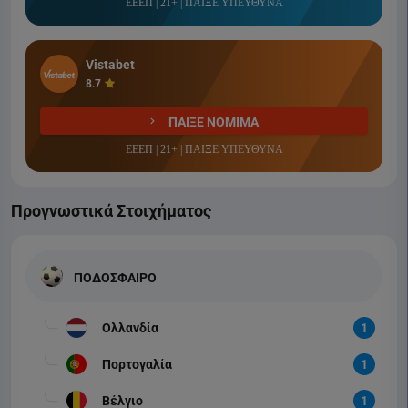
ΕΕΕΠ | 21+ | ΠΑΙΞΕ ΥΠΕΥΘΥΝΑ
Vistabet
8.7
ΠΑΙΞΕ ΝΟΜΙΜΑ
ΕΕΕΠ | 21+ | ΠΑΙΞΕ ΥΠΕΥΘΥΝΑ
Προγνωστικά Στοιχήματος
ΠΟΔΟΣΦΑΙΡΟ
Ολλανδία
1
Πορτογαλία
1
Βέλγιο
1