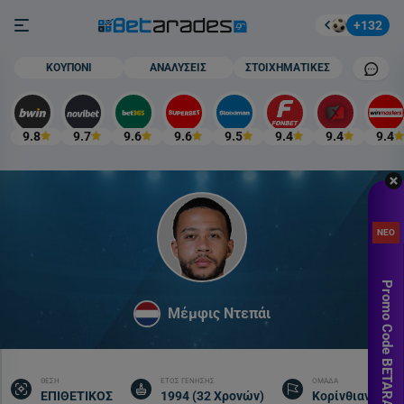
Στοίχημα
Burger button
+132
Mobile champ
ΚΟΥΠΟΝΙ
ΑΝΑΛΥΣΕΙΣ
ΣΤΟΙΧΗΜΑΤΙΚΕΣ
9.8
9.7
9.6
9.6
9.5
9.4
9.4
9.4
ΝΕΟ
ΝΕ
ΠΡ
Promo Code BETARADES 🎁
ΓΝ
Μέμφις Ντεπάι
στη
Εγγ
από
ΘΕΣΗ
ΕΤΟΣ ΓΕΝΗΣΗΣ
ΟΜΑΔΑ
ΕΠΙΘΕΤΙΚΟΣ
1994 (32 Χρονών)
Κορίνθιανς
*Ισ