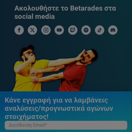
Ακολουθήστε το Betarades στα
social media
facebook social link
x social link
instagram social link
youtube social link
twitch social link
spotify social link
tiktok social link
discord soci
Κάνε εγγραφή για να λαμβάνεις
αναλύσεις/προγνωστικά αγώνων
στοιχήματος!