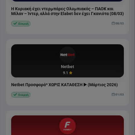
Η Κυριακή έχει ντερμπάρες Ολυμπιακός – ΠΑΟΚ και
Μίλαν – Ίντερ, αλλά στην Elabet δεν έχει Γκανιότα (08/03)
08/03
Ενεργή
Netbet
9.1
Netbet Προσφορά* ΧΩΡΙΣ ΚΑΤΑΘΕΣΗ ▶️ (Μάρτιος 2026)
01/03
Ενεργή