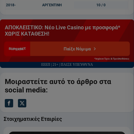
2018-
ΑΡΓΕΝΤΙΝΗ
10 / 0
ΑΠΟΚΛΕΙΣΤΙΚΟ: Νέο Live Casino με προσφορά*
ΧΩΡΙΣ ΚΑΤΑΘΕΣΗ!
Παίξε Νόμιμα
*Ισχύουν Όροι & Προϋποθέσεις
ΕΕΕΠ | 21+ | ΠΑΙΞΕ ΥΠΕΥΘΥΝΑ
Μοιραστείτε αυτό το άρθρο στα
social media:
Στοιχηματικές Εταιρίες