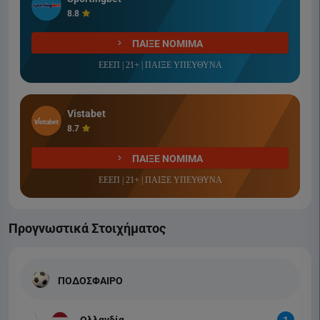
8.8
ΠΑΙΞΕ ΝΟΜΙΜΑ
ΕΕΕΠ | 21+ | ΠΑΙΞΕ ΥΠΕΥΘΥΝΑ
Vistabet
8.7
ΠΑΙΞΕ ΝΟΜΙΜΑ
ΕΕΕΠ | 21+ | ΠΑΙΞΕ ΥΠΕΥΘΥΝΑ
Προγνωστικά Στοιχήματος
ΠΟΔΟΣΦΑΙΡΟ
Ολλανδία
1