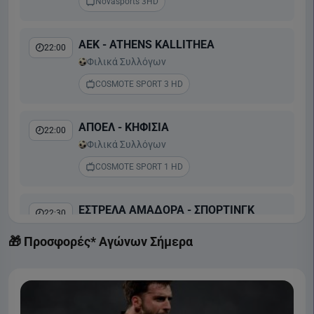
Novasports 3HD
ΑΕΚ - ATHENS KALLITHEA
22:00
Φιλικά Συλλόγων
COSMOTE SPORT 3 HD
ΑΠΟΕΛ - ΚΗΦΙΣΙΑ
22:00
Φιλικά Συλλόγων
COSMOTE SPORT 1 HD
ΕΣΤΡΕΛΑ ΑΜΑΔΟΡΑ - ΣΠΟΡΤΙΝΓΚ
22:30
Liga Portugal Betclic
🎁 Προσφορές* Αγώνων Σήμερα
COSMOTE SPORT 2 HD