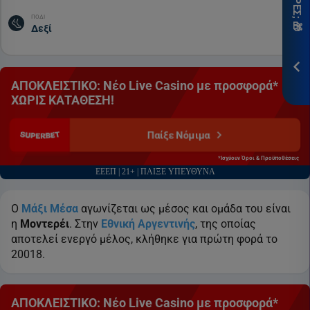
και
ΠΟΔΙ
Πρ
Δεξί
ΕΓΓ
ΑΠΟΚΛΕΙΣΤΙΚΟ: Νέο Live Casino με προσφορά*
ΧΩΡΙΣ ΚΑΤΑΘΕΣΗ!
Παίξε Νόμιμα
*Ισχύουν Όροι & Προϋποθέσεις
ΕΕΕΠ | 21+ | ΠΑΙΞΕ ΥΠΕΥΘΥΝΑ
O
Μάξι Μέσα
αγωνίζεται ως μέσος και ομάδα του είναι
η
Μοντερέι
. Στην
Εθνική Αργεντινής
, της οποίας
αποτελεί ενεργό μέλος, κλήθηκε για πρώτη φορά το
20018.
ΑΠΟΚΛΕΙΣΤΙΚΟ: Νέο Live Casino με προσφορά*