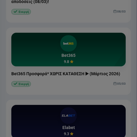
αποδόσεις (08/03)!
08/03
Ενεργή
Bet365
9.8
Bet365 Προσφορά* ΧΩΡΙΣ ΚΑΤΑΘΕΣΗ ▶️ (Μάρτιος 2026)
05/03
Ενεργή
Elabet
9.3