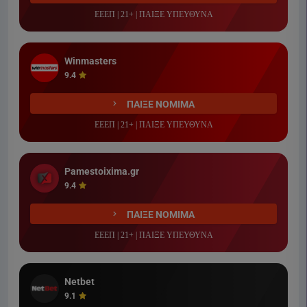
ΕΕΕΠ | 21+ | ΠΑΙΞΕ ΥΠΕΥΘΥΝΑ
Winmasters
9.4
ΠΑΙΞΕ ΝΟΜΙΜΑ
ΕΕΕΠ | 21+ | ΠΑΙΞΕ ΥΠΕΥΘΥΝΑ
Pamestoixima.gr
9.4
ΠΑΙΞΕ ΝΟΜΙΜΑ
ΕΕΕΠ | 21+ | ΠΑΙΞΕ ΥΠΕΥΘΥΝΑ
Netbet
9.1