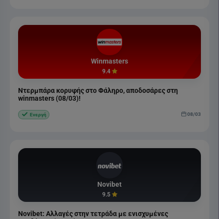
Winmasters
9.4
Ντερμπάρα κορυφής στο Φάληρο, αποδοσάρες στη
winmasters (08/03)!
08/03
Ενεργή
Novibet
9.5
Novibet: Αλλαγές στην τετράδα με ενισχυμένες