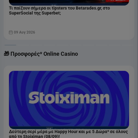
Τι παίζουν σήμερα οι tipsters του Betarades.gr, στο
SuperSocial της Superbet;
09 Αυγ 2026
🎁 Προσφορές* Online Casino
Δεύτερη σερί μέρα με Happy Hour και με 5 Δώρα* σε όλους
από τη Stoiximan (08/09)!