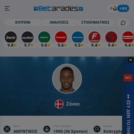
Στοίχημα
Burger button
+84
Mobile cham
ΚΟΥΠΟΝΙ
ΑΝΑΛΥΣΕΙΣ
ΣΤΟΙΧΗΜΑΤΙΚΕΣ
9.8
9.7
9.6
9.6
9.5
9.4
9.4
9.4
ΚΑΛΟ
ΝΕΟ
Προσ
ΧΩΡΙ
👀 ΕΣΥ ΔΕΝ ΤΟ ΠΗΡΕΣ; 🎁
Με 1
Ζάνκα
Εγγρ
Novib
εδώ 
ΘΕΣΗ
ΕΤΟΣ ΓΕΝΗΣΗΣ
ΟΜΑΔΑ
SUM
ΑΜΥΝΤΙΚΟΣ
1990 (36 Χρονών)
Κοπεγχάγη