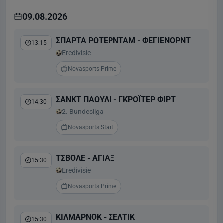
09.08.2026
ΣΠΑΡΤΑ ΡΟΤΕΡΝΤΑΜ - ΦΕΓΙΕΝΟΡΝΤ
13:15
Eredivisie
Novasports Prime
ΣΑΝΚΤ ΠΑΟΥΛΙ - ΓΚΡΟΪΤΕΡ ΦΙΡΤ
14:30
2. Bundesliga
Novasports Start
ΤΣΒΟΛΕ - ΑΓΙΑΞ
15:30
Eredivisie
Novasports Prime
ΚΙΛΜΑΡΝΟΚ - ΣΕΛΤΙΚ
15:30