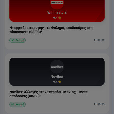
Winmasters
9.4
Ντερμπάρα κορυφής στο Φάληρο, αποδοσάρες στη
winmasters (08/03)!
08/03
Ενεργή
Novibet
9.5
Novibet: Αλλαγές στην τετράδα με ενισχυμένες
αποδόσεις (08/03)!
08/03
Ενεργή