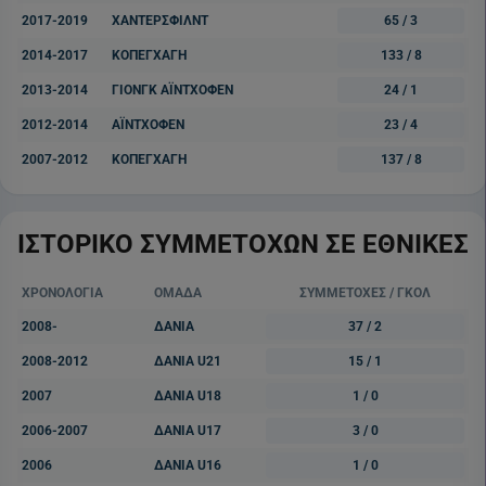
2017-2019
ΧΑΝΤΕΡΣΦΙΛΝΤ
65 / 3
2014-2017
ΚΟΠΕΓΧΑΓΗ
133 / 8
2013-2014
ΓΙΟΝΓΚ ΑΪΝΤΧΟΦΕΝ
24 / 1
2012-2014
ΑΪΝΤΧΟΦΕΝ
23 / 4
2007-2012
ΚΟΠΕΓΧΑΓΗ
137 / 8
ΙΣΤΟΡΙΚΟ ΣΥΜΜΕΤΟΧΩΝ ΣΕ ΕΘΝΙΚΕΣ
ΧΡΟΝΟΛΟΓΙΑ
ΟΜΑΔΑ
ΣΥΜΜΕΤΟΧΕΣ / ΓΚΟΛ
2008-
ΔΑΝΙΑ
37 / 2
2008-2012
ΔΑΝΙΑ U21
15 / 1
2007
ΔΑΝΙΑ U18
1 / 0
2006-2007
ΔΑΝΙΑ U17
3 / 0
2006
ΔΑΝΙΑ U16
1 / 0