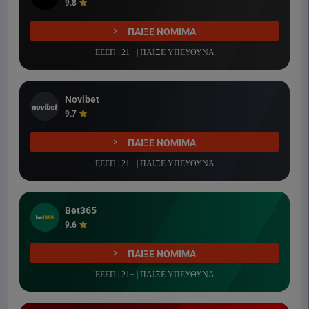
9.8
ΠΑΙΞΕ ΝΟΜΙΜΑ
ΕΕΕΠ | 21+ | ΠΑΙΞΕ ΥΠΕΥΘΥΝΑ
Novibet
9.7
ΠΑΙΞΕ ΝΟΜΙΜΑ
ΕΕΕΠ | 21+ | ΠΑΙΞΕ ΥΠΕΥΘΥΝΑ
Bet365
9.6
ΠΑΙΞΕ ΝΟΜΙΜΑ
ΕΕΕΠ | 21+ | ΠΑΙΞΕ ΥΠΕΥΘΥΝΑ