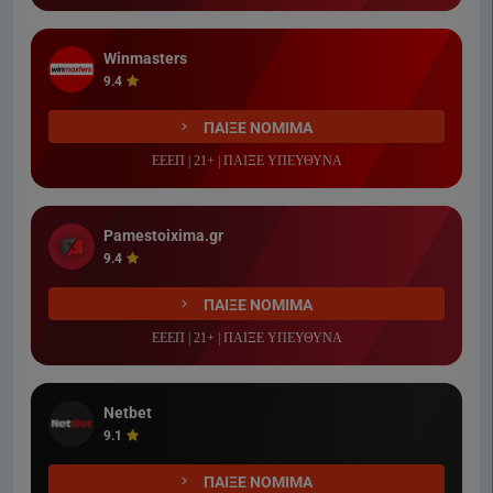
Winmasters
9.4
ΠΑΙΞΕ ΝΟΜΙΜΑ
ΕΕΕΠ | 21+ | ΠΑΙΞΕ ΥΠΕΥΘΥΝΑ
Pamestoixima.gr
9.4
ΠΑΙΞΕ ΝΟΜΙΜΑ
ΕΕΕΠ | 21+ | ΠΑΙΞΕ ΥΠΕΥΘΥΝΑ
Netbet
9.1
ΠΑΙΞΕ ΝΟΜΙΜΑ