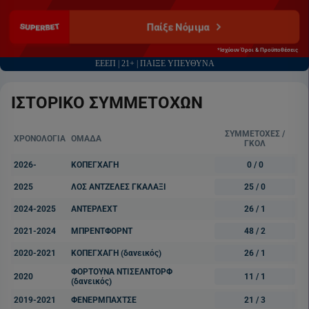
Παίξε Νόμιμα
*Ισχύουν Όροι & Προϋποθέσεις
ΕΕΕΠ | 21+ | ΠΑΙΞΕ ΥΠΕΥΘΥΝΑ
ΙΣΤΟΡΙΚΟ ΣΥΜΜΕΤΟΧΩΝ
ΣΥΜΜΕΤΟΧΕΣ /
ΧΡΟΝΟΛΟΓΙΑ
ΟΜΑΔΑ
ΓΚΟΛ
2026-
ΚΟΠΕΓΧΑΓΗ
0 / 0
2025
ΛΟΣ ΑΝΤΖΕΛΕΣ ΓΚΑΛΑΞΙ
25 / 0
2024-2025
ΑΝΤΕΡΛΕΧΤ
26 / 1
2021-2024
ΜΠΡΕΝΤΦΟΡΝΤ
48 / 2
2020-2021
ΚΟΠΕΓΧΑΓΗ (δανεικός)
26 / 1
ΦΟΡΤΟΥΝΑ ΝΤΙΣΕΛΝΤΟΡΦ
2020
11 / 1
(δανεικός)
2019-2021
ΦΕΝΕΡΜΠΑΧΤΣΕ
21 / 3