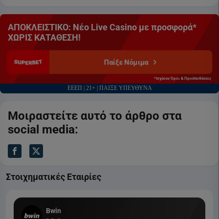
ΑΠΟΚΛΕΙΣΤΙΚΟ: Νέο Live Casino με προσφορά*
ΧΩΡΙΣ ΚΑΤΑΘΕΣΗ!
Παίξε Νόμιμα
*Ισχύουν Όροι & Προϋποθέσεις
ΕΕΕΠ | 21+ | ΠΑΙΞΕ ΥΠΕΥΘΥΝΑ
Μοιραστείτε αυτό το άρθρο στα
social media:
Στοιχηματικές Εταιρίες
Bwin