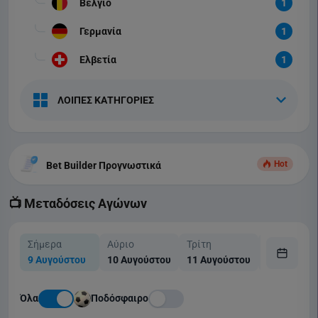
Βέλγιο
1
Γερμανία
1
Ελβετία
1
ΛΟΙΠΕΣ ΚΑΤΗΓΟΡΙΕΣ
Hot
Bet Builder Προγνωστικά
📺 Μεταδόσεις Αγώνων
Σήμερα
Αύριο
Τρίτη
Τετάρτη
9 Αυγούστου
10 Αυγούστου
11 Αυγούστου
12 Αυγούσ
Όλα
Ποδόσφαιρο