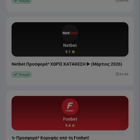
08/03
Ενεργή
Netbet
9.1
Netbet Προσφορά* ΧΩΡΙΣ ΚΑΤΑΘΕΣΗ ▶️ (Μάρτιος 2026)
01/03
Ενεργή
Fonbet
9.4
✨ Προσφορά* Κορυφής από τη Fonbet!