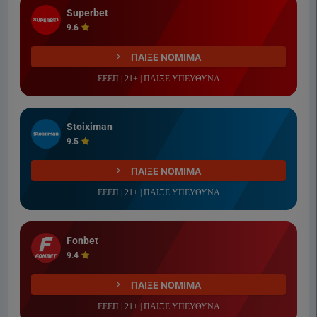
Superbet
9.6
ΠΑΙΞΕ ΝΟΜΙΜΑ
ΕΕΕΠ | 21+ | ΠΑΙΞΕ ΥΠΕΥΘΥΝΑ
Stoiximan
9.5
ΠΑΙΞΕ ΝΟΜΙΜΑ
ΕΕΕΠ | 21+ | ΠΑΙΞΕ ΥΠΕΥΘΥΝΑ
Fonbet
9.4
ΠΑΙΞΕ ΝΟΜΙΜΑ
ΕΕΕΠ | 21+ | ΠΑΙΞΕ ΥΠΕΥΘΥΝΑ