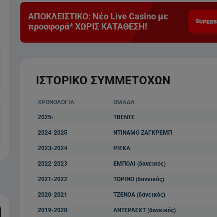
ΑΠΟΚΛΕΙΣΤΙΚΟ: Νέο Live Casino με
προσφορά* ΧΩΡΙΣ ΚΑΤΑΘΕΣΗ!
ΙΣΤΟΡΙΚΟ ΣΥΜΜΕΤΟΧΩΝ
ΧΡΟΝΟΛΟΓΙΑ
ΟΜΑΔΑ
2025-
ΤΒΕΝΤΕ
2024-2025
ΝΤΙΝΑΜΟ ΖΑΓΚΡΕΜΠ
2023-2024
ΡΙΕΚΑ
2022-2023
ΕΜΠΟΛΙ (δανεικός)
2021-2022
ΤΟΡΙΝΟ (δανεικός)
2020-2021
ΤΖΕΝΟΑ (δανεικός)
2019-2020
ΑΝΤΕΡΛΕΧΤ (δανεικός)