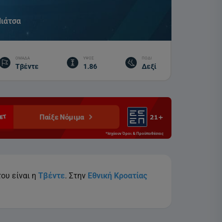
ιάτσα
ΟΜΑΔΑ
ΥΨΟΣ
ΠΟΔΙ
Τβέντε
1.86
Δεξί
Παίξε Νόμιμα
*Ισχύουν Όροι & Προϋποθέσεις
ου είναι η
Τβέντε
. Στην
Εθνική Κροατίας
Παρασκευή
14 Αυγούστου