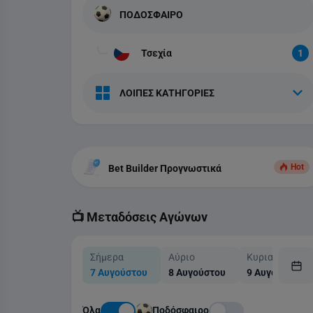
ΠΟΔΟΣΦΑΙΡΟ
Τσεχία
1
ΛΟΙΠΕΣ ΚΑΤΗΓΟΡΙΕΣ
Hot
Bet Builder Προγνωστικά
📺 Μεταδόσεις Αγώνων
Σήμερα
Αύριο
Κυριακή
7 Αυγούστου
8 Αυγούστου
9 Αυγούστου
Όλα
Ποδόσφαιρο