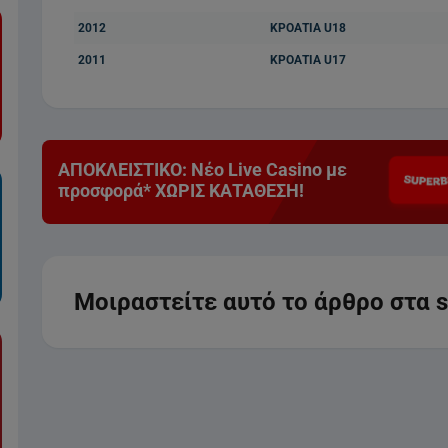
2012
ΚΡΟΑΤΙΑ U18
2011
ΚΡΟΑΤΙΑ U17
ΑΠΟΚΛΕΙΣΤΙΚΟ: Νέο Live Casino με
προσφορά* ΧΩΡΙΣ ΚΑΤΑΘΕΣΗ!
Μοιραστείτε αυτό το άρθρο στα s