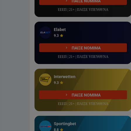
ΠΑΙΞΕ ΝΟΜΙΜΑ
ΕΕΕΠ | 21+ | ΠΑΙΞΕ ΥΠΕΥΘΥΝΑ
Elabet
9.3
ΠΑΙΞΕ ΝΟΜΙΜΑ
ΕΕΕΠ | 21+ | ΠΑΙΞΕ ΥΠΕΥΘΥΝΑ
Interwetten
9.3
ΠΑΙΞΕ ΝΟΜΙΜΑ
ΕΕΕΠ | 21+ | ΠΑΙΞΕ ΥΠΕΥΘΥΝΑ
Sportingbet
8.8