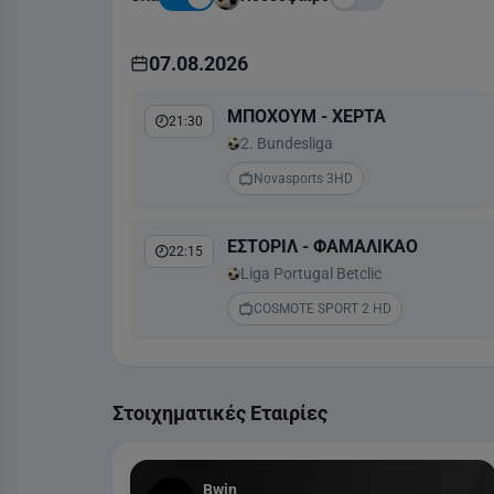
07.08.2026
ΜΠΟΧΟΥΜ - ΧΕΡΤΑ
21:30
2. Bundesliga
Novasports 3HD
ΕΣΤΟΡΙΛ - ΦΑΜΑΛΙΚΑΟ
22:15
Liga Portugal Betclic
COSMOTE SPORT 2 HD
Στοιχηματικές Εταιρίες
Bwin