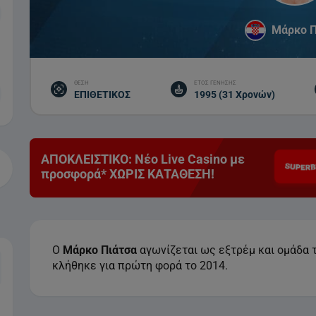
Μάρκο Π
ΘΕΣΗ
ΕΤΟΣ ΓΕΝΗΣΗΣ
ΕΠΙΘΕΤΙΚΟΣ
1995 (31 Χρονών)
ΑΠΟΚΛΕΙΣΤΙΚΟ: Νέο Live Casino με
προσφορά* ΧΩΡΙΣ ΚΑΤΑΘΕΣΗ!
O
Μάρκο Πιάτσα
αγωνίζεται ως εξτρέμ και ομάδα τ
Δευτέρα
Τρίτη
Τετάρτη
Πέμπτη
κλήθηκε για πρώτη φορά το 2014.
10 Αυγούστου
11 Αυγούστου
12 Αυγούστου
13 Αυγούστου