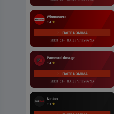
Winmasters
9.4
ΠΑΙΞΕ ΝΟΜΙΜΑ
ΕΕΕΠ | 21+ | ΠΑΙΞΕ ΥΠΕΥΘΥΝΑ
Pamestoixima.gr
9.4
ΠΑΙΞΕ ΝΟΜΙΜΑ
ΕΕΕΠ | 21+ | ΠΑΙΞΕ ΥΠΕΥΘΥΝΑ
Netbet
9.1