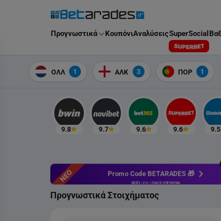
Στοίχημα
Προγνωστικά
Κουπόνι
Αναλύσεις
SuperSocial
Βαθ
1
3
1
ΟΛΛ
ΑΛΚ
ΠΟΡ
9.8
9.7
9.6
9.6
9.5
ΝΕΟ
Promo Code BETARADES 🎁
ΕΕΕΠ | 21+ | ΠΑΙΞΕ ΥΠΕΥΘΥΝΑ
Προγνωστικά Στοιχήματος