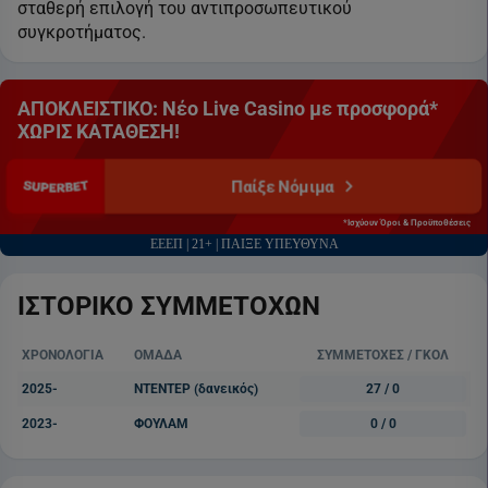
σταθερή επιλογή του αντιπροσωπευτικού
συγκροτήματος.
ΑΠΟΚΛΕΙΣΤΙΚΟ: Νέο Live Casino με προσφορά*
ΧΩΡΙΣ ΚΑΤΑΘΕΣΗ!
Παίξε Νόμιμα
*Ισχύουν Όροι & Προϋποθέσεις
ΕΕΕΠ | 21+ | ΠΑΙΞΕ ΥΠΕΥΘΥΝΑ
ΙΣΤΟΡΙΚΟ ΣΥΜΜΕΤΟΧΩΝ
ΧΡΟΝΟΛΟΓΙΑ
ΟΜΑΔΑ
ΣΥΜΜΕΤΟΧΕΣ / ΓΚΟΛ
2025-
ΝΤΕΝΤΕΡ (δανεικός)
27 / 0
2023-
ΦΟΥΛΑΜ
0 / 0