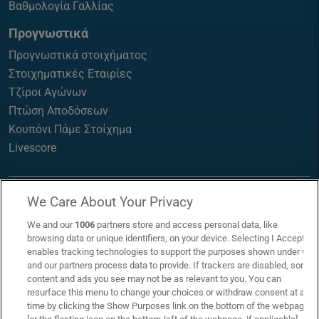
Βαθμολογία Γαλλίας
Προγνωστικά
Προγνωστικά στοιχήματος
Στοιχηματικές Εταιρίες
Τζίροι Αγώνων
Πτώση Αποδόσεων
Κουπόνι Πάμε Στοίχημα
Livescore
We Care About Your Privacy
We and our
1006
partners store and access personal data, like
browsing data or unique identifiers, on your device. Selecting I Accept
enables tracking technologies to support the purposes shown under we
and our partners process data to provide. If trackers are disabled, some
content and ads you see may not be as relevant to you. You can
resurface this menu to change your choices or withdraw consent at any
time by clicking the Show Purposes link on the bottom of the webpage