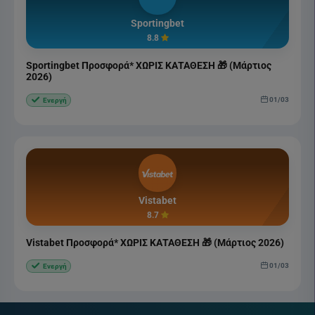
Sportingbet
8.8
Sportingbet Προσφορά* ΧΩΡΙΣ ΚΑΤΑΘΕΣΗ 🎁 (Μάρτιος
2026)
01/03
Ενεργή
Vistabet
8.7
Vistabet Προσφορά* ΧΩΡΙΣ ΚΑΤΑΘΕΣΗ 🎁 (Μάρτιος 2026)
01/03
Ενεργή