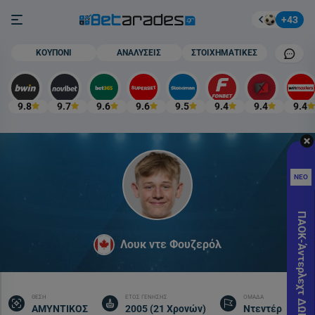
Στοίχημα
Burger button
+43
Mobile cham
ΚΟΥΠΟΝΙ
ΑΝΑΛΥΣΕΙΣ
ΣΤΟΙΧΗΜΑΤΙΚΕΣ
9.8
9.7
9.6
9.6
9.5
9.4
9.4
9.4
710
δώ
ΝΕΟ
ΟΛ
ΚΑ
ΠΑΟK-Άντερλεχτ ΔΩΡΕΑΝ* 🎁
Pr
Λουκ ντε Φουζερόλ
SU
Εγγ
Win
ΘΕΣΗ
ΕΤΟΣ ΓΕΝΗΣΗΣ
ΟΜΑΔΑ
ΜΟ
ΑΜΥΝΤΙΚΟΣ
2005 (21 Χρονών)
Ντεντέρ