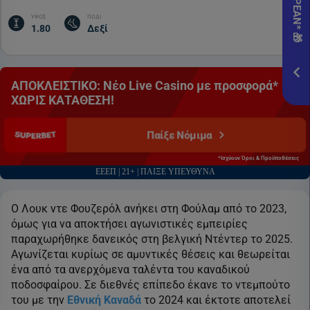
εδ
ΥΨΟΣ
ΠΟΔΙ
1.80
Δεξί
*Ισ
&
Πρ
ΑΠΟΚΛΕΙΣΤΙΚΟ: Νέο Live Casino με προσφορά*
ΕΓΓ
ΧΩΡΙΣ ΚΑΤΑΘΕΣΗ!
Παίξε Νόμιμα
*Ισχύουν Όροι & Προϋποθέσεις
ΕΕΕΠ | 21+ | ΠΑΙΞΕ ΥΠΕΥΘΥΝΑ
O Λουκ ντε Φουζερόλ ανήκει στη Φούλαμ από το 2023,
όμως για να αποκτήσει αγωνιστικές εμπειρίες
παραχωρήθηκε δανεικός στη βελγική Ντέντερ το 2025.
Αγωνίζεται κυρίως σε αμυντικές θέσεις και θεωρείται
ένα από τα ανερχόμενα ταλέντα του καναδικού
ποδοσφαίρου. Σε διεθνές επίπεδο έκανε το ντεμπούτο
του με την
Εθνική Καναδά
το 2024 και έκτοτε αποτελεί