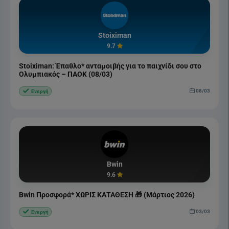
Stoiximan
9.7
Stoiximan: Έπαθλο* ανταμοιβής για το παιχνίδι σου στο
Ολυμπιακός – ΠΑΟΚ (08/03)
08/03
Ενεργή
Bwin
9.6
Bwin Προσφορά* ΧΩΡΙΣ ΚΑΤΑΘΕΣΗ 🎁 (Μάρτιος 2026)
03/03
Ενεργή