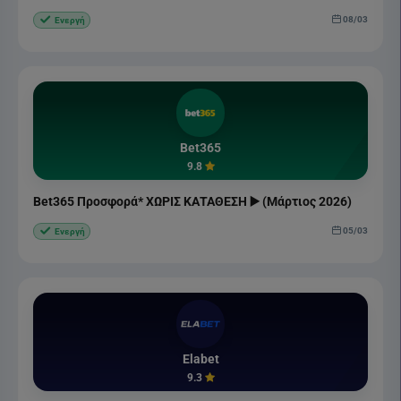
08/03
Ενεργή
Bet365
9.8
Bet365 Προσφορά* ΧΩΡΙΣ ΚΑΤΑΘΕΣΗ ▶️ (Μάρτιος 2026)
05/03
Ενεργή
Elabet
9.3