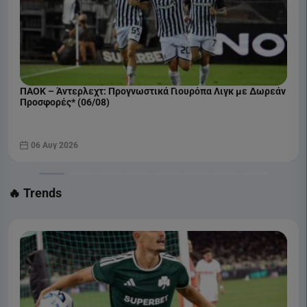
ΠΑΟΚ – Άντερλεχτ: Προγνωστικά Γιουρόπα Λιγκ με Δωρεάν
Προσφορές* (06/08)
06 Αυγ 2026
🔥 Trends