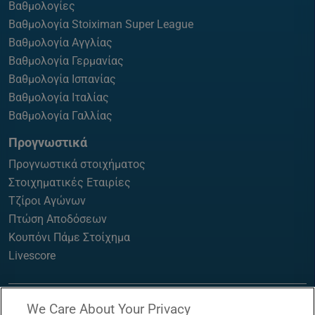
Βαθμολογίες
Βαθμολογία Stoiximan Super League
Βαθμολογία Αγγλίας
Βαθμολογία Γερμανίας
Βαθμολογία Ισπανίας
Βαθμολογία Ιταλίας
Βαθμολογία Γαλλίας
Προγνωστικά
Προγνωστικά στοιχήματος
Στοιχηματικές Εταιρίες
Τζίροι Αγώνων
Πτώση Αποδόσεων
Κουπόνι Πάμε Στοίχημα
Livescore
We Care About Your Privacy