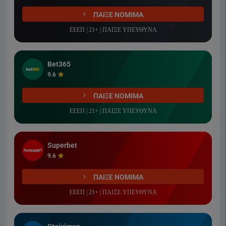
ΠΑΙΞΕ ΝΟΜΙΜΑ
ΕΕΕΠ | 21+ | ΠΑΙΞΕ ΥΠΕΥΘΥΝΑ
Bet365
9.6
ΠΑΙΞΕ ΝΟΜΙΜΑ
ΕΕΕΠ | 21+ | ΠΑΙΞΕ ΥΠΕΥΘΥΝΑ
Superbet
9.6
ΠΑΙΞΕ ΝΟΜΙΜΑ
ΕΕΕΠ | 21+ | ΠΑΙΞΕ ΥΠΕΥΘΥΝΑ