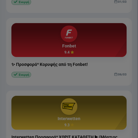
01/03
Ενεργή
Fonbet
9.4
✨ Προσφορά* Κορυφής από τη Fonbet!
06/03
Ενεργή
Interwetten
9.3
Interwetten Προσφορά* ΧΩΡΙΣ ΚΑΤΑΘΕΣΗ ▶️ (Μάρτιος