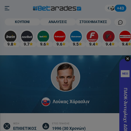
Στοίχημα
Burger button
+43
Mobile cham
ΚΟΥΠΟΝΙ
ΑΝΑΛΥΣΕΙΣ
ΣΤΟΙΧΗΜΑΤΙΚΕΣ
9.8
9.7
9.6
9.6
9.5
9.4
9.4
9.4
710
δώ
ΝΕΟ
ΟΛ
ΚΑ
ΠΑΟK-Άντερλεχτ ΔΩΡΕΑΝ* 🎁
Pr
Λούκας Χάρασλιν
SU
Εγγ
Win
ΘΕΣΗ
ΕΤΟΣ ΓΕΝΗΣΗΣ
ΜΟ
ΕΠΙΘΕΤΙΚΟΣ
1996 (30 Χρονών)