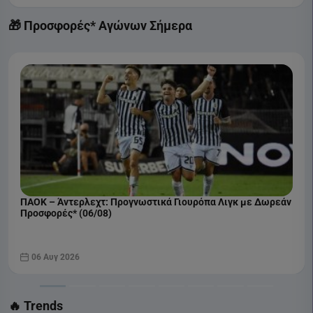
🎁 Προσφορές* Αγώνων Σήμερα
ΠΑΟΚ – Άντερλεχτ: Προγνωστικά Γιουρόπα Λιγκ με Δωρεάν
Προσφορές* (06/08)
06 Αυγ 2026
🔥 Trends