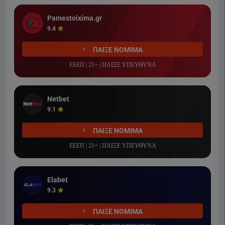
Pamestoixima.gr
9.4
ΠΑΙΞΕ ΝΟΜΙΜΑ
ΕΕΕΠ | 21+ | ΠΑΙΞΕ ΥΠΕΥΘΥΝΑ
Netbet
9.1
ΠΑΙΞΕ ΝΟΜΙΜΑ
ΕΕΕΠ | 21+ | ΠΑΙΞΕ ΥΠΕΥΘΥΝΑ
Elabet
9.3
ΠΑΙΞΕ ΝΟΜΙΜΑ