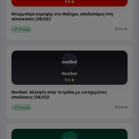
9.4
Ντερμπάρα κορυφής στο Φάληρο, αποδοσάρες στη
winmasters (08/03)!
08/03
Ενεργή
Novibet
9.5
Novibet: Αλλαγές στην τετράδα με ενισχυμένες
αποδόσεις (08/03)!
08/03
Ενεργή