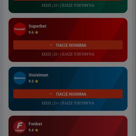
ΕΕΕΠ | 21+ | ΠΑΙΞΕ ΥΠΕΥΘΥΝΑ
Superbet
9.6
ΠΑΙΞΕ ΝΟΜΙΜΑ
ΕΕΕΠ | 21+ | ΠΑΙΞΕ ΥΠΕΥΘΥΝΑ
Stoiximan
9.5
ΠΑΙΞΕ ΝΟΜΙΜΑ
ΕΕΕΠ | 21+ | ΠΑΙΞΕ ΥΠΕΥΘΥΝΑ
Fonbet
9.4