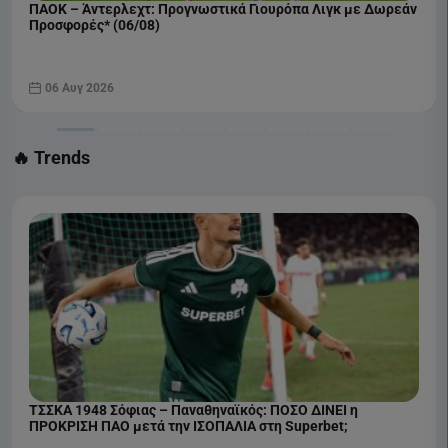
ΠΑΟΚ – Άντερλεχτ: Προγνωστικά Γιουρόπα Λιγκ με Δωρεάν
Προσφορές* (06/08)
06 Αυγ 2026
🔥 Trends
ΤΣΣΚΑ 1948 Σόφιας – Παναθηναϊκός: ΠΟΣΟ ΔΙΝΕΙ η
ΠΡΟΚΡΙΣΗ ΠΑΟ μετά την ΙΣΟΠΑΛΙΑ στη Superbet;