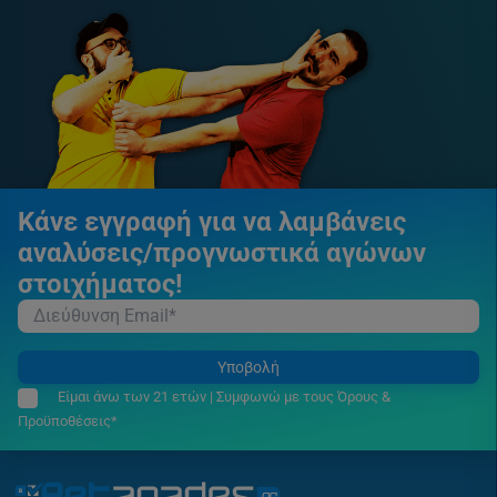
Κάνε εγγραφή για να λαμβάνεις
αναλύσεις/προγνωστικά αγώνων
στοιχήματος!
Υποβολή
Είμαι άνω των 21 ετών | Συμφωνώ με τους Όρους &
Προϋποθέσεις*