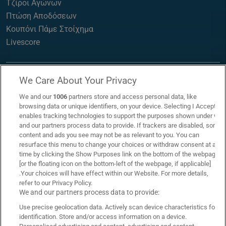
Τζίροι Αγώνων
Πτώση Αποδόσεων
Κουπόνι Πάμε Στοίχημα
Livescore
We Care About Your Privacy
We and our
1006
partners store and access personal data, like
browsing data or unique identifiers, on your device. Selecting I Accept
enables tracking technologies to support the purposes shown under we
and our partners process data to provide. If trackers are disabled, some
content and ads you see may not be as relevant to you. You can
resurface this menu to change your choices or withdraw consent at any
time by clicking the Show Purposes link on the bottom of the webpage
[or the floating icon on the bottom-left of the webpage, if applicable]
.Your choices will have effect within our Website. For more details,
refer to our Privacy Policy.
Επικοινωνία
Links
We and our partners process data to provide:
Use precise geolocation data. Actively scan device characteristics for
Όροι Χρήσης
Πολιτική Απορρήτου
identification. Store and/or access information on a device.