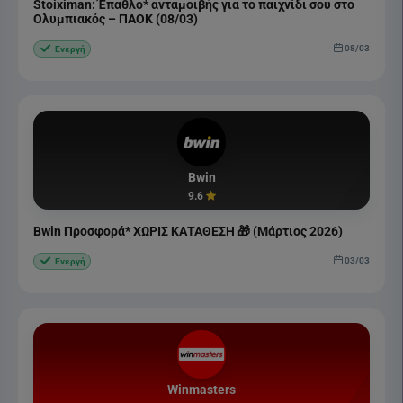
Stoiximan: Έπαθλο* ανταμοιβής για το παιχνίδι σου στο
Ολυμπιακός – ΠΑΟΚ (08/03)
08/03
Ενεργή
Bwin
9.6
Bwin Προσφορά* ΧΩΡΙΣ ΚΑΤΑΘΕΣΗ 🎁 (Μάρτιος 2026)
03/03
Ενεργή
Winmasters