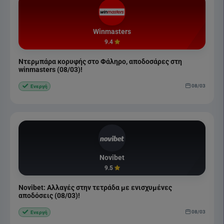
Winmasters
9.4
Ντερμπάρα κορυφής στο Φάληρο, αποδοσάρες στη
winmasters (08/03)!
08/03
Ενεργή
Novibet
9.5
Novibet: Αλλαγές στην τετράδα με ενισχυμένες
αποδόσεις (08/03)!
08/03
Ενεργή