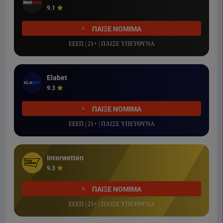
9.1
ΠΑΙΞΕ ΝΟΜΙΜΑ
ΕΕΕΠ | 21+ | ΠΑΙΞΕ ΥΠΕΥΘΥΝΑ
Elabet
9.3
ΠΑΙΞΕ ΝΟΜΙΜΑ
ΕΕΕΠ | 21+ | ΠΑΙΞΕ ΥΠΕΥΘΥΝΑ
Interwetten
9.3
ΠΑΙΞΕ ΝΟΜΙΜΑ
ΕΕΕΠ | 21+ | ΠΑΙΞΕ ΥΠΕΥΘΥΝΑ