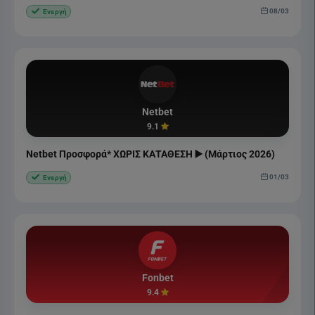
08/03
Ενεργή
Netbet
9.1
Netbet Προσφορά* ΧΩΡΙΣ ΚΑΤΑΘΕΣΗ ▶️ (Μάρτιος 2026)
01/03
Ενεργή
Fonbet
9.4