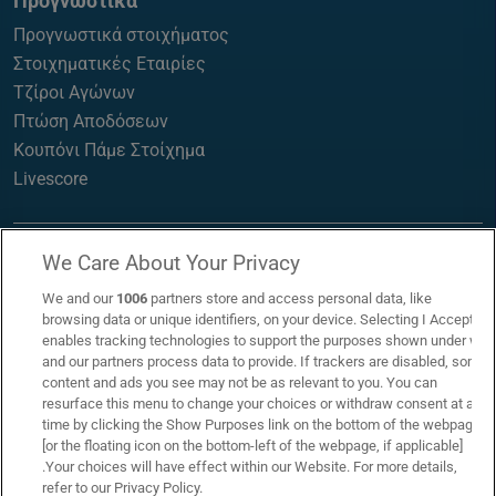
Προγνωστικά
Προγνωστικά στοιχήματος
Στοιχηματικές Εταιρίες
Τζίροι Αγώνων
Πτώση Αποδόσεων
Κουπόνι Πάμε Στοίχημα
Livescore
We Care About Your Privacy
We and our
1006
partners store and access personal data, like
browsing data or unique identifiers, on your device. Selecting I Accept
enables tracking technologies to support the purposes shown under we
and our partners process data to provide. If trackers are disabled, some
content and ads you see may not be as relevant to you. You can
resurface this menu to change your choices or withdraw consent at any
time by clicking the Show Purposes link on the bottom of the webpage
[or the floating icon on the bottom-left of the webpage, if applicable]
.Your choices will have effect within our Website. For more details,
refer to our Privacy Policy.