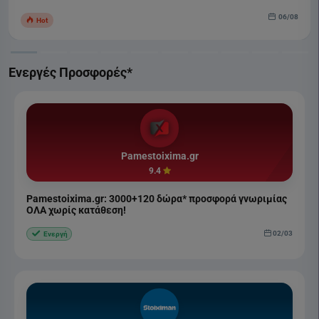
06/08
Hot
Ενεργές Προσφορές*
Pamestoixima.gr
9.4
Pamestoixima.gr: 3000+120 δώρα* προσφορά γνωριμίας
ΟΛΑ χωρίς κατάθεση!
02/03
Ενεργή