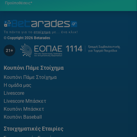
Προϋποθέσεις*
© Copyright 2026 Betarades
21+
Κουπόνι Πάμε Στοίχημα
Κουπόνι Πάμε Στοίχημα
Η ομάδα μας
Livescore
Livescore Μπάσκετ
Κουπόνι Μπάσκετ
Κουπόνι Baseball
Στοιχηματικές Εταιρίες