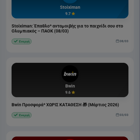
Stoiximan
9.7
Stoiximan: Έπαθλο* ανταμοιβής για το παιχνίδι σου στο
Ολυμπιακός – ΠΑΟΚ (08/03)
08/03
Ενεργή
Bwin
9.6
Bwin Προσφορά* ΧΩΡΙΣ ΚΑΤΑΘΕΣΗ 🎁 (Μάρτιος 2026)
03/03
Ενεργή