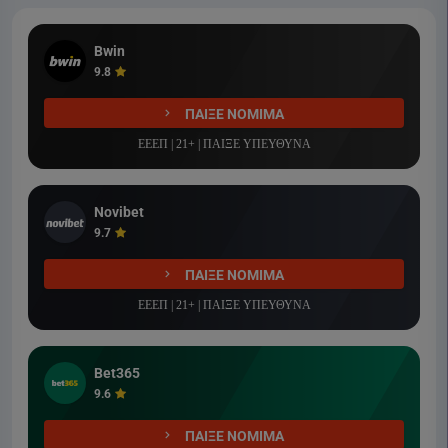
Bwin
9.8
ΠΑΙΞΕ ΝΟΜΙΜΑ
ΕΕΕΠ | 21+ | ΠΑΙΞΕ ΥΠΕΥΘΥΝΑ
Novibet
9.7
ΠΑΙΞΕ ΝΟΜΙΜΑ
ΕΕΕΠ | 21+ | ΠΑΙΞΕ ΥΠΕΥΘΥΝΑ
Bet365
9.6
ΠΑΙΞΕ ΝΟΜΙΜΑ