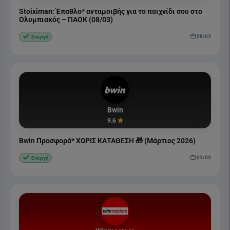
Stoiximan: Έπαθλο* ανταμοιβής για το παιχνίδι σου στο
Ολυμπιακός – ΠΑΟΚ (08/03)
08/03
Ενεργή
Bwin
9.6
Bwin Προσφορά* ΧΩΡΙΣ ΚΑΤΑΘΕΣΗ 🎁 (Μάρτιος 2026)
03/03
Ενεργή