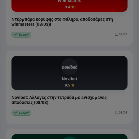
Winmasters
9.4
Ντερμπάρα κορυφής στο Φάληρο, αποδοσάρες στη
winmasters (08/03)!
08/03
Ενεργή
Novibet
9.5
Novibet: Αλλαγές στην τετράδα με ενισχυμένες
αποδόσεις (08/03)!
08/03
Ενεργή