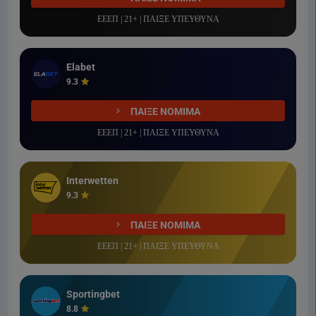
ΕΕΕΠ | 21+ | ΠΑΙΞΕ ΥΠΕΥΘΥΝΑ
Elabet
9.3
ΠΑΙΞΕ ΝΟΜΙΜΑ
ΕΕΕΠ | 21+ | ΠΑΙΞΕ ΥΠΕΥΘΥΝΑ
Interwetten
9.3
ΠΑΙΞΕ ΝΟΜΙΜΑ
ΕΕΕΠ | 21+ | ΠΑΙΞΕ ΥΠΕΥΘΥΝΑ
Sportingbet
8.8