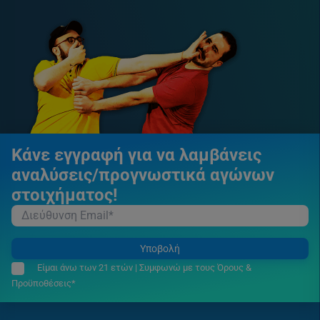
Κάνε εγγραφή για να λαμβάνεις
αναλύσεις/προγνωστικά αγώνων
στοιχήματος!
Υποβολή
Είμαι άνω των 21 ετών | Συμφωνώ με τους Όρους &
Προϋποθέσεις*