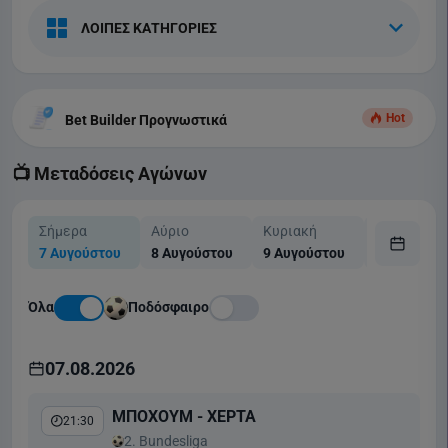
ΛΟΙΠΕΣ ΚΑΤΗΓΟΡΙΕΣ
Hot
Bet Builder Προγνωστικά
📺 Μεταδόσεις Αγώνων
Σήμερα
Αύριο
Κυριακή
Δευτέρα
7 Αυγούστου
8 Αυγούστου
9 Αυγούστου
10 Αυγούσ
Όλα
Ποδόσφαιρο
07.08.2026
ΜΠΟΧΟΥΜ - ΧΕΡΤΑ
21:30
2. Bundesliga