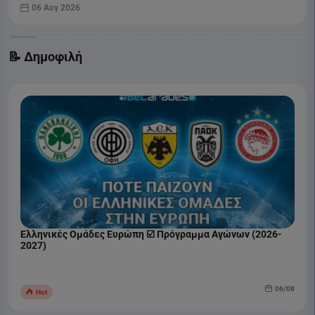
06 Αυγ 2026
📝 Δημοφιλή
Ελληνικές Ομάδες Ευρώπη ☑️ Πρόγραμμα Αγώνων (2026-
2027)
06/08
Hot