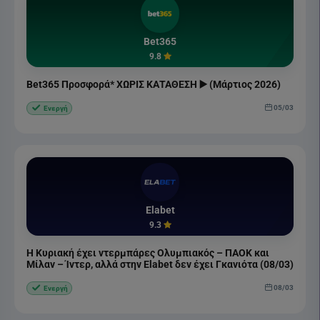
Bet365
9.8
Bet365 Προσφορά* ΧΩΡΙΣ ΚΑΤΑΘΕΣΗ ▶️ (Μάρτιος 2026)
05/03
Ενεργή
Elabet
9.3
Η Κυριακή έχει ντερμπάρες Ολυμπιακός – ΠΑΟΚ και
Μίλαν – Ίντερ, αλλά στην Elabet δεν έχει Γκανιότα (08/03)
08/03
Ενεργή