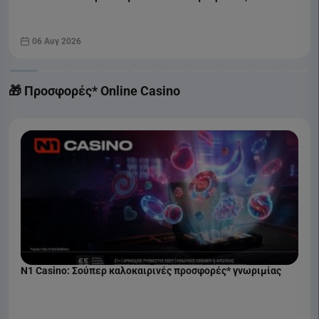
06 Αυγ 2026
🎁 Προσφορές* Online Casino
N1 Casino: Σούπερ καλοκαιρινές προσφορές* γνωριμίας