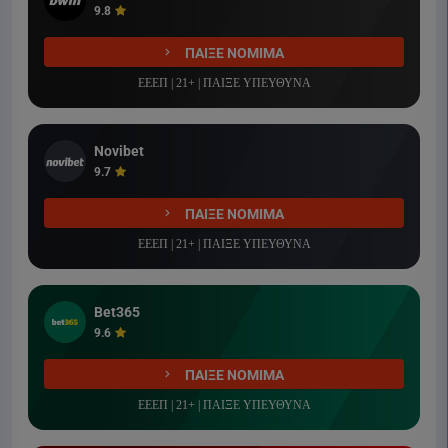
9.8
ΠΑΙΞΕ ΝΟΜΙΜΑ
ΕΕΕΠ | 21+ | ΠΑΙΞΕ ΥΠΕΥΘΥΝΑ
Novibet
9.7
ΠΑΙΞΕ ΝΟΜΙΜΑ
ΕΕΕΠ | 21+ | ΠΑΙΞΕ ΥΠΕΥΘΥΝΑ
Bet365
9.6
ΠΑΙΞΕ ΝΟΜΙΜΑ
ΕΕΕΠ | 21+ | ΠΑΙΞΕ ΥΠΕΥΘΥΝΑ