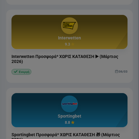
Interwetten
9.3
Interwetten Προσφορά* ΧΩΡΙΣ ΚΑΤΑΘΕΣΗ ▶️ (Μάρτιος
2026)
06/03
Ενεργή
Sportingbet
8.8
Sportingbet Προσφορά* ΧΩΡΙΣ ΚΑΤΑΘΕΣΗ 🎁 (Μάρτιος