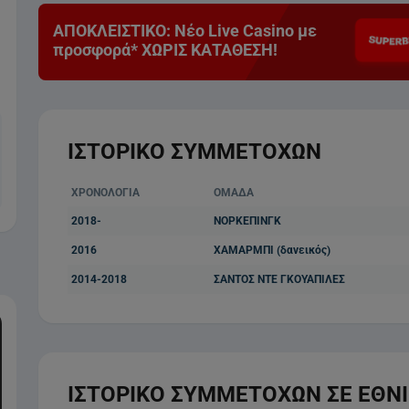
ΑΠΟΚΛΕΙΣΤΙΚΟ: Νέο Live Casino με
προσφορά* ΧΩΡΙΣ ΚΑΤΑΘΕΣΗ!
ΙΣΤΟΡΙΚΟ ΣΥΜΜΕΤΟΧΩΝ
ΧΡΟΝΟΛΟΓΙΑ
ΟΜΑΔΑ
2018-
ΝΟΡΚΕΠΙΝΓΚ
2016
ΧΑΜΑΡΜΠΙ (δανεικός)
2014-2018
ΣΑΝΤΟΣ ΝΤΕ ΓΚΟΥΑΠΙΛΕΣ
ΙΣΤΟΡΙΚΟ ΣΥΜΜΕΤΟΧΩΝ ΣΕ ΕΘΝ