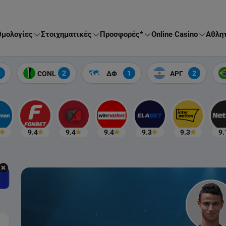
μολογίες
Στοιχηματικές
Προσφορές*
Online Casino
Αθλητ
1
2
1
2
CONL
ΔΦ
ΑΡΓ
9.4
9.4
9.4
9.3
9.3
9.