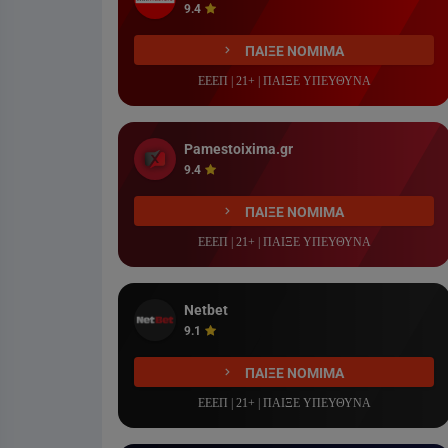
9.4
ΠΑΙΞΕ ΝΟΜΙΜΑ
ΕΕΕΠ | 21+ | ΠΑΙΞΕ ΥΠΕΥΘΥΝΑ
Pamestoixima.gr
9.4
ΠΑΙΞΕ ΝΟΜΙΜΑ
ΕΕΕΠ | 21+ | ΠΑΙΞΕ ΥΠΕΥΘΥΝΑ
Netbet
9.1
ΠΑΙΞΕ ΝΟΜΙΜΑ
ΕΕΕΠ | 21+ | ΠΑΙΞΕ ΥΠΕΥΘΥΝΑ