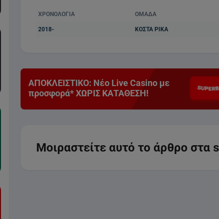
ΧΡΟΝΟΛΟΓΙΑ
ΟΜΑΔΑ
2018-
ΚΟΣΤΑ ΡΙΚΑ
ΑΠΟΚΛΕΙΣΤΙΚΟ: Νέο Live Casino με
προσφορά* ΧΩΡΙΣ ΚΑΤΑΘΕΣΗ!
Μοιραστείτε αυτό το άρθρο στα s