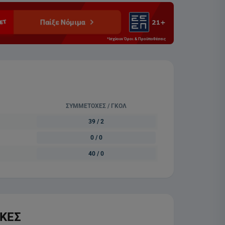
Παίξε Νόμιμα
*Ισχύουν Όροι & Προϋποθέσεις
ΣΥΜΜΕΤΟΧΕΣ / ΓΚΟΛ
39 / 2
0 / 0
40 / 0
ΙΚΕΣ