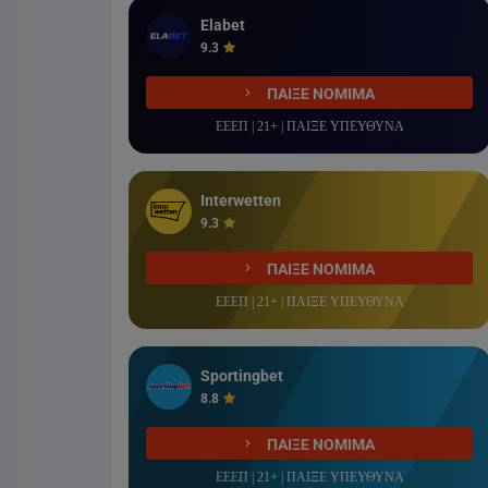
Elabet
9.3
ΠΑΙΞΕ ΝΟΜΙΜΑ
ΕΕΕΠ | 21+ | ΠΑΙΞΕ ΥΠΕΥΘΥΝΑ
Interwetten
9.3
ΠΑΙΞΕ ΝΟΜΙΜΑ
ΕΕΕΠ | 21+ | ΠΑΙΞΕ ΥΠΕΥΘΥΝΑ
Sportingbet
8.8
ΠΑΙΞΕ ΝΟΜΙΜΑ
ΕΕΕΠ | 21+ | ΠΑΙΞΕ ΥΠΕΥΘΥΝΑ