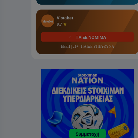
Vistabet
8.7
ΠΑΙΞΕ ΝΟΜΙΜΑ
ΕΕΕΠ | 21+ | ΠΑΙΞΕ ΥΠΕΥΘΥΝΑ