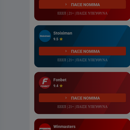
ΠΑΙΞΕ ΝΟΜΙΜΑ
ΕΕΕΠ | 21+ | ΠΑΙΞΕ ΥΠΕΥΘΥΝΑ
Stoiximan
9.5
ΠΑΙΞΕ ΝΟΜΙΜΑ
ΕΕΕΠ | 21+ | ΠΑΙΞΕ ΥΠΕΥΘΥΝΑ
Fonbet
9.4
ΠΑΙΞΕ ΝΟΜΙΜΑ
ΕΕΕΠ | 21+ | ΠΑΙΞΕ ΥΠΕΥΘΥΝΑ
Winmasters