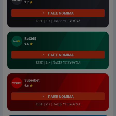
9.7
ΠΑΙΞΕ ΝΟΜΙΜΑ
ΕΕΕΠ | 21+ | ΠΑΙΞΕ ΥΠΕΥΘΥΝΑ
Bet365
9.6
ΠΑΙΞΕ ΝΟΜΙΜΑ
ΕΕΕΠ | 21+ | ΠΑΙΞΕ ΥΠΕΥΘΥΝΑ
Superbet
9.6
ΠΑΙΞΕ ΝΟΜΙΜΑ
ΕΕΕΠ | 21+ | ΠΑΙΞΕ ΥΠΕΥΘΥΝΑ