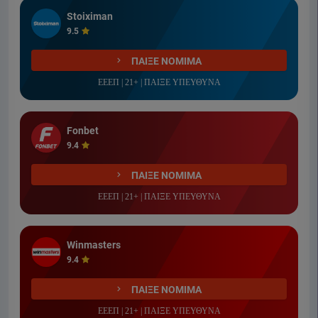
Stoiximan
9.5
ΠΑΙΞΕ ΝΟΜΙΜΑ
ΕΕΕΠ | 21+ | ΠΑΙΞΕ ΥΠΕΥΘΥΝΑ
Fonbet
9.4
ΠΑΙΞΕ ΝΟΜΙΜΑ
ΕΕΕΠ | 21+ | ΠΑΙΞΕ ΥΠΕΥΘΥΝΑ
Winmasters
9.4
ΠΑΙΞΕ ΝΟΜΙΜΑ
ΕΕΕΠ | 21+ | ΠΑΙΞΕ ΥΠΕΥΘΥΝΑ