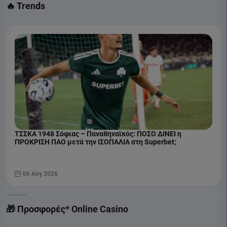
🔥 Trends
ΤΣΣΚΑ 1948 Σόφιας – Παναθηναϊκός: ΠΟΣΟ ΔΙΝΕΙ η
ΠΡΟΚΡΙΣΗ ΠΑΟ μετά την ΙΣΟΠΑΛΙΑ στη Superbet;
06 Αυγ 2026
🎁 Προσφορές* Online Casino