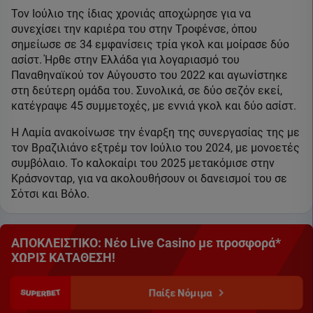
Τον Ιούλιο της ίδιας χρονιάς αποχώρησε για να
συνεχίσει την καριέρα του στην Τροφένσε, όπου
σημείωσε σε 34 εμφανίσεις τρία γκολ και μοίρασε δύο
ασίστ. Ήρθε στην Ελλάδα για λογαριασμό του
Παναθηναϊκού τον Αύγουστο του 2022 και αγωνίστηκε
στη δεύτερη ομάδα του. Συνολικά, σε δύο σεζόν εκεί,
κατέγραψε 45 συμμετοχές, με εννιά γκολ και δύο ασίστ.
Η Λαμία ανακοίνωσε την έναρξη της συνεργασίας της με
τον Βραζιλιάνο εξτρέμ τον Ιούλιο του 2024, με μονοετές
συμβόλαιο. Το καλοκαίρι του 2025 μετακόμισε στην
Κράσνονταρ, για να ακολουθήσουν οι δανεισμοί του σε
Σότσι και Βόλο.
ΑΠΟΚΛΕΙΣΤΙΚΟ: Νέο Live Casino με προσφορά*
ΧΩΡΙΣ ΚΑΤΑΘΕΣΗ!
Παίξε Νόμιμα