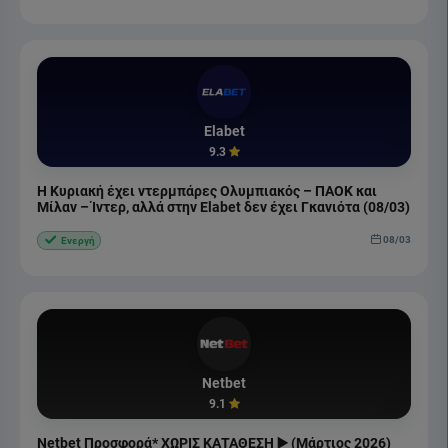
Elabet
9.3
Η Κυριακή έχει ντερμπάρες Ολυμπιακός – ΠΑΟΚ και
Μίλαν – Ίντερ, αλλά στην Elabet δεν έχει Γκανιότα (08/03)
08/03
Ενεργή
Netbet
9.1
Netbet Προσφορά* ΧΩΡΙΣ ΚΑΤΑΘΕΣΗ ▶️ (Μάρτιος 2026)