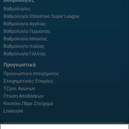
Βαθμολογίες
Βαθμολογία Stoiximan Super League
Βαθμολογία Αγγλίας
Βαθμολογία Γερμανίας
Βαθμολογία Ισπανίας
Βαθμολογία Ιταλίας
Βαθμολογία Γαλλίας
Προγνωστικά
Προγνωστικά στοιχήματος
Στοιχηματικές Εταιρίες
Τζίροι Αγώνων
Πτώση Αποδόσεων
Κουπόνι Πάμε Στοίχημα
Livescore