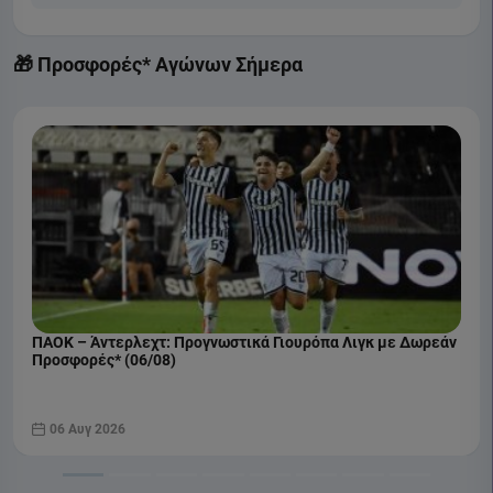
🎁 Προσφορές* Αγώνων Σήμερα
ΠΑΟΚ – Άντερλεχτ: Προγνωστικά Γιουρόπα Λιγκ με Δωρεάν
Προσφορές* (06/08)
06 Αυγ 2026