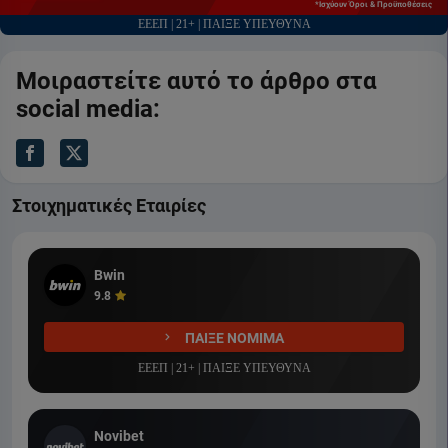
*Ισχύουν Όροι & Προϋποθέσεις
ΕΕΕΠ | 21+ | ΠΑΙΞΕ ΥΠΕΥΘΥΝΑ
Μοιραστείτε αυτό το άρθρο στα
social media:
Στοιχηματικές Εταιρίες
Bwin
9.8
ΠΑΙΞΕ ΝΟΜΙΜΑ
ΕΕΕΠ | 21+ | ΠΑΙΞΕ ΥΠΕΥΘΥΝΑ
Novibet