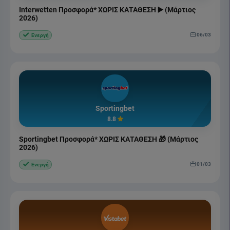
Interwetten Προσφορά* ΧΩΡΙΣ ΚΑΤΑΘΕΣΗ ▶️ (Μάρτιος
2026)
06/03
Ενεργή
Sportingbet
8.8
Sportingbet Προσφορά* ΧΩΡΙΣ ΚΑΤΑΘΕΣΗ 🎁 (Μάρτιος
2026)
01/03
Ενεργή