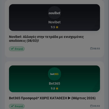
Novibet
9.5
Novibet: Αλλαγές στην τετράδα με ενισχυμένες
αποδόσεις (08/03)!
08/03
Ενεργή
Bet365
9.8
Bet365 Προσφορά* ΧΩΡΙΣ ΚΑΤΑΘΕΣΗ ▶️ (Μάρτιος 2026)
05/03
Ενεργή