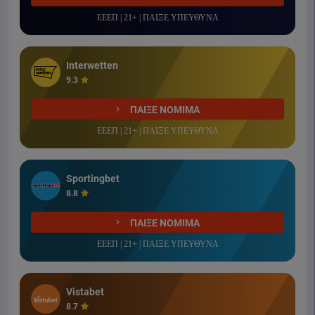
ΕΕΕΠ | 21+ | ΠΑΙΞΕ ΥΠΕΥΘΥΝΑ
Interwetten
9.3
ΠΑΙΞΕ ΝΟΜΙΜΑ
ΕΕΕΠ | 21+ | ΠΑΙΞΕ ΥΠΕΥΘΥΝΑ
Sportingbet
8.8
ΠΑΙΞΕ ΝΟΜΙΜΑ
ΕΕΕΠ | 21+ | ΠΑΙΞΕ ΥΠΕΥΘΥΝΑ
Vistabet
8.7