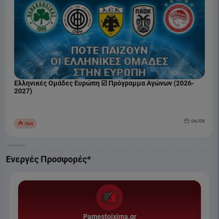
Ελληνικές Ομάδες Ευρώπη ☑️ Πρόγραμμα Αγώνων (2026-
2027)
06/08
Hot
Ενεργές Προσφορές*
Pamestoixima.gr