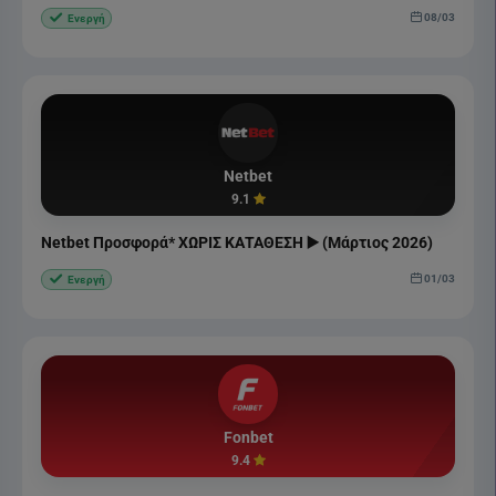
08/03
Ενεργή
Netbet
9.1
Netbet Προσφορά* ΧΩΡΙΣ ΚΑΤΑΘΕΣΗ ▶️ (Μάρτιος 2026)
01/03
Ενεργή
Fonbet
9.4