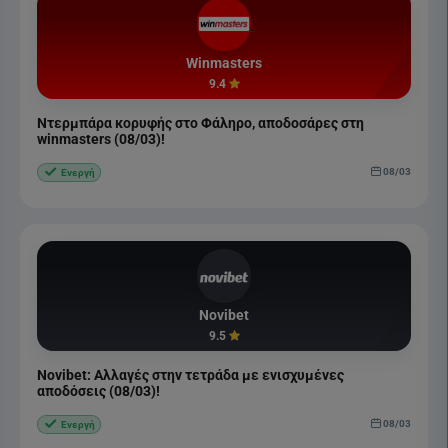
Winmasters
9.4
Ντερμπάρα κορυφής στο Φάληρο, αποδοσάρες στη
winmasters (08/03)!
08/03
Ενεργή
Novibet
9.5
Novibet: Αλλαγές στην τετράδα με ενισχυμένες
αποδόσεις (08/03)!
08/03
Ενεργή