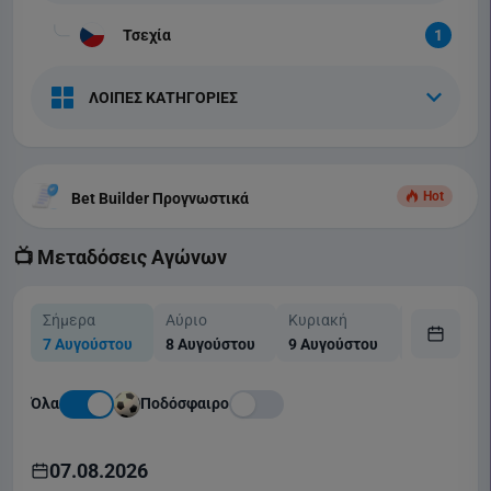
Τσεχία
1
ΛΟΙΠΕΣ ΚΑΤΗΓΟΡΙΕΣ
Hot
Bet Builder Προγνωστικά
📺 Μεταδόσεις Αγώνων
Σήμερα
Αύριο
Κυριακή
Δευτέρα
7 Αυγούστου
8 Αυγούστου
9 Αυγούστου
10 Αυγούσ
Όλα
Ποδόσφαιρο
07.08.2026