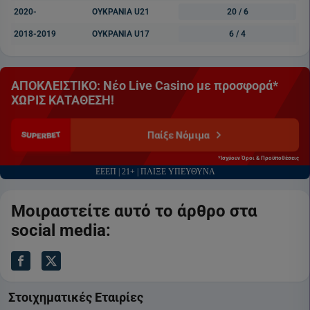
2020-
ΟΥΚΡΑΝΙΑ U21
20 / 6
2018-2019
ΟΥΚΡΑΝΙΑ U17
6 / 4
ΑΠΟΚΛΕΙΣΤΙΚΟ: Νέο Live Casino με προσφορά*
ΧΩΡΙΣ ΚΑΤΑΘΕΣΗ!
Παίξε Νόμιμα
*Ισχύουν Όροι & Προϋποθέσεις
ΕΕΕΠ | 21+ | ΠΑΙΞΕ ΥΠΕΥΘΥΝΑ
Μοιραστείτε αυτό το άρθρο στα
social media:
Στοιχηματικές Εταιρίες