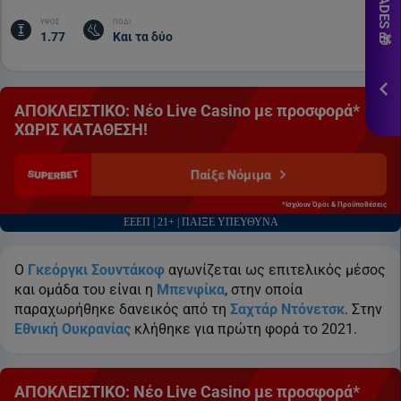
εδ
ΥΨΟΣ
ΠΟΔΙ
1.77
Και τα δύο
*Ισ
&
Πρ
ΑΠΟΚΛΕΙΣΤΙΚΟ: Νέο Live Casino με προσφορά*
ΕΓΓ
ΧΩΡΙΣ ΚΑΤΑΘΕΣΗ!
Παίξε Νόμιμα
*Ισχύουν Όροι & Προϋποθέσεις
ΕΕΕΠ | 21+ | ΠΑΙΞΕ ΥΠΕΥΘΥΝΑ
Ο
Γκεόργκι Σουντάκοφ
αγωνίζεται ως επιτελικός μέσος
και ομάδα του είναι η
Μπενφίκα
, στην οποία
παραχωρήθηκε δανεικός από τη
Σαχτάρ Ντόνετσκ
. Στην
Εθνική Ουκρανίας
κλήθηκε για πρώτη φορά το 2021.
ΑΠΟΚΛΕΙΣΤΙΚΟ: Νέο Live Casino με προσφορά*