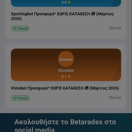
8.8
Sportingbet Προσφορά* ΧΩΡΙΣ ΚΑΤΑΘΕΣΗ 🎁 (Μάρτιος
2026)
01/03
Ενεργή
Vistabet
8.7
Vistabet Προσφορά* ΧΩΡΙΣ ΚΑΤΑΘΕΣΗ 🎁 (Μάρτιος 2026)
01/03
Ενεργή
Ακολουθήστε το Betarades στα
social media