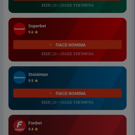
ΕΕΕΠ | 21+ | ΠΑΙΞΕ ΥΠΕΥΘΥΝΑ
Superbet
9.6
ΠΑΙΞΕ ΝΟΜΙΜΑ
ΕΕΕΠ | 21+ | ΠΑΙΞΕ ΥΠΕΥΘΥΝΑ
Stoiximan
9.5
ΠΑΙΞΕ ΝΟΜΙΜΑ
ΕΕΕΠ | 21+ | ΠΑΙΞΕ ΥΠΕΥΘΥΝΑ
Fonbet
9.4