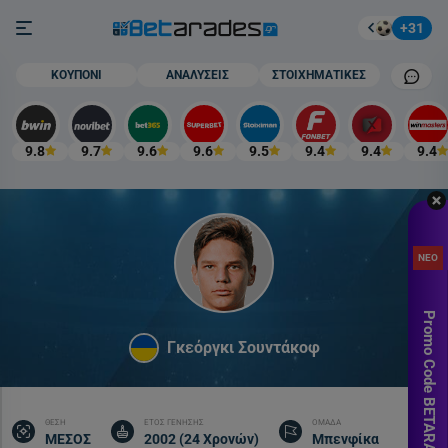
Στοίχημα
Burger button
+31
Mobile cham
ΚΟΥΠΟΝΙ
ΑΝΑΛΥΣΕΙΣ
ΣΤΟΙΧΗΜΑΤΙΚΕΣ
9.8
9.7
9.6
9.6
9.5
9.4
9.4
9.4
710
δώ
ΝΕΟ
ΟΛ
ΚΑ
Promo Code BETARADES 🎁
Pr
Γκεόργκι Σουντάκοφ
SU
Εγγ
Win
ΘΕΣΗ
ΕΤΟΣ ΓΕΝΗΣΗΣ
ΟΜΑΔΑ
ΜΟ
ΜΕΣΟΣ
2002 (24 Χρονών)
Μπενφίκα