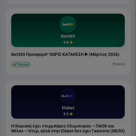
Bet365
9.8
Bet365 Προσφορά* ΧΩΡΙΣ ΚΑΤΑΘΕΣΗ ▶️ (Μάρτιος 2026)
05/03
Ενεργή
Elabet
9.3
Η Κυριακή έχει ντερμπάρες Ολυμπιακός – ΠΑΟΚ και
Μίλαν – Ίντερ, αλλά στην Elabet δεν έχει Γκανιότα (08/03)