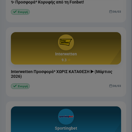
✨ Προσφορά* Κορυφής από τη Fonbet!
06/03
Ενεργή
Interwetten
9.3
Interwetten Προσφορά* ΧΩΡΙΣ ΚΑΤΑΘΕΣΗ ▶️ (Μάρτιος
2026)
06/03
Ενεργή
Sportingbet