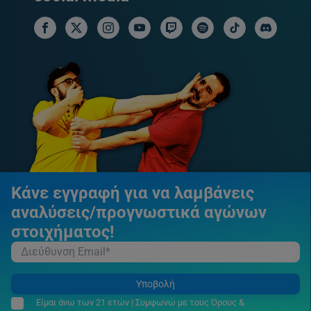
facebook social link
x social link
instagram social link
youtube social link
twitch social link
spotify social link
tiktok social link
discord soci
Κάνε εγγραφή για να λαμβάνεις
αναλύσεις/προγνωστικά αγώνων
στοιχήματος!
Υποβολή
Είμαι άνω των 21 ετών | Συμφωνώ με τους Όρους &