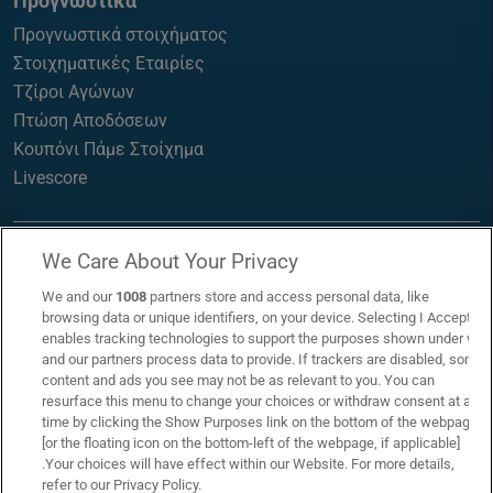
Προγνωστικά
Προγνωστικά στοιχήματος
Στοιχηματικές Εταιρίες
Τζίροι Αγώνων
Πτώση Αποδόσεων
Κουπόνι Πάμε Στοίχημα
Livescore
We Care About Your Privacy
We and our
1008
partners store and access personal data, like
browsing data or unique identifiers, on your device. Selecting I Accept
enables tracking technologies to support the purposes shown under we
and our partners process data to provide. If trackers are disabled, some
content and ads you see may not be as relevant to you. You can
resurface this menu to change your choices or withdraw consent at any
time by clicking the Show Purposes link on the bottom of the webpage
[or the floating icon on the bottom-left of the webpage, if applicable]
.Your choices will have effect within our Website. For more details,
refer to our Privacy Policy.