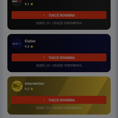
9.1
ΠΑΙΞΕ ΝΟΜΙΜΑ
ΕΕΕΠ | 21+ | ΠΑΙΞΕ ΥΠΕΥΘΥΝΑ
Elabet
9.3
ΠΑΙΞΕ ΝΟΜΙΜΑ
ΕΕΕΠ | 21+ | ΠΑΙΞΕ ΥΠΕΥΘΥΝΑ
Interwetten
9.3
ΠΑΙΞΕ ΝΟΜΙΜΑ
ΕΕΕΠ | 21+ | ΠΑΙΞΕ ΥΠΕΥΘΥΝΑ