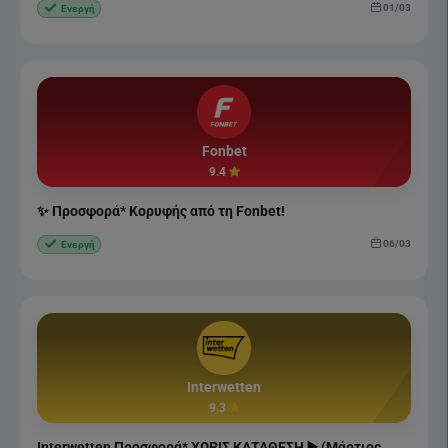
01/03
Ενεργή
Fonbet
9.4
✨ Προσφορά* Κορυφής από τη Fonbet!
06/03
Ενεργή
Interwetten
9.3
Interwetten Προσφορά* ΧΩΡΙΣ ΚΑΤΑΘΕΣΗ ▶️ (Μάρτιος