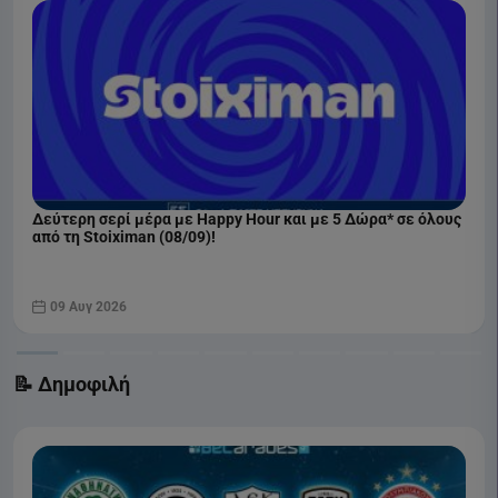
Δεύτερη σερί μέρα με Happy Hour και με 5 Δώρα* σε όλους
από τη Stoiximan (08/09)!
09 Αυγ 2026
📝 Δημοφιλή