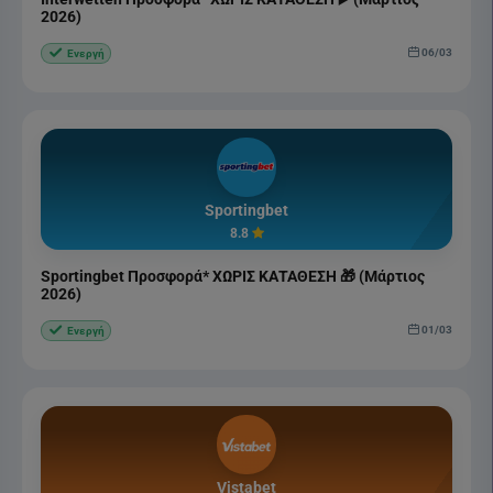
2026)
06/03
Ενεργή
Sportingbet
8.8
Sportingbet Προσφορά* ΧΩΡΙΣ ΚΑΤΑΘΕΣΗ 🎁 (Μάρτιος
2026)
01/03
Ενεργή
Vistabet