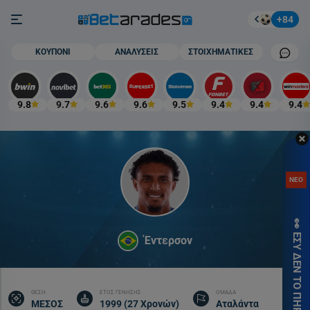
Στοίχημα
Burger button
+84
Mobile cham
ΚΟΥΠΟΝΙ
ΑΝΑΛΥΣΕΙΣ
ΣΤΟΙΧΗΜΑΤΙΚΕΣ
9.8
9.7
9.6
9.6
9.5
9.4
9.4
9.4
ΚΑΛΟ
ΝΕΟ
Προσ
ΧΩΡΙ
👀 ΕΣΥ ΔΕΝ ΤΟ ΠΗΡΕΣ; 🎁
Με 1
Έντερσον
Εγγρ
Novib
εδώ 
ΘΕΣΗ
ΕΤΟΣ ΓΕΝΗΣΗΣ
ΟΜΑΔΑ
SUM
ΜΕΣΟΣ
1999 (27 Χρονών)
Αταλάντα