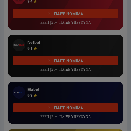
9.4
ΠΑΙΞΕ ΝΟΜΙΜΑ
ΕΕΕΠ | 21+ | ΠΑΙΞΕ ΥΠΕΥΘΥΝΑ
Netbet
9.1
ΠΑΙΞΕ ΝΟΜΙΜΑ
ΕΕΕΠ | 21+ | ΠΑΙΞΕ ΥΠΕΥΘΥΝΑ
Elabet
9.3
ΠΑΙΞΕ ΝΟΜΙΜΑ
ΕΕΕΠ | 21+ | ΠΑΙΞΕ ΥΠΕΥΘΥΝΑ