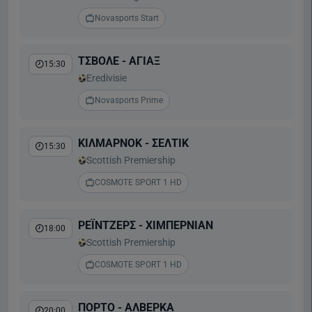
Novasports Start
ΤΣΒΟΛΕ - ΑΓΙΑΞ
15:30
Eredivisie
Novasports Prime
ΚΙΛΜΑΡΝΟΚ - ΣΕΛΤΙΚ
15:30
Scottish Premiership
COSMOTE SPORT 1 HD
ΡΕΪΝΤΖΕΡΣ - ΧΙΜΠΕΡΝΙΑΝ
18:00
Scottish Premiership
COSMOTE SPORT 1 HD
ΠΟΡΤΟ - ΑΛΒΕΡΚΑ
20:00