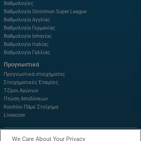
Βαθμολογίες
Βαθμολογία Stoiximan Super League
Βαθμολογία Αγγλίας
Βαθμολογία Γερμανίας
Βαθμολογία Ισπανίας
Βαθμολογία Ιταλίας
Βαθμολογία Γαλλίας
Προγνωστικά
Προγνωστικά στοιχήματος
Στοιχηματικές Εταιρίες
Τζίροι Αγώνων
Πτώση Αποδόσεων
Κουπόνι Πάμε Στοίχημα
Livescore
We Care About Your Privacy