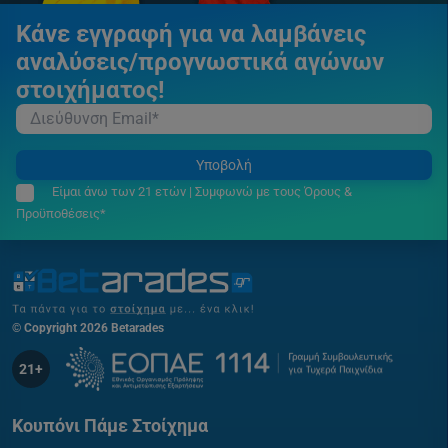
Κάνε εγγραφή για να λαμβάνεις
αναλύσεις/προγνωστικά αγώνων
στοιχήματος!
Υποβολή
Είμαι άνω των 21 ετών | Συμφωνώ με τους Όρους &
Προϋποθέσεις*
© Copyright 2026 Betarades
21+
Κουπόνι Πάμε Στοίχημα