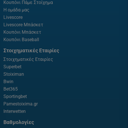
Κουπόνι Πάμε Στοίχημα
Η ομάδα μας
Livescore
Livescore Μπάσκετ
Κουπόνι Μπάσκετ
Κουπόνι Baseball
Στοιχηματικές Εταιρίες
Στοιχηματικές Εταιρίες
Superbet
Stoiximan
Bwin
Bet365
Sportingbet
Pamestoixima.gr
Interwetten
Βαθμολογίες