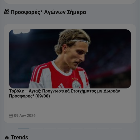
Liga Portugal
🎁 Προσφορές* Αγώνων Σήμερα
COSMOTE SPORT 2 HD
ΜΠΕΝΦΙΚΑ - ΑΚΑΝΤΕΜΙΚΑ ΒΙΣΕΟΥ
22:30
Liga Portugal
COSMOTE SPORT 1 HD
Τσβόλε – Άγιαξ: Προγνωστικά Στοιχήματος με Δωρεάν
Προσφορές* (09/08)
09 Αυγ 2026
🔥 Trends