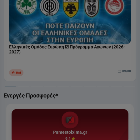
Ελληνικές Ομάδες Ευρώπη ☑️ Πρόγραμμα Αγώνων (2026-
2027)
09/08
Hot
Ενεργές Προσφορές*
Pamestoixima.gr
9.4