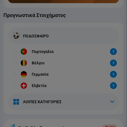
Προγνωστικά Στοιχήματος
ΠΟΔΟΣΦΑΙΡΟ
Πορτογαλία
1
Βέλγιο
1
Γερμανία
1
Ελβετία
1
ΛΟΙΠΕΣ ΚΑΤΗΓΟΡΙΕΣ