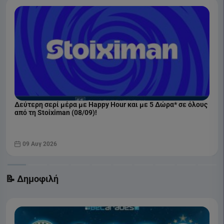
Δεύτερη σερί μέρα με Happy Hour και με 5 Δώρα* σε όλους
από τη Stoiximan (08/09)!
09 Αυγ 2026
📝 Δημοφιλή