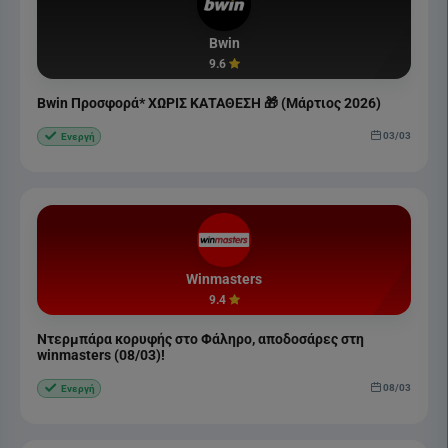
Bwin
9.6
Bwin Προσφορά* ΧΩΡΙΣ ΚΑΤΑΘΕΣΗ 🎁 (Μάρτιος 2026)
03/03
Ενεργή
Winmasters
9.4
Ντερμπάρα κορυφής στο Φάληρο, αποδοσάρες στη
winmasters (08/03)!
08/03
Ενεργή