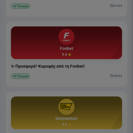
01/03
Ενεργή
Fonbet
9.4
✨ Προσφορά* Κορυφής από τη Fonbet!
06/03
Ενεργή
Interwetten
9.3