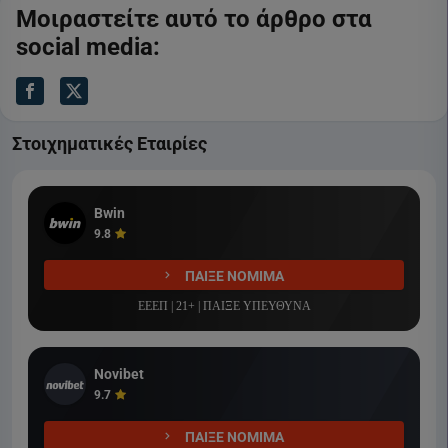
Μοιραστείτε αυτό το άρθρο στα
social media:
Στοιχηματικές Εταιρίες
Bwin
9.8
ΠΑΙΞΕ ΝΟΜΙΜΑ
ΕΕΕΠ | 21+ | ΠΑΙΞΕ ΥΠΕΥΘΥΝΑ
Novibet
9.7
ΠΑΙΞΕ ΝΟΜΙΜΑ