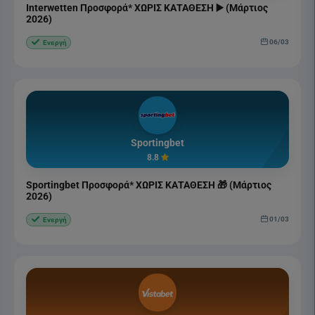
Interwetten Προσφορά* ΧΩΡΙΣ ΚΑΤΑΘΕΣΗ ▶️ (Μάρτιος
2026)
06/03
Ενεργή
Sportingbet
8.8
Sportingbet Προσφορά* ΧΩΡΙΣ ΚΑΤΑΘΕΣΗ 🎁 (Μάρτιος
2026)
01/03
Ενεργή