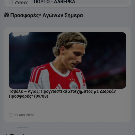
ΠΟΡΤΟ - ΑΛΒΕΡΚΑ
20:00
Liga Portugal
🎁 Προσφορές* Αγώνων Σήμερα
COSMOTE SPORT 2 HD
ΜΠΕΝΦΙΚΑ - ΑΚΑΝΤΕΜΙΚΑ ΒΙΣΕΟΥ
22:30
Liga Portugal
COSMOTE SPORT 1 HD
Τσβόλε – Άγιαξ: Προγνωστικά Στοιχήματος με Δωρεάν
Προσφορές* (09/08)
09 Αυγ 2026