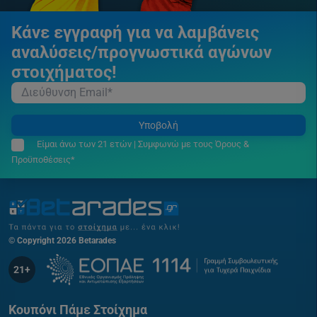
Κάνε εγγραφή για να λαμβάνεις
αναλύσεις/προγνωστικά αγώνων
στοιχήματος!
Υποβολή
Είμαι άνω των 21 ετών | Συμφωνώ με τους Όρους &
Προϋποθέσεις*
© Copyright 2026 Betarades
21+
Κουπόνι Πάμε Στοίχημα