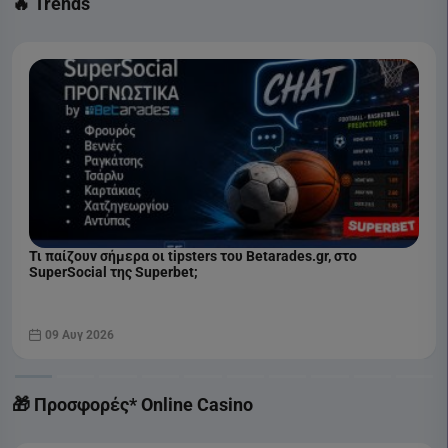
🔥 Trends
Τι παίζουν σήμερα οι tipsters του Betarades.gr, στο
SuperSocial της Superbet;
09 Αυγ 2026
🎁 Προσφορές* Online Casino