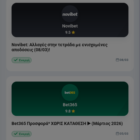
Novibet
9.5
Novibet: Αλλαγές στην τετράδα με ενισχυμένες
αποδόσεις (08/03)!
08/03
Ενεργή
Bet365
9.8
Bet365 Προσφορά* ΧΩΡΙΣ ΚΑΤΑΘΕΣΗ ▶️ (Μάρτιος 2026)
05/03
Ενεργή