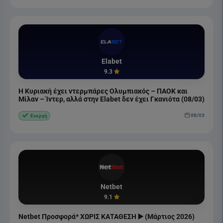
Elabet
9.3
Η Κυριακή έχει ντερμπάρες Ολυμπιακός – ΠΑΟΚ και
Μίλαν – Ίντερ, αλλά στην Elabet δεν έχει Γκανιότα (08/03)
08/03
Ενεργή
Netbet
9.1
Netbet Προσφορά* ΧΩΡΙΣ ΚΑΤΑΘΕΣΗ ▶️ (Μάρτιος 2026)