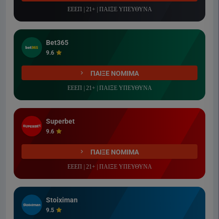
ΕΕΕΠ | 21+ | ΠΑΙΞΕ ΥΠΕΥΘΥΝΑ
Bet365
9.6
ΠΑΙΞΕ ΝΟΜΙΜΑ
ΕΕΕΠ | 21+ | ΠΑΙΞΕ ΥΠΕΥΘΥΝΑ
Superbet
9.6
ΠΑΙΞΕ ΝΟΜΙΜΑ
ΕΕΕΠ | 21+ | ΠΑΙΞΕ ΥΠΕΥΘΥΝΑ
Stoiximan
9.5