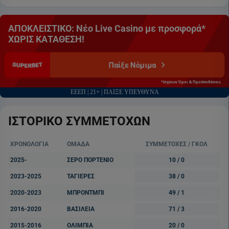
ΑΠΟΚΛΕΙΣΤΙΚΟ: Νέο Live Casino με προσφορά*
ΧΩΡΙΣ ΚΑΤΑΘΕΣΗ!
Παίξε Νόμιμα
*Ισχύουν Όροι & Προϋποθέσεις
ΕΕΕΠ | 21+ | ΠΑΙΞΕ ΥΠΕΥΘΥΝΑ
ΙΣΤΟΡΙΚΟ ΣΥΜΜΕΤΟΧΩΝ
ΧΡΟΝΟΛΟΓΙΑ
ΟΜΑΔΑ
ΣΥΜΜΕΤΟΧΕΣ / ΓΚΟΛ
2025-
ΣΕΡΟ ΠΟΡΤΕΝΙΟ
10 / 0
2023-2025
ΤΑΓΙΕΡΕΣ
38 / 0
2020-2023
ΜΠΡΟΝΤΜΠΙ
49 / 1
2016-2020
ΒΑΣΙΛΕΙΑ
71 / 3
2015-2016
ΟΛΙΜΠΙΑ
20 / 0