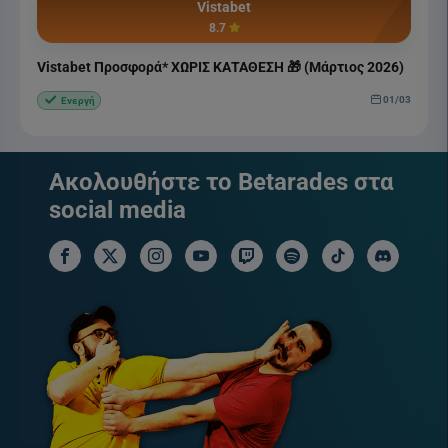
Vistabet
8.7
Vistabet Προσφορά* ΧΩΡΙΣ ΚΑΤΑΘΕΣΗ 🎁 (Μάρτιος 2026)
01/03
Ενεργή
Ακολουθήστε το Betarades στα
social media
facebook social link
x social link
instagram social link
youtube social link
twitch social link
spotify social link
tiktok social link
discord soci