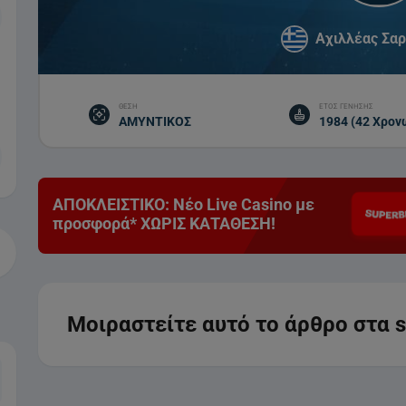
Αχιλλέας Σα
ΘΕΣΗ
ΕΤΟΣ ΓΕΝΗΣΗΣ
ΑΜΥΝΤΙΚΟΣ
1984 (42 Χρον
ΑΠΟΚΛΕΙΣΤΙΚΟ: Νέο Live Casino με
προσφορά* ΧΩΡΙΣ ΚΑΤΑΘΕΣΗ!
Μοιραστείτε αυτό το άρθρο στα s
Κυριακή
Δευτέρα
Τρίτη
Τετάρτη
9 Αυγούστου
10 Αυγούστου
11 Αυγούστου
12 Αυγούστου