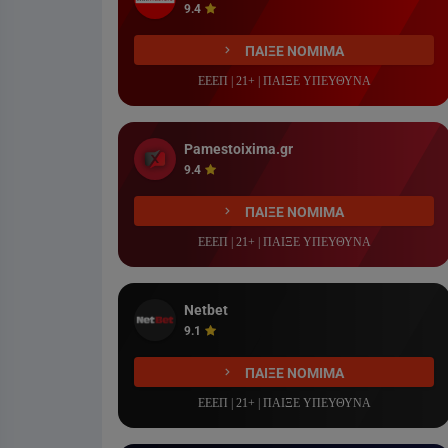
9.4
ΠΑΙΞΕ ΝΟΜΙΜΑ
ΕΕΕΠ | 21+ | ΠΑΙΞΕ ΥΠΕΥΘΥΝΑ
Pamestoixima.gr
9.4
ΠΑΙΞΕ ΝΟΜΙΜΑ
ΕΕΕΠ | 21+ | ΠΑΙΞΕ ΥΠΕΥΘΥΝΑ
Netbet
9.1
ΠΑΙΞΕ ΝΟΜΙΜΑ
ΕΕΕΠ | 21+ | ΠΑΙΞΕ ΥΠΕΥΘΥΝΑ