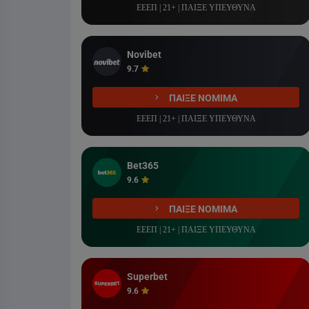
ΕΕΕΠ | 21+ | ΠΑΙΞΕ ΥΠΕΥΘΥΝΑ
Novibet
9.7
ΠΑΙΞΕ ΝΟΜΙΜΑ
ΕΕΕΠ | 21+ | ΠΑΙΞΕ ΥΠΕΥΘΥΝΑ
Bet365
9.6
ΠΑΙΞΕ ΝΟΜΙΜΑ
ΕΕΕΠ | 21+ | ΠΑΙΞΕ ΥΠΕΥΘΥΝΑ
Superbet
9.6