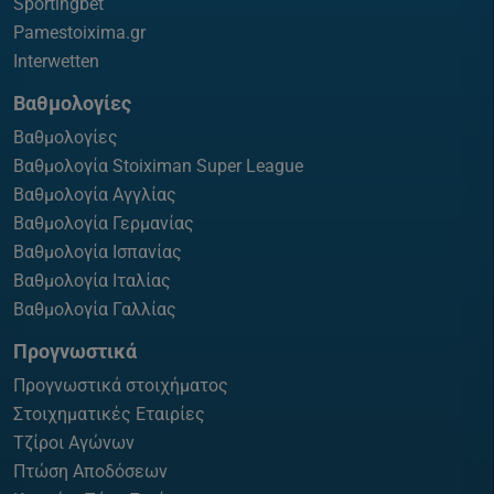
Sportingbet
Pamestoixima.gr
Interwetten
Βαθμολογίες
Βαθμολογίες
Βαθμολογία Stoiximan Super League
Βαθμολογία Αγγλίας
Βαθμολογία Γερμανίας
Βαθμολογία Ισπανίας
Βαθμολογία Ιταλίας
Βαθμολογία Γαλλίας
Προγνωστικά
Προγνωστικά στοιχήματος
Στοιχηματικές Εταιρίες
Τζίροι Αγώνων
Πτώση Αποδόσεων