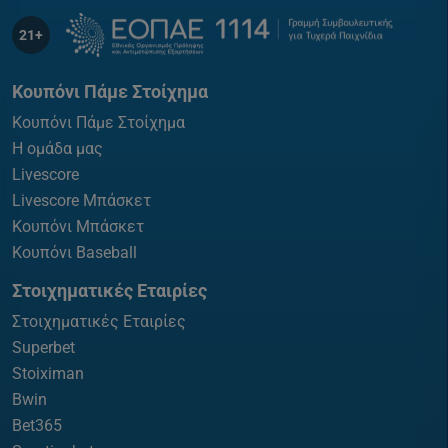
21+
Κουπόνι Πάμε Στοίχημα
Κουπόνι Πάμε Στοίχημα
Η ομάδα μας
Livescore
Livescore Μπάσκετ
Κουπόνι Μπάσκετ
Κουπόνι Baseball
Στοιχηματικές Εταιρίες
Στοιχηματικές Εταιρίες
Superbet
Stoiximan
Bwin
Bet365