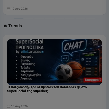
10 Αυγ 2026
🔥 Trends
Τι παίζουν σήμερα οι tipsters του Betarades.gr, στο
SuperSocial της Superbet;
10 Αυγ 2026