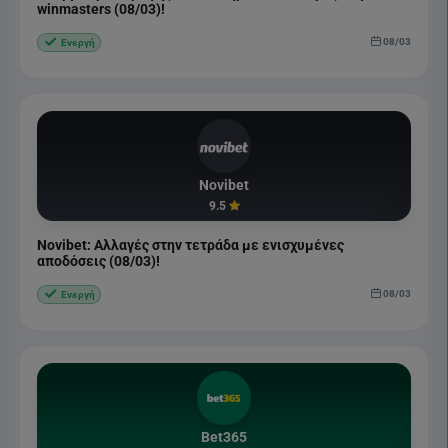
winmasters (08/03)!
08/03
Ενεργή
Novibet
9.5
Novibet: Αλλαγές στην τετράδα με ενισχυμένες
αποδόσεις (08/03)!
08/03
Ενεργή
Bet365