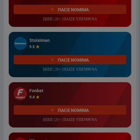
ΠΑΙΞΕ ΝΟΜΙΜΑ
ΕΕΕΠ | 21+ | ΠΑΙΞΕ ΥΠΕΥΘΥΝΑ
Stoiximan
9.5
ΠΑΙΞΕ ΝΟΜΙΜΑ
ΕΕΕΠ | 21+ | ΠΑΙΞΕ ΥΠΕΥΘΥΝΑ
Fonbet
9.4
ΠΑΙΞΕ ΝΟΜΙΜΑ
ΕΕΕΠ | 21+ | ΠΑΙΞΕ ΥΠΕΥΘΥΝΑ