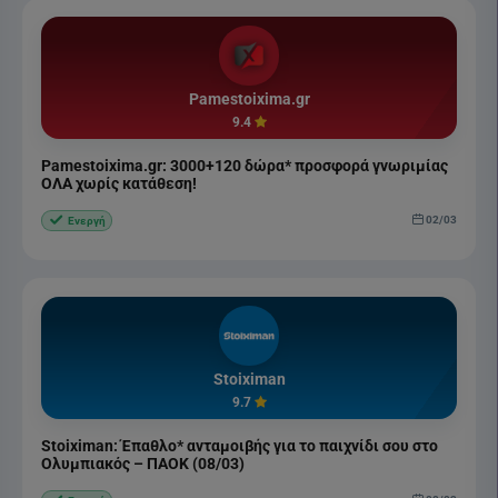
Pamestoixima.gr
9.4
Pamestoixima.gr: 3000+120 δώρα* προσφορά γνωριμίας
ΟΛΑ χωρίς κατάθεση!
02/03
Ενεργή
Stoiximan
9.7
Stoiximan: Έπαθλο* ανταμοιβής για το παιχνίδι σου στο
Ολυμπιακός – ΠΑΟΚ (08/03)