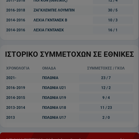
2017-2018
ΠΟΓΚΟΝ (δανεικός)
12 / 4
2016-2018
ΖΑΓΚΛΕΜΠΙΕ ΛΟΥΜΠΙΝ
30 / 5
2014-2016
ΛΕΧΙΑ ΓΚΝΤΑΝΣΚ Β
10 / 3
2014-2016
ΛΕΧΙΑ ΓΚΝΤΑΝΣΚ
16 / 1
ΙΣΤΟΡΙΚΟ ΣΥΜΜΕΤΟΧΩΝ ΣΕ ΕΘΝΙΚΕΣ
ΧΡΟΝΟΛΟΓΙΑ
ΟΜΑΔΑ
ΣΥΜΜΕΤΟΧΕΣ / ΓΚΟΛ
2021-
ΠΟΛΩΝΙΑ
23 / 7
2016-2019
ΠΟΛΩΝΙΑ U21
12 / 2
2014-2015
ΠΟΛΩΝΙΑ U19
9 / 4
2013-2014
ΠΟΛΩΝΙΑ U18
11 / 23
2013
ΠΟΛΩΝΙΑ U17
2 / 0