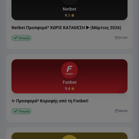
Netbet
9.1
Netbet Προσφορά* ΧΩΡΙΣ ΚΑΤΑΘΕΣΗ ▶️ (Μάρτιος 2026)
01/03
Ενεργή
Fonbet
9.4
✨ Προσφορά* Κορυφής από τη Fonbet!
06/03
Ενεργή