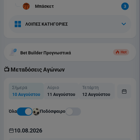
Μπάσκετ
3
ΛΟΙΠΕΣ ΚΑΤΗΓΟΡΙΕΣ
Hot
Bet Builder Προγνωστικά
📺 Μεταδόσεις Αγώνων
Σήμερα
Αύριο
Τετάρτη
Πέμπτη
10 Αυγούστου
11 Αυγούστου
12 Αυγούστου
13 Αυγούσ
Όλα
Ποδόσφαιρο
10.08.2026