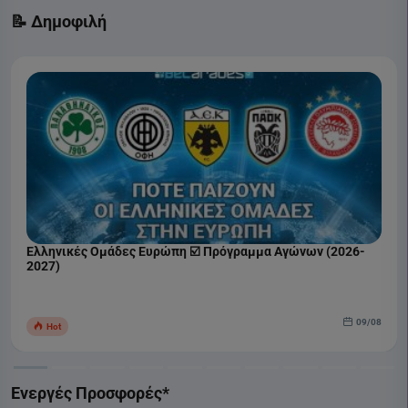
📝 Δημοφιλή
Ελληνικές Ομάδες Ευρώπη ☑️ Πρόγραμμα Αγώνων (2026-
2027)
09/08
Hot
Ενεργές Προσφορές*