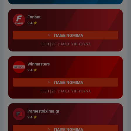
Fonbet
9.4
ΠΑΙΞΕ ΝΟΜΙΜΑ
ΕΕΕΠ | 21+ | ΠΑΙΞΕ ΥΠΕΥΘΥΝΑ
Winmasters
9.4
ΠΑΙΞΕ ΝΟΜΙΜΑ
ΕΕΕΠ | 21+ | ΠΑΙΞΕ ΥΠΕΥΘΥΝΑ
Pamestoixima.gr
9.4
ΠΑΙΞΕ ΝΟΜΙΜΑ