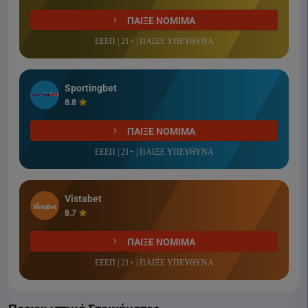
ΠΑΙΞΕ ΝΟΜΙΜΑ
ΕΕΕΠ | 21+ | ΠΑΙΞΕ ΥΠΕΥΘΥΝΑ
Sportingbet
8.8
ΠΑΙΞΕ ΝΟΜΙΜΑ
ΕΕΕΠ | 21+ | ΠΑΙΞΕ ΥΠΕΥΘΥΝΑ
Vistabet
8.7
ΠΑΙΞΕ ΝΟΜΙΜΑ
ΕΕΕΠ | 21+ | ΠΑΙΞΕ ΥΠΕΥΘΥΝΑ