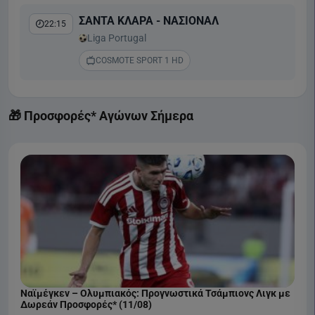
ΣΑΝΤΑ ΚΛΑΡΑ - ΝΑΣΙΟΝΑΛ
22:15
Liga Portugal
COSMOTE SPORT 1 HD
🎁 Προσφορές* Αγώνων Σήμερα
Ναϊμέγκεν – Ολυμπιακός: Προγνωστικά Τσάμπιονς Λιγκ με
Δωρεάν Προσφορές* (11/08)