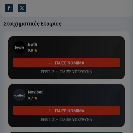
Στοιχηματικές Εταιρίες
Bwin
9.8
ΠΑΙΞΕ ΝΟΜΙΜΑ
ΕΕΕΠ | 21+ | ΠΑΙΞΕ ΥΠΕΥΘΥΝΑ
Novibet
9.7
ΠΑΙΞΕ ΝΟΜΙΜΑ
ΕΕΕΠ | 21+ | ΠΑΙΞΕ ΥΠΕΥΘΥΝΑ