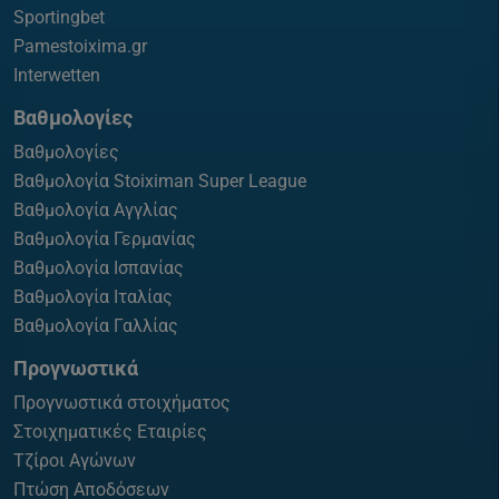
Sportingbet
Pamestoixima.gr
Interwetten
Βαθμολογίες
Βαθμολογίες
Βαθμολογία Stoiximan Super League
Βαθμολογία Αγγλίας
Βαθμολογία Γερμανίας
Βαθμολογία Ισπανίας
Βαθμολογία Ιταλίας
Βαθμολογία Γαλλίας
Προγνωστικά
Προγνωστικά στοιχήματος
Στοιχηματικές Εταιρίες
Τζίροι Αγώνων
Πτώση Αποδόσεων