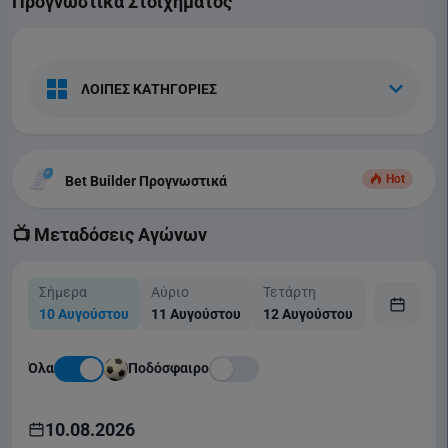
Προγνωστικά Στοιχήματος
ΛΟΙΠΕΣ ΚΑΤΗΓΟΡΙΕΣ
Hot
Bet Builder Προγνωστικά
📺 Μεταδόσεις Αγώνων
Σήμερα
Αύριο
Τετάρτη
Πέμπτη
10 Αυγούστου
11 Αυγούστου
12 Αυγούστου
13 Αυγούσ
Όλα
Ποδόσφαιρο
10.08.2026