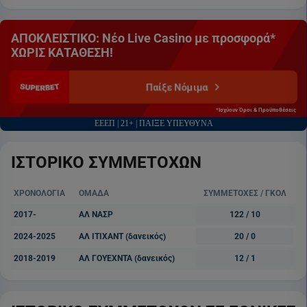
ΑΠΟΚΛΕΙΣΤΙΚΟ: Νέο Live Casino με προσφορά*
ΧΩΡΙΣ ΚΑΤΑΘΕΣΗ!
Παίξε Νόμιμα
*Ισχύουν Όροι & Προϋποθέσεις
ΕΕΕΠ | 21+ | ΠΑΙΞΕ ΥΠΕΥΘΥΝΑ
ΙΣΤΟΡΙΚΟ ΣΥΜΜΕΤΟΧΩΝ
ΧΡΟΝΟΛΟΓΙΑ
ΟΜΑΔΑ
ΣΥΜΜΕΤΟΧΕΣ / ΓΚΟΛ
2017-
ΑΛ ΝΑΣΡ
122 / 10
2024-2025
ΑΛ ΙΤΙΧΑΝΤ (δανεικός)
20 / 0
2018-2019
ΑΛ ΓΟΥΕΧΝΤΑ (δανεικός)
12 / 1