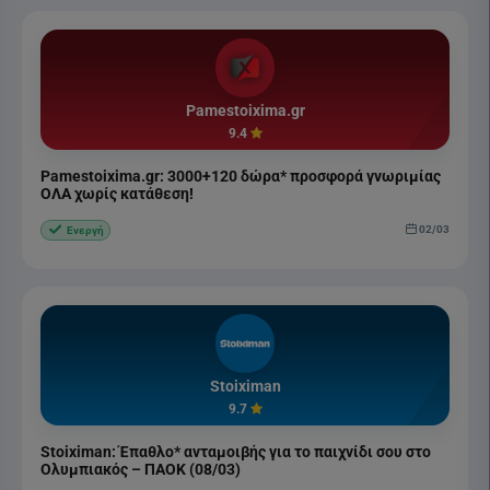
Pamestoixima.gr
9.4
Pamestoixima.gr: 3000+120 δώρα* προσφορά γνωριμίας
ΟΛΑ χωρίς κατάθεση!
02/03
Ενεργή
Stoiximan
9.7
Stoiximan: Έπαθλο* ανταμοιβής για το παιχνίδι σου στο
Ολυμπιακός – ΠΑΟΚ (08/03)