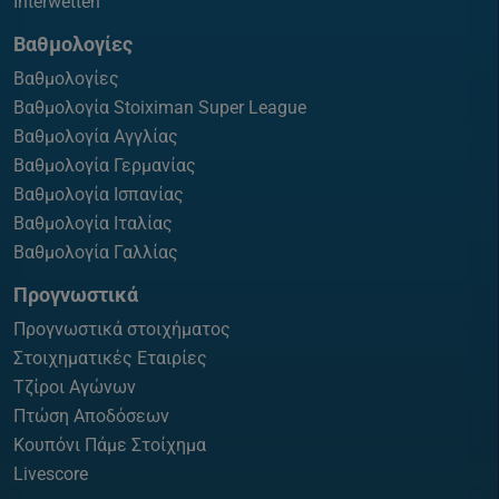
Interwetten
Βαθμολογίες
Βαθμολογίες
Βαθμολογία Stoiximan Super League
Βαθμολογία Αγγλίας
Βαθμολογία Γερμανίας
Βαθμολογία Ισπανίας
Βαθμολογία Ιταλίας
Βαθμολογία Γαλλίας
Προγνωστικά
Προγνωστικά στοιχήματος
Στοιχηματικές Εταιρίες
Τζίροι Αγώνων
Πτώση Αποδόσεων
Κουπόνι Πάμε Στοίχημα
Livescore