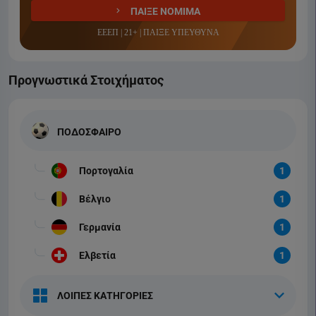
ΠΑΙΞΕ ΝΟΜΙΜΑ
ΕΕΕΠ | 21+ | ΠΑΙΞΕ ΥΠΕΥΘΥΝΑ
Προγνωστικά Στοιχήματος
ΠΟΔΟΣΦΑΙΡΟ
Πορτογαλία
1
Βέλγιο
1
Γερμανία
1
Ελβετία
1
ΛΟΙΠΕΣ ΚΑΤΗΓΟΡΙΕΣ