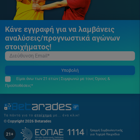
Κάνε εγγραφή για να λαμβάνεις
αναλύσεις/προγνωστικά αγώνων
στοιχήματος!
Υποβολή
Είμαι άνω των 21 ετών | Συμφωνώ με τους Όρους &
Προϋποθέσεις*
© Copyright 2026 Betarades
21+