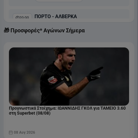
ΠΟΡΤΟ - ΑΛΒΕΡΚΑ
20:00
Liga Portugal
🎁 Προσφορές* Αγώνων Σήμερα
COSMOTE SPORT 2 HD
ΜΠΕΝΦΙΚΑ - ΑΚΑΝΤΕΜΙΚΑ ΒΙΣΕΟΥ
22:30
Liga Portugal
COSMOTE SPORT 1 HD
Προγνωστικά Στοίχημα: ΙΩΑΝΝΙΔΗΣ ΓΚΟΛ για ΤΑΜΕΙΟ 3.60
στη Superbet (08/08)
08 Αυγ 2026