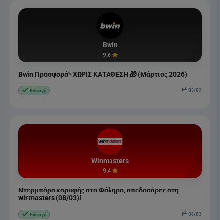
Bwin
9.6
Bwin Προσφορά* ΧΩΡΙΣ ΚΑΤΑΘΕΣΗ 🎁 (Μάρτιος 2026)
03/03
Ενεργή
Winmasters
9.4
Ντερμπάρα κορυφής στο Φάληρο, αποδοσάρες στη
winmasters (08/03)!
08/03
Ενεργή