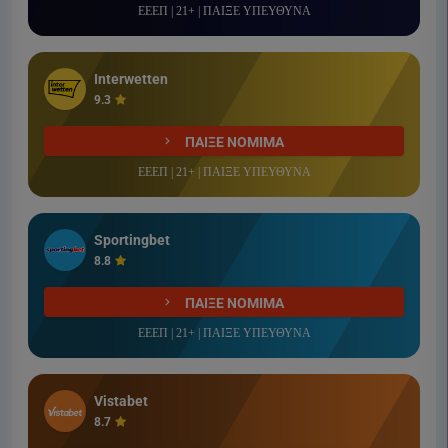
ΕΕΕΠ | 21+ | ΠΑΙΞΕ ΥΠΕΥΘΥΝΑ
Interwetten
9.3
ΠΑΙΞΕ ΝΟΜΙΜΑ
ΕΕΕΠ | 21+ | ΠΑΙΞΕ ΥΠΕΥΘΥΝΑ
Sportingbet
8.8
ΠΑΙΞΕ ΝΟΜΙΜΑ
ΕΕΕΠ | 21+ | ΠΑΙΞΕ ΥΠΕΥΘΥΝΑ
Vistabet
8.7