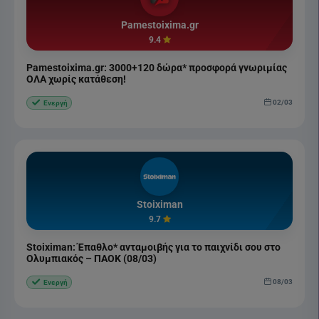
Pamestoixima.gr
9.4
Pamestoixima.gr: 3000+120 δώρα* προσφορά γνωριμίας
ΟΛΑ χωρίς κατάθεση!
02/03
Ενεργή
Stoiximan
9.7
Stoiximan: Έπαθλο* ανταμοιβής για το παιχνίδι σου στο
Ολυμπιακός – ΠΑΟΚ (08/03)
08/03
Ενεργή